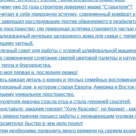
чему уже 33 года строители доверяют марке "Старатели"?
четает в себе природную эстетику, современный комфорт и
 завершил расследование против обвиняемого в реабилит
о пространство, где природная эстетика становится частью
ализованный интерьер загородного дома для семьи с тремя
ящему уютный.
лезный совет для работы с угловой шлифовальной машиной
о гармоничное сочетание смелой цветовой палитры и нат
, тепла и благородства.
о моя первая и. последняя рюмка!
есь каждая деталь о корнях и тёплых семейных воспомина
городный дом, в котором старая Европа, Америка и Восток
ящему уникальное пространство.
ухлетняя девочка спасла отца и стала героиней соцсетей.
едставьте: заказчик говорит "Хочу Красиво", но бюджет - ка
 демонстрируем процесс работы с нержавеющим уголком п
косметолог быстро в чем дело понял!
тям необходимо проводить много времени на свежем воздух