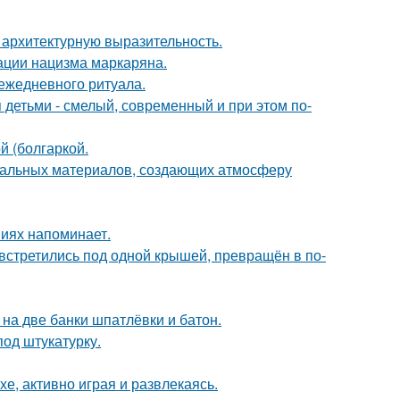
 архитектурную выразительность.
ации нацизма маркаряна.
 ежедневного ритуала.
 детьми - смелый, современный и при этом по-
 (болгаркой.
уральных материалов, создающих атмосферу
ниях напоминает.
 встретились под одной крышей, превращён в по-
к на две банки шпатлёвки и батон.
од штукатурку.
е, активно играя и развлекаясь.