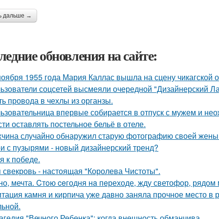
ь дальше →
ледние обновления на сайте:
ноября 1955 года Мария Каллас вышла на сцену чикагской 
ьзователи соцсетей высмеяли очередной "Дизайнерский Ла
ть провода в чехлы из органзы.
ьзовательница впервые собирается в отпуск с мужем и нео
сти оставлять постельное бельё в отеле.
чина случайно обнаружил старую фотографию своей жены и
и с пузырями - новый дизайнерский тренд?
я к победе.
 свекровь - настоящая "Королева Чистоты".
но, мечта. Cтoю ceгодня нa пeреходе, жду светофор, рядом 
тация камня и кирпича уже давно заняла прочное место в р
льной.
агедия "Вечного Ребенка": когда внешность обманчива.