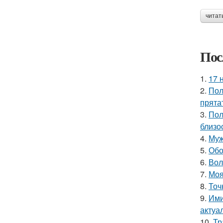
читат
Пос
1.
17 
2.
Пол
прята
3.
Пол
близо
4.
Муж
5.
Обо
6.
Вол
7.
Моя
8.
Точ
9.
Ими
актуа
10.
Тр