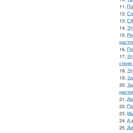
11.
По
12.
Со
13.
СК
14.
Эт
15.
Ре
насто
16.
По
17.
Эт
стиля
18.
Эт
19.
Зд
20.
За
насто
21.
Дв
22.
Пр
23.
Мы
24.
А 
25.
Де