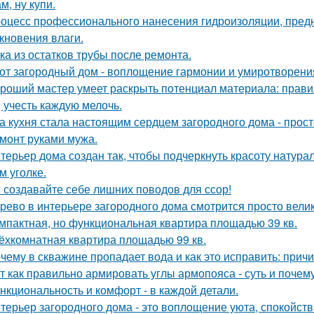
м, ну купи.
оцесс профессионального нанесения гидроизоляции, пред
кновения влаги.
ка из остатков трубы после ремонта.
от загородный дом - воплощение гармонии и умиротворени
роший мастер умеет раскрыть потенциал материала: правил
, учесть каждую мелочь.
а кухня стала настоящим сердцем загородного дома - прос
монт руками мужа.
терьер дома создан так, чтобы подчеркнуть красоту натур
м уголке.
 создавайте себе лишних поводов для ссор!
рево в интерьере загородного дома смотрится просто вели
мпактная, но функциональная квартира площадью 39 кв.
ёхкомнатная квартира площадью 99 кв.
чему в скважине пропадает вода и как это исправить: прич
т как правильно армировать углы армопояса - суть и почему
нкциональность и комфорт - в каждой детали.
терьер загородного дома - это воплощение уюта, спокойств