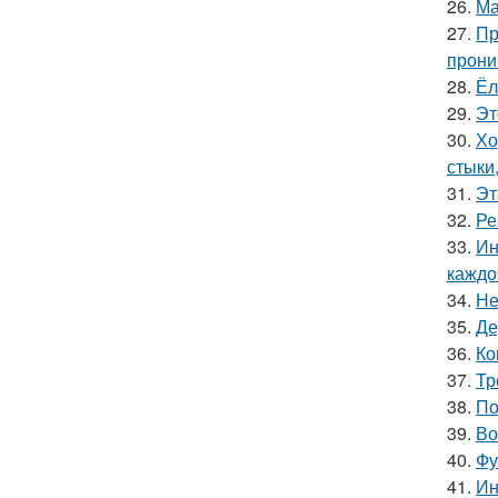
26.
Ма
27.
Пр
прони
28.
Ёл
29.
Эт
30.
Хо
стыки
31.
Эт
32.
Ре
33.
Ин
каждо
34.
Не
35.
Де
36.
Ко
37.
Тр
38.
По
39.
Во
40.
Фу
41.
Ин