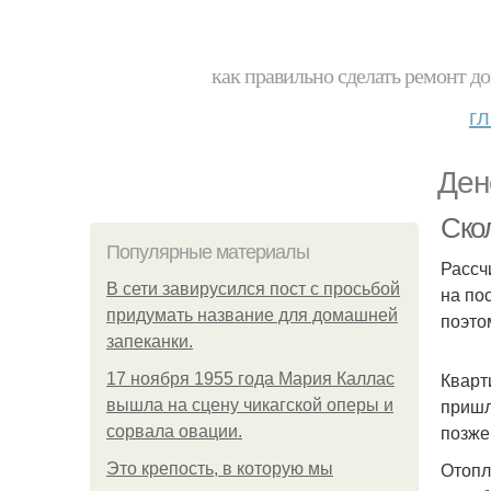
как правильно сделать ремонт до
г
Ден
Ско
Популярные материалы
Рассч
В сети завирусился пост с просьбой
на по
придумать название для домашней
поэто
запеканки.
Кварт
17 ноября 1955 года Мария Каллас
пришл
вышла на сцену чикагской оперы и
позже
сорвала овации.
Отопл
Это крепость, в которую мы