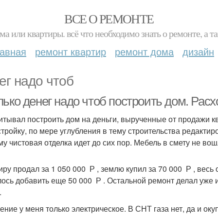
ВСЕ О РЕМОНТЕ
ма или квартиры. всё что необходимо знать о ремонте, а
лавная
ремонт квартир
ремонт дома
дизайн
ег надо чтоб
лько денег надо чтоб построить дом. Рас
итывал построить дом на деньги, вырученные от продажи к
стройку, по мере углубления в тему строительства редактир
му чистовая отделка идет до сих пор. Мебель в смету не вош
иру продал за 1 050 000 Р , землю купил за 70 000 Р , весь
ось добавить еще 50 000 Р . Остальной ремонт делал уже 
.
ение у меня только электрическое. В СНТ газа нет, да и оку