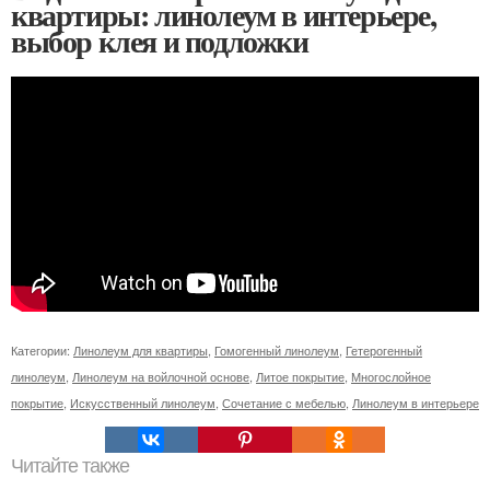
квартиры: линолеум в интерьере,
выбор клея и подложки
Категории:
Линолеум для квартиры
,
Гомогенный линолеум
,
Гетерогенный
линолеум
,
Линолеум на войлочной основе
,
Литое покрытие
,
Многослойное
покрытие
,
Искусственный линолеум
,
Сочетание с мебелью
,
Линолеум в интерьере
Читайте также