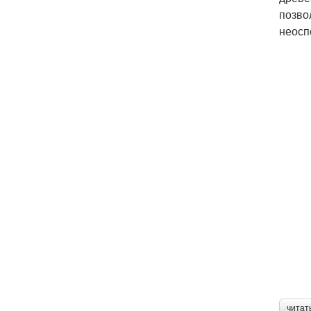
позво
неосп
читат