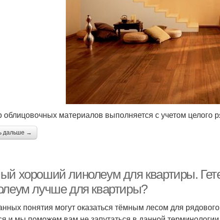
 облицовочных материалов выполняется с учетом целого р
ь дальше →
ый хороший линолеум для квартиры. Гет
олеум лучше для квартиры?
анных понятия могут оказаться тёмным лесом для рядового
ся и мы поможем вам не запутаться в данной терминологии 