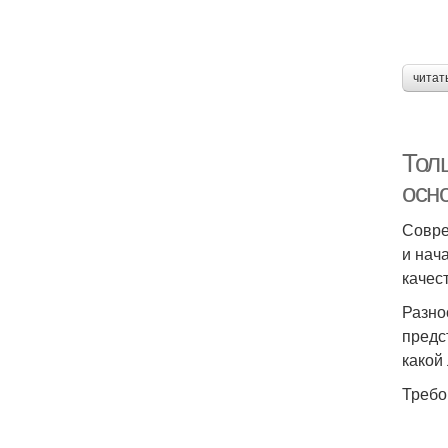
читат
Тол
осн
Совре
и нач
качес
Разно
предс
какой
Требо