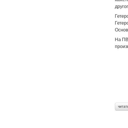
друго
Гетер
Гетер
Основ
На ПВ
произ
читат