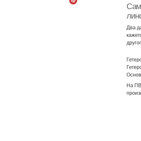
Сам
лин
Два д
кажет
друго
Гетер
Гетер
Основ
На ПВ
произ