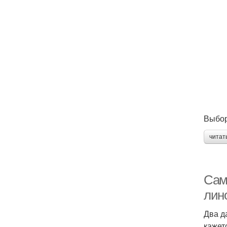
Выбор
читат
Сам
лин
Два д
кажет