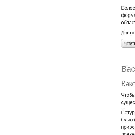
Более
форма
област
Досто
читат
Вас
Как
Чтобы
сущес
Натур
Один 
приро
древе