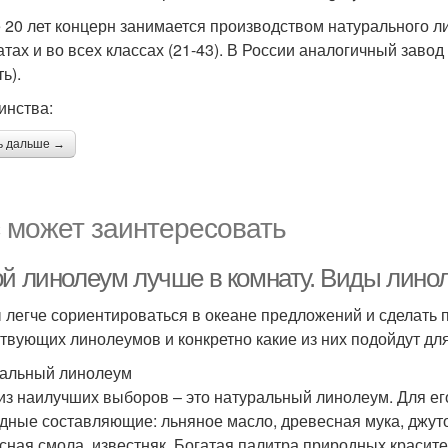
 20 лет концерн занимается производством натурального 
тах и во всех классах (21-43). В России аналогичный завод 
ь).
инства:
ь дальше →
 может заинтересовать
ой линолеум лучше в комнату. Виды лино
 легче сориентироваться в океане предложений и сделать п
твующих линолеумов и конкретно какие из них подойдут дл
альный линолеум
из наилучших выборов – это натуральный линолеум. Для е
дные составляющие: льняное масло, древесная мука, джуто
сная смола, известняк. Богатая палитра природных красит