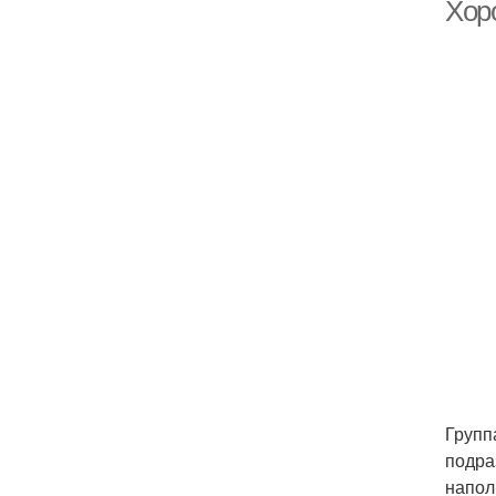
Хор
Групп
подра
напол