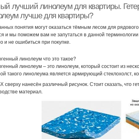
ый лучший линолеум для квартиры. Гете
олеум лучше для квартиры?
анных понятия могут оказаться тёмным лесом для рядового
ся и мы поможем вам не запутаться в данной терминологии 
го и не ошибиться при покупке.
огенный линолеум что это такое?
огенный линолеум – это линолеум, который состоит из неско
ой такого линолеума является армирующий стеклохолст, к
Х сверху нанесён различный рисунок. Стоит сказать, что г
водстве материал.