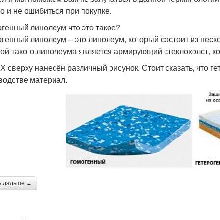
го и не ошибиться при покупке.
огенный линолеум что это такое?
огенный линолеум – это линолеум, который состоит из неско
ой такого линолеума является армирующий стеклохолст, к
Х сверху нанесён различный рисунок. Стоит сказать, что г
водстве материал.
ь дальше →