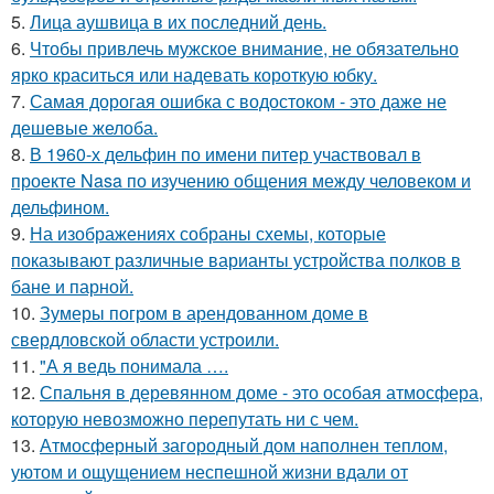
5.
Лица аушвица в их последний день.
6.
Чтобы привлечь мужское внимание, не обязательно
ярко краситься или надевать короткую юбку.
7.
Самая дорогая ошибка с водостоком - это даже не
дешевые желоба.
8.
В 1960-х дельфин по имени питер участвовал в
проекте Nasa по изучению общения между человеком и
дельфином.
9.
На изображениях собраны схемы, которые
показывают различные варианты устройства полков в
бане и парной.
10.
Зумеры погром в арендованном доме в
свердловской области устроили.
11.
"А я ведь понимала ….
12.
Спальня в деревянном доме - это особая атмосфера,
которую невозможно перепутать ни с чем.
13.
Атмосферный загородный дом наполнен теплом,
уютом и ощущением неспешной жизни вдали от