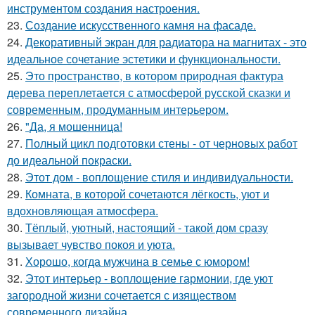
инструментом создания настроения.
23.
Создание искусственного камня на фасаде.
24.
Декоративный экран для радиатора на магнитах - это
идеальное сочетание эстетики и функциональности.
25.
Это пространство, в котором природная фактура
дерева переплетается с атмосферой русской сказки и
современным, продуманным интерьером.
26.
"Да, я мошенница!
27.
Полный цикл подготовки стены - от черновых работ
до идеальной покраски.
28.
Этот дом - воплощение стиля и индивидуальности.
29.
Комната, в которой сочетаются лёгкость, уют и
вдохновляющая атмосфера.
30.
Тёплый, уютный, настоящий - такой дом сразу
вызывает чувство покоя и уюта.
31.
Хорошо, когда мужчина в семье с юмором!
32.
Этот интерьер - воплощение гармонии, где уют
загородной жизни сочетается с изяществом
современного дизайна.