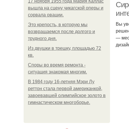
17 ноября 1955 года Мария Каллас
Сир
вышла на сцену чикагской оперы и
инт
сорвала овации.
Вы ув
Это крепость, в которую мы
решен
возвращаемся после долгого и
— мес
трудного дня.
дизайн
Из двушки в трешку, площадью 72
кв.
Споры во время ремонта -
ситуация знакомая многим.
В 1984 году 16-летняя Мэри Лу
реттон стала первой американкой,
завоевавшей олимпийское золото в
гимнастическом многоборье.