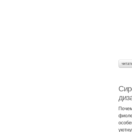
читат
Сир
диз
Почем
фиоле
особе
уютну