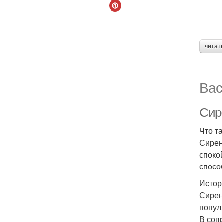
читат
Вас
Сир
Что т
Сирен
споко
спосо
Истор
Сирен
попул
В сов