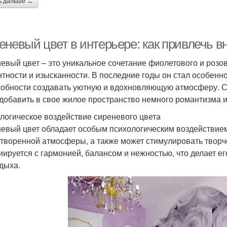
ь дальше →
еневый цвет в интерьере: как привлечь в
евый цвет – это уникальное сочетание фиолетового и розов
нтности и изысканности. В последние годы он стал особен
собности создавать уютную и вдохновляющую атмосферу. Си
 добавить в свое жилое пространство немного романтизма 
логическое воздействие сиреневого цвета
евый цвет обладает особым психологическим воздействием
творенной атмосферы, а также может стимулировать творче
иируется с гармонией, балансом и нежностью, что делает е
тдыха.