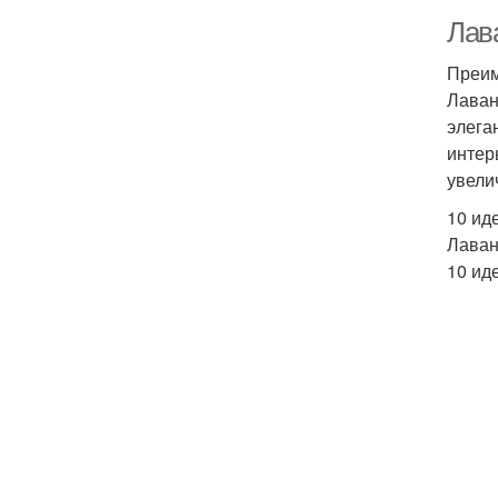
Лав
Преим
Лаван
элега
интер
увели
10 ид
Лаван
10 ид