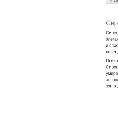
читат
Сир
Сирен
элега
и спо
хочет
Психо
Сирен
умиро
ассоц
зон о