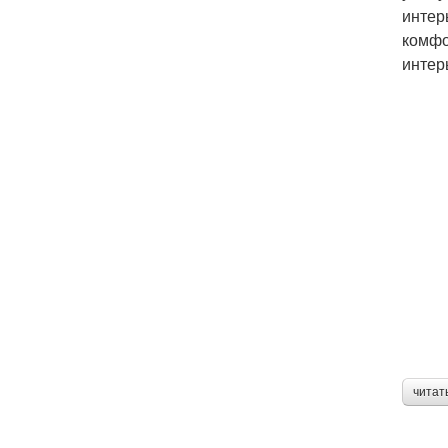
интер
комфо
интер
читат