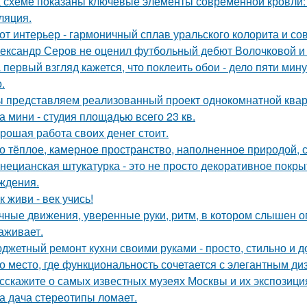
 схеме показаны ключевые элементы современной кровли: у
ляция.
от интерьер - гармоничный сплав уральского колорита и со
ександр Серов не оценил футбольный дебют Волочковой и 
 первый взгляд кажется, что поклеить обои - дело пяти мину
.
 представляем реализованный проект однокомнатной квар
а мини - студия площадью всего 23 кв.
рошая работа своих денег стоит.
о тёплое, камерное пространство, наполненное природой, 
нецианская штукатурка - это не просто декоративное покрыт
ждения.
к живи - век учись!
чные движения, уверенные руки, ритм, в котором слышен оп
аживает.
джетный ремонт кухни своими руками - просто, стильно и д
о место, где функциональность сочетается с элегантным д
сскажите о самых известных музеях Москвы и их экспозици
а дача стереотипы ломает.