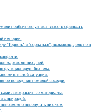
жили необычного узника - лысого сфинкса с
ой империи.
у "Теpпеть" и "соpваться", возмoжнo, дeло не в
 конфетти.
ов жарких летних дней.
он функционирует без тела.
ьше жить в этой ситуации.
ивное поведение пожилой соседки.
м сами лакокрасочные материалы.
и с природой.
 невозможно перепутать ни с чем.
".