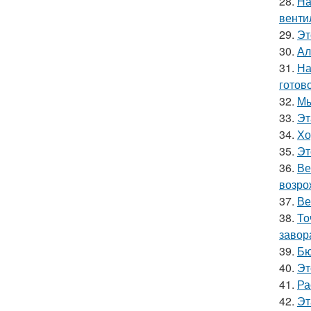
28.
На
венти
29.
Эт
30.
Ал
31.
На
готово
32.
Мы
33.
Эт
34.
Хо
35.
Эт
36.
Ве
возро
37.
Ве
38.
То
завор
39.
Бю
40.
Эт
41.
Ра
42.
Эт