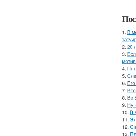
Пос
1.
В м
татуи
2.
20 
3.
Еcл
мoтив
4.
Пят
5.
Сле
6.
Его
7.
Все
8.
Во 
9.
Ну 
10.
В 
11.
Эт
12.
Сп
13.
Пл