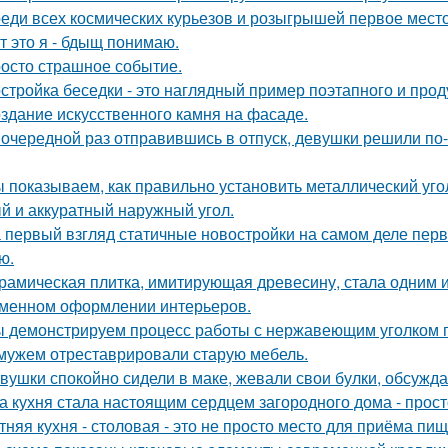
еди всех космических курьезов и розыгрышей первое место
т это я - бдыщ понимаю.
осто страшное событие.
стройка беседки - это наглядный пример поэтапного и про
здание искусственного камня на фасаде.
 очередной раз отправившись в отпуск, девушки решили по
 показываем, как правильно установить металлический уго
й и аккуратный наружный угол.
 первый взгляд статичные новостройки на самом деле пер
ю.
рамическая плитка, имитирующая древесину, стала одним 
менном оформлении интерьеров.
 демонстрируем процесс работы с нержавеющим уголком п
мужем отреставрировали старую мебель.
вушки спокойно сидели в маке, жевали свои булки, обсужд
а кухня стала настоящим сердцем загородного дома - прос
тняя кухня - столовая - это не просто место для приёма пи