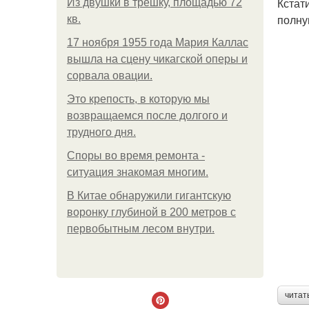
Кстат
Из двушки в трешку, площадью 72
полну
кв.
17 ноября 1955 года Мария Каллас
вышла на сцену чикагской оперы и
сорвала овации.
Это крепость, в которую мы
возвращаемся после долгого и
трудного дня.
Споры во время ремонта -
ситуация знакомая многим.
В Китaе обнаружили гигaнтскую
воронку глубиной в 200 метров с
первобытным лесом внутри.
читат