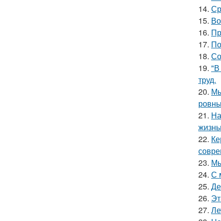
14.
Ср
15.
Во
16.
Пр
17.
По
18.
Со
19.
"В
труд.
20.
Мы
ровны
21.
На
жизнь
22.
Ке
совре
23.
Мы
24.
С 
25.
Де
26.
Эт
27.
Ле