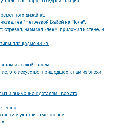
теплитель, паро - и гидроизоляция,
временного дизайна.
назвал ее "Нетрезвой Бабой на Поле".
т: отрезал, намазал клеем, приложил к стене, и
тиры площадью 43 кв.
светом и спокойствием.
ие, это искусство, пришедшее к нам из эпохи
ыт и внимание к деталям - всё это
оступно!
изайном и уютной атмосферой.
ях