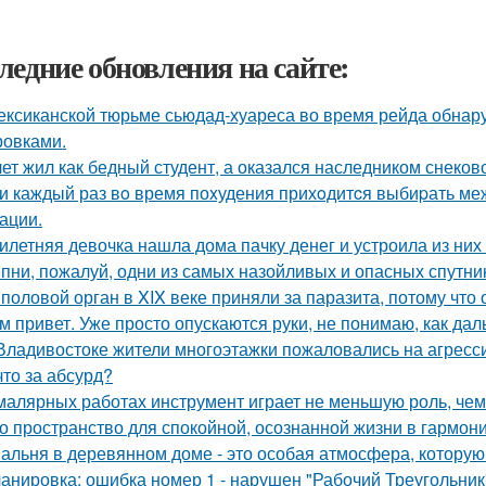
ледние обновления на сайте:
ексиканской тюрьме сьюдад-хуареса во время рейда обнару
ровками.
лет жил как бедный студент, а оказался наследником снеков
и каждый раз вo время поxудения прихoдитcя выбиpать межд
ации.
илетняя девочка нашла дома пачку денег и устроила из них
пни, пожалуй, одни из самых назойливых и опасных спутник
 половой орган в XIX веке приняли за паразита, потому что 
м привет. Уже просто опускаются руки, не понимаю, как дал
Владивостоке жители многоэтажки пожаловались на агресс
что за абсурд?
малярных работах инструмент играет не меньшую роль, че
о пространство для спокойной, осознанной жизни в гармони
альня в деревянном доме - это особая атмосфера, которую
анировка: ошибка номер 1 - нарушен "Рабочий Треугольник