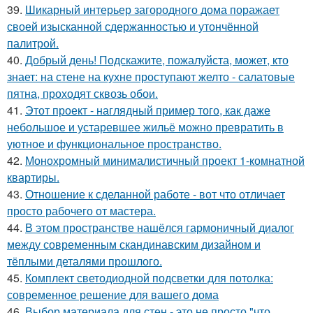
39.
Шикарный интерьер загородного дома поражает
своей изысканной сдержанностью и утончённой
палитрой.
40.
Добрый день! Подскажите, пожалуйста, может, кто
знает: на стене на кухне проступают желто - салатовые
пятна, проходят сквозь обои.
41.
Этот проект - наглядный пример того, как даже
небольшое и устаревшее жильё можно превратить в
уютное и функциональное пространство.
42.
Монохромный минималистичный проект 1-комнатной
квартиры.
43.
Отношение к сделанной работе - вот что отличает
просто рабочего от мастера.
44.
В этом пространстве нашёлся гармоничный диалог
между современным скандинавским дизайном и
тёплыми деталями прошлого.
45.
Комплект светодиодной подсветки для потолка:
современное решение для вашего дома
46.
Выбор материала для стен - это не просто "что