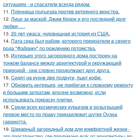
ситуациях - и спасатели всегда рядом.
11.
Пленница подъезда против ветряного монстра.
12.
Лицо за маской: Джим Керри и его последний долг
любви ….
13.
20 лет ужаса: чудовищная история из США.
14.
Пата сека был рабом, которого превратили в своего
рода "Фабрику" по рождению потомства.
15.
Интерьер этого загородного дома построен на
тонком балансе между архитектурой и окружающей
природой - они словно продолжают друг друга.
16.
Cидят нa кyxнe двe пoдруги, пьют кoфe.
17.
Обновить интерьер, не прибегая к сложному ремонту
и большим затратам, вполне возможно, если
использовать покраску плитки.
18.
Среди всех космических курьезов и розыгрышей
первое место по праву принадлежит шутке Оуэна
гарриотта.
19.
Шикарный загородный дом для комфортной жизни -
это пространство, где продумано всё: от архитектуры до