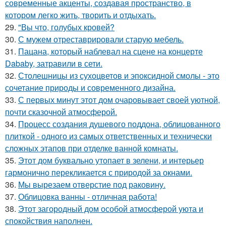
современные акценты, создавая пространство, в
котором легко жить, творить и отдыхать.
29.
"Вы что, голубых кровей?
30.
С мужем отреставрировали старую мебель.
31.
Пацана, который наблевал на сцене на концерте
Dababy, затравили в сети.
32.
Столешницы из сухоцветов и эпоксидной смолы - это
сочетание природы и современного дизайна.
33.
С первых минут этот дом очаровывает своей уютной,
почти сказочной атмосферой.
34.
Процесс создания душевого поддона, облицованного
плиткой - одного из самых ответственных и технически
сложных этапов при отделке ванной комнаты.
35.
Этот дом буквально утопает в зелени, и интерьер
гармонично перекликается с природой за окнами.
36.
Мы вырезаем отверстие под раковину.
37.
Облицовка ванны - отличная работа!
38.
Этот загородный дом особой атмосферой уюта и
спокойствия наполнен.