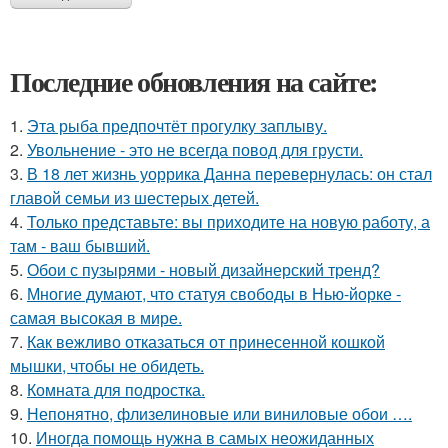
Последние обновления на сайте:
1.
Эта рыба предпочтёт прогулку заплыву.
2.
Увольнение - это не всегда повод для грусти.
3.
В 18 лет жизнь уоррика Данна перевернулась: он стал
главой семьи из шестерых детей.
4.
Только представьте: вы приходите на новую работу, а
там - ваш бывший.
5.
Обои с пузырями - новый дизайнерский тренд?
6.
Многие думают, что статуя свободы в Нью-йорке -
самая высокая в мире.
7.
Как вежливо отказаться от принесенной кошкой
мышки, чтобы не обидеть.
8.
Комната для подростка.
9.
Непонятно, флизелиновые или виниловые обои ….
10.
Иногда помощь нужна в самых неожиданных