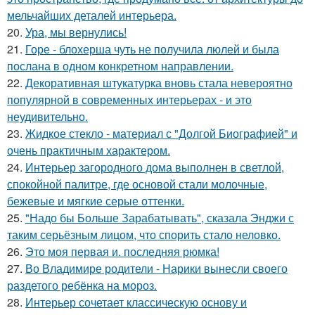
мельчайших деталей интерьера.
20.
Ура, мы вернулись!
21.
Горе - блохерша чуть не получила люлей и была
послана в одном конкретном направлении.
22.
Декоративная штукатурка вновь стала невероятно
популярной в современных интерьерах - и это
неудивительно.
23.
Жидкое стекло - материал с "Долгой Биографией" и
очень практичным характером.
24.
Интерьер загородного дома выполнен в светлой,
спокойной палитре, где основой стали молочные,
бежевые и мягкие серые оттенки.
25.
"Надо бы Больше Зарабатывать", сказала Энджи с
таким серьёзным лицом, что спорить стало неловко.
26.
Это моя первая и. последняя рюмка!
27.
Во Владимире родители - Нарики вынесли своего
раздетого ребёнка на мороз.
28.
Интерьер сочетает классическую основу и