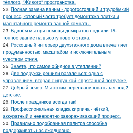
тёплого, "Живого" пространства.
22.
Полная замена ванны - дорогостоящий и трудоёмкий
процесс, который часто требует демонтажа плитки и
масштабного ремонта ванной комнаты.
23.
Вдвоём мы при помощи домкратов подняли 15-
тонное здание на высоту нового этажа.
24.
Роскошный интерьер двухэтажного дома впечатляет
продуманностью, масштабом и исключительным
чувством стиля.
25.
Знаете, что самое обидное в утеплении?
26.
Две подружки решили развлечься: одна с
управлением, вторая с игрушкой, спрятанной поглубже.
27.
Добрый вечер. Мы хотим перепланировать зал под 2
детские.
28.
После праздников всегда так!
29.
Профессиональная кладка кирпича - чёткий,
аккуратный и невероятно завораживающий процесс.
30.
Правильно подобранная палитра способна
поддерживать нас ежедневно.