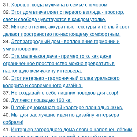
31.
Хорошо, когда мужчина в семье с юмором!
32.
Этот дом впечатляет с первого взгляда - простор,
свет и свобода чувствуются в каждом уголке.
33.
Мягкие оттенки, аккуратные текстуры и тёплый свет
делают пространство по-настоящему комфортным.
34.
Этот загородный дом - воплощение гармонии и
умиротворения.
35.
Эта маленькая дача - пример того, как даже
ограниченное пространство можно превратить в
настоящую жемчужину интерьера.
36.
Этот интерьер - гармоничный сплав уральского
колорита и современного дизайна.
37.
Не создавайте себе лишних поводов для ссор!
38.
Дуплекс площадью 120 кв.
39.
В этой однокомнатной квартире площадью 40 кв.
40.
Мы для вас лучшие идеи по дизайну интерьера
собрали!
41.
Интерьер загородного дома словно наполнен лёгким
весенним воздухом - он свежий, светлый и очень