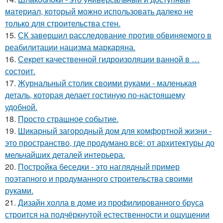
материал, который можно использовать далеко не
только для строительства стен.
15.
СК завершил расследование против обвиняемого в
реабилитации нацизма маркаряна.
16.
Секрет качественной гидроизоляции ванной в …
состоит.
17.
Журнальный столик своими руками - маленькая
деталь, которая делает гостиную по-настоящему
удобной.
18.
Просто страшное событие.
19.
Шикарный загородный дом для комфортной жизни -
это пространство, где продумано всё: от архитектуры до
мельчайших деталей интерьера.
20.
Постройка беседки - это наглядный пример
поэтапного и продуманного строительства своими
руками.
21.
Дизайн холла в доме из профилированного бруса
строится на подчёркнутой естественности и ощущении