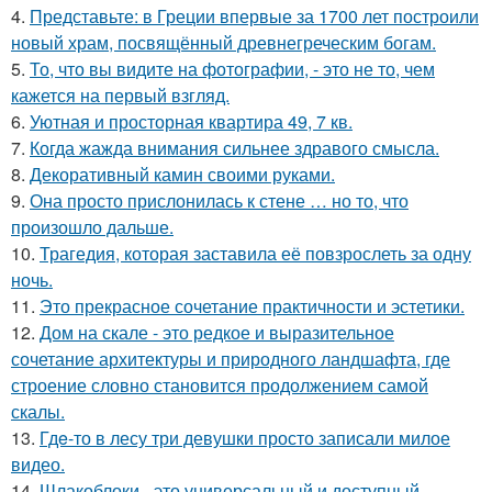
4.
Представьте: в Греции впервые за 1700 лет построили
новый храм, посвящённый древнегреческим богам.
5.
То, что вы видите на фотографии, - это не то, чем
кажется на первый взгляд.
6.
Уютная и просторная квартира 49, 7 кв.
7.
Когда жажда внимания сильнее здравого смысла.
8.
Декоративный камин своими руками.
9.
Она просто прислонилась к стене … но то, что
произошло дальше.
10.
Трагедия, которая заставила её повзрослеть за одну
ночь.
11.
Это прекрасное сочетание практичности и эстетики.
12.
Дом на скале - это редкое и выразительное
сочетание архитектуры и природного ландшафта, где
строение словно становится продолжением самой
скалы.
13.
Гдe-то в лесу три девушки просто записали милое
видео.
14.
Шлакоблоки - это универсальный и доступный