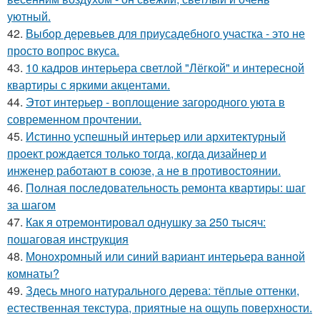
уютный.
42.
Выбор деревьев для приусадебного участка - это не
просто вопрос вкуса.
43.
10 кадров интерьера светлой "Лёгкой" и интересной
квартиры с яркими акцентами.
44.
Этот интерьер - воплощение загородного уюта в
современном прочтении.
45.
Истинно успешный интерьер или архитектурный
проект рождается только тогда, когда дизайнер и
инженер работают в союзе, а не в противостоянии.
46.
Полная последовательность ремонта квартиры: шаг
за шагом
47.
Как я отремонтировал однушку за 250 тысяч:
пошаговая инструкция
48.
Монохромный или синий вариант интерьера ванной
комнаты?
49.
Здесь много натурального дерева: тёплые оттенки,
естественная текстура, приятные на ощупь поверхности.