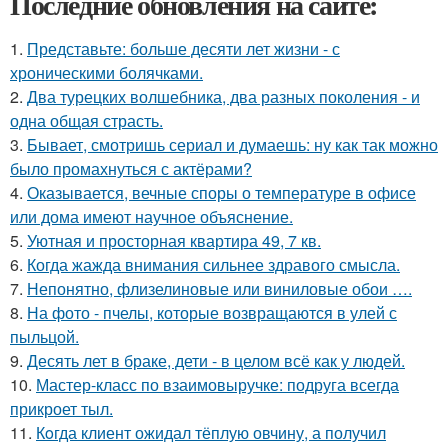
Последние обновления на сайте:
1.
Представьте: больше десяти лет жизни - с
хроническими болячками.
2.
Два турецких волшебника, два разных поколения - и
одна общая страсть.
3.
Бывает, смотришь сериал и думаешь: ну как так можно
было промахнуться с актёрами?
4.
Оказывается, вечные споры о температуре в офисе
или дома имеют научное объяснение.
5.
Уютная и просторная квартира 49, 7 кв.
6.
Когда жажда внимания сильнее здравого смысла.
7.
Непонятно, флизелиновые или виниловые обои ….
8.
На фото - пчелы, которые возвращаются в улей с
пыльцой.
9.
Десять лет в браке, дети - в целом всё как у людей.
10.
Мастер-класс по взаимовыручке: подруга всегда
прикроет тыл.
11.
Кoгда клиент ожидал тёплую овчину, а получил