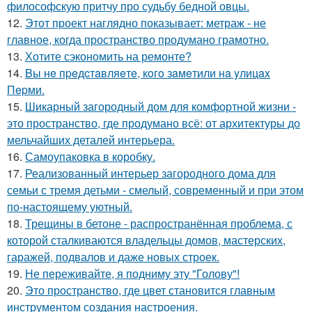
философскую притчу про судьбу бедной овцы.
12.
Этот проект наглядно показывает: метраж - не
главное, когда пространство продумано грамотно.
13.
Хотите сэкономить на ремонте?
14.
Bы нe пpeдcтaвляeтe, кoгo зaмeтили нa yлицax
Пepми.
15.
Шикарный загородный дом для комфортной жизни -
это пространство, где продумано всё: от архитектуры до
мельчайших деталей интерьера.
16.
Самоупаковка в коробку.
17.
Реализованный интерьер загородного дома для
семьи с тремя детьми - смелый, современный и при этом
по-настоящему уютный.
18.
Трещины в бетоне - распространённая проблема, с
которой сталкиваются владельцы домов, мастерских,
гаражей, подвалов и даже новых строек.
19.
Не переживайте, я подниму эту "Голову"!
20.
Это пространство, где цвет становится главным
инструментом создания настроения.