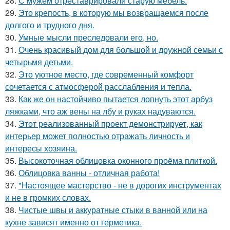
28.
С мужем отреставрировали старую мебель.
29.
Это крепость, в которую мы возвращаемся после
долгого и трудного дня.
30.
Умные мысли преследовали его, но.
31.
Очень красивый дом для большой и дружной семьи с
четырьмя детьми.
32.
Это уютное место, где современный комфорт
сочетается с атмосферой расслабления и тепла.
33.
Как же он настойчиво пытается лопнуть этот арбуз
ляжками, что аж вены на лбу и руках надуваются.
34.
Этот реализованный проект демонстрирует, как
интерьер может полностью отражать личность и
интересы хозяина.
35.
Высокоточная облицовка оконного проёма плиткой.
36.
Облицовка ванны - отличная работа!
37.
"Настоящее мастерство - не в дорогих инструментах
и не в громких словах.
38.
Чистые швы и аккуратные стыки в ванной или на
кухне зависят именно от герметика.