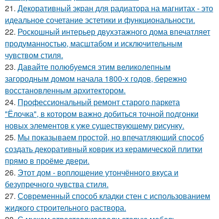
21.
Декоративный экран для радиатора на магнитах - это
идеальное сочетание эстетики и функциональности.
22.
Роскошный интерьер двухэтажного дома впечатляет
продуманностью, масштабом и исключительным
чувством стиля.
23.
Давайте полюбуемся этим великолепным
загородным домом начала 1800-х годов, бережно
восстановленным архитектором.
24.
Профессиональный ремонт старого паркета
"Ёлочка", в котором важно добиться точной подгонки
новых элементов к уже существующему рисунку.
25.
Мы показываем простой, но впечатляющий способ
создать декоративный коврик из керамической плитки
прямо в проёме двери.
26.
Этот дом - воплощение утончённого вкуса и
безупречного чувства стиля.
27.
Современный способ кладки стен с использованием
жидкого строительного раствора.