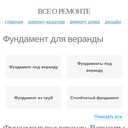
ВСЕ О РЕМОНТЕ
главная
ремонт квартир
ремонт дома
дизайн
Фундамент для веранды
Фундаменты под
Фундамент под веранду
веранду
Фундамент из труб
Столбчатый фундамент
Показать все
Фундамент под веранду. Варианты
Фундамент из
Веранда без