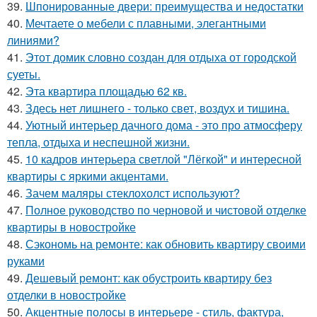
39.
Шпонированные двери: преимущества и недостатки
40.
Мечтаете о мебели с плавными, элегантными
линиями?
41.
Этот домик словно создан для отдыха от городской
суеты.
42.
Эта квартира площадью 62 кв.
43.
Здесь нет лишнего - только свет, воздух и тишина.
44.
Уютный интерьер дачного дома - это про атмосферу
тепла, отдыха и неспешной жизни.
45.
10 кадров интерьера светлой "Лёгкой" и интересной
квартиры с яркими акцентами.
46.
Зачем маляры стеклохолст используют?
47.
Полное руководство по черновой и чистовой отделке
квартиры в новостройке
48.
Сэкономь на ремонте: как обновить квартиру своими
руками
49.
Дешевый ремонт: как обустроить квартиру без
отделки в новостройке
50.
Акцентные полосы в интерьере - стиль, фактура,