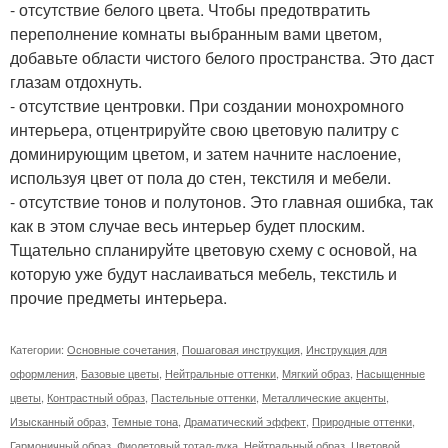
- отсутствие белого цвета. Чтобы предотвратить
переполнение комнаты выбранным вами цветом,
добавьте области чистого белого пространства. Это даст
глазам отдохнуть.
- отсутствие центровки. При создании монохромного
интерьера, отцентрируйте свою цветовую палитру с
доминирующим цветом, и затем начните наслоение,
используя цвет от пола до стен, текстиля и мебели.
- отсутствие тонов и полутонов. Это главная ошибка, так
как в этом случае весь интерьер будет плоским.
Тщательно спланируйте цветовую схему с основой, на
которую уже будут наслаиваться мебель, текстиль и
прочие предметы интерьера.
Категории:
Основные сочетания
,
Пошаговая инструкция
,
Инструкция для
оформления
,
Базовые цветы
,
Нейтральные оттенки
,
Мягкий образ
,
Насыщенные
цветы
,
Контрастный образ
,
Пастельные оттенки
,
Металлические акценты
,
Изысканный образ
,
Темные тона
,
Драматический эффект
,
Природные оттенки
,
Гармоничный образ
,
Фиолетовый тотал-лука
,
Нейтральный образ
,
Цветовой