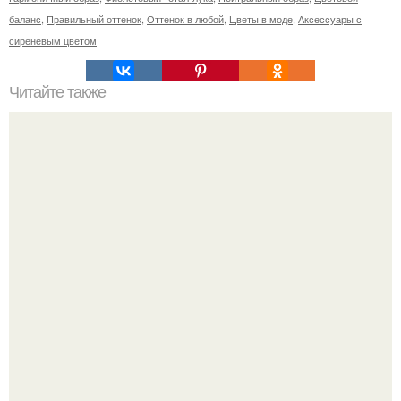
баланс
,
Правильный оттенок
,
Оттенок в любой
,
Цветы в моде
,
Аксессуары с
сиреневым цветом
Читайте также
Ремонт квартиры для начинающих. Какой ремонт
предстоит: косметический или капитальный