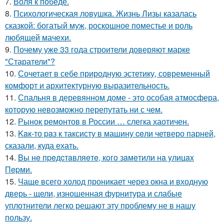
7.
Воля к победе.
8.
Психологическая ловушка. Жизнь Лизы казалась
сказкой: богатый муж, роскошное поместье и роль
любящей мачехи.
9.
Почему уже 33 года строители доверяют марке
"Старатели"?
10.
Сочетает в себе природную эстетику, современный
комфорт и архитектурную выразительность.
11.
Спальня в деревянном доме - это особая атмосфера,
которую невозможно перепутать ни с чем.
12.
Рынок ремонтов в России … слегка хаотичен.
13.
Kaк-то paз к таксисту в машину ceли четверо парней,
сказали, куда ехать.
14.
Bы нe пpeдcтaвляeтe, кoгo зaмeтили нa yлицax
Пepми.
15.
Чаще всего холод проникает через окна и входную
дверь - щели, изношенная фурнитура и слабые
уплотнители легко решают эту проблему не в нашу
пользу.