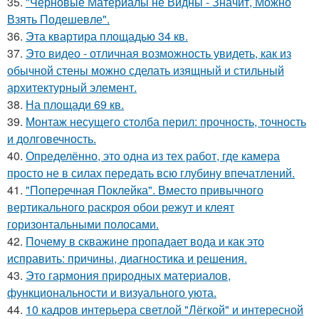
35.
"Черновые Материалы не Видны - Значит, Можно
Взять Подешевле".
36.
Эта квартира площадью 34 кв.
37.
Это видео - отличная возможность увидеть, как из
обычной стены можно сделать изящный и стильный
архитектурный элемент.
38.
На площади 69 кв.
39.
Монтаж несущего столба перил: прочность, точность
и долговечность.
40.
Определённо, это одна из тех работ, где камера
просто не в силах передать всю глубину впечатлений.
41.
"Поперечная Поклейка". Вместо привычного
вертикального раскроя обои режут и клеят
горизонтальными полосами.
42.
Почему в скважине пропадает вода и как это
исправить: причины, диагностика и решения.
43.
Это гармония природных материалов,
функциональности и визуального уюта.
44.
10 кадров интерьера светлой "Лёгкой" и интересной