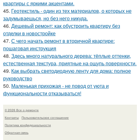
квартиры с яркими акцентами.
45.
Геотекстиль - один из тех материалов, о которых не
задумываешься, но без него никуда.
46.
Дешевый ремонт: как обустроить квартиру без
отделки в новостройке
47.
С чего начать ремонт в вторичной квартире:
пошаговая инструкция
48.
Здесь много натурального дерева: тёплые оттенки,
естественная текстура, приятные на ощупь поверхности.
49.
Как выбрать светодиодную ленту для дома: полное
руководство
50.
Маленькая прихожая - не повод от уюта и
функциональности отказываться!
© 2026 Все о ремонте
Контакты
Пользовательское соглашение
Политика конфидециальности
Обратная связь