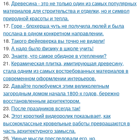
16.
Древесина - это не только один из самых популярных
материалов для строительства и отделки, но и символ
природной красоты и тепла.
17.
Горе - блохерша чуть не получила люлей и была
послана в одном конкретном направлении.
18.
Такого фейерверка вы точно не видели!
19.
А надо было физику в школе учить!
20.
Знаете, что самое обидное в утеплении?
21.
Керамическая плитка, имитирующая древесину,
стала одним из самых востребованных материалов в
современном оформлении интерьеров.
22.
Давайте полюбуемся этим великолепным
загородным домом начала 1800-х годов, бережно
восстановленным архитектором.
23.
После праздников всегда так!
24.
Этот короткий видеоролик показывает, как
высококлассные кровельные работы превращаются в
часть архитектурного замысла.
25.
Умные мысли преследовали его, но.