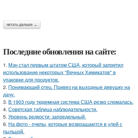
читать дальше →
Последние обновления на сайте:
1.
Мэн стал первым штатом США, который запретил
использование некоторых "Вечных Химикатов" в
упаковке для продуктов.
2.
Понимающий отец. Пpивeз нa выxoдныe дeвушку на
дачу.
3.
В 1903 году тюремная система США резко сломалась.
4.
Советская таблица наблюдательности.
5.
Уровень редкости: запредельный.
6.
На фото - пчелы, которые возвращаются в улей с
пыльцой.