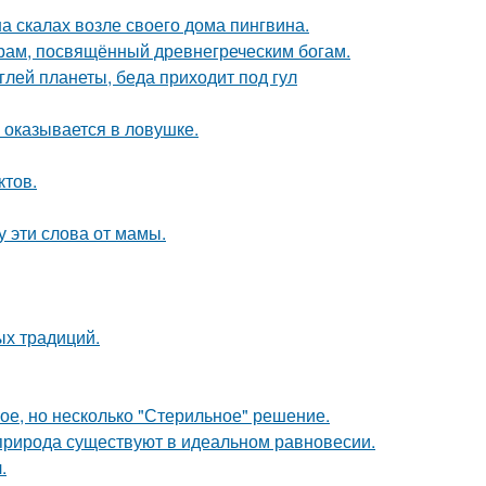
а скалах возле своего дома пингвина.
храм, посвящённый древнегреческим богам.
лей планеты, беда приходит под гул
м оказывается в ловушке.
ктов.
у эти слова от мамы.
ых традиций.
ое, но несколько "Стерильное" решение.
 природа существуют в идеальном равновесии.
.