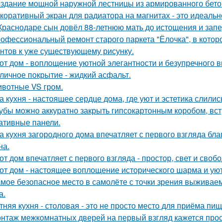
здание мощной наружной лестницы из армированного бето
коративный экран для радиатора на магнитах - это идеальн
Краснодаре сын довёл 88-летнюю мать до истощения и запер
офессиональный ремонт старого паркета "Ёлочка", в котор
нтов к уже существующему рисунку.
от дом - воплощение уютной элегантности и безупречного в
личное покрытие - жидкий асфальт.
вотные VS гром.
а кухня - настоящее сердце дома, где уют и эстетика слилис
убы можно аккуратно закрыть гипсокартонным коробом, вст
ативные панели.
а кухня загородного дома впечатляет с первого взгляда бл
на.
от дом впечатляет с первого взгляда - простор, свет и своб
от дом - настоящее воплощение исторического шарма и уют
мое безопасное место в самолёте с точки зрения выживаем
а.
тняя кухня - столовая - это не просто место для приёма пи
нтаж межкомнатных дверей на первый взгляд кажется прост