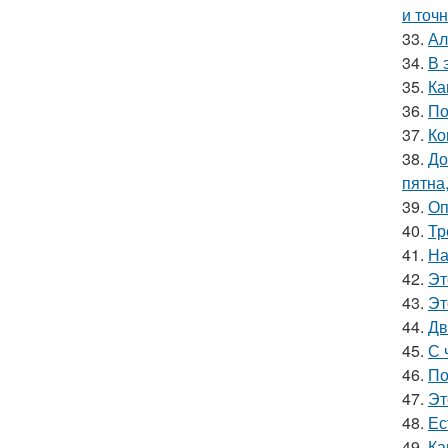
и точн
33.
Ал
34.
В 
35.
Ка
36.
По
37.
Ко
38.
До
пятна
39.
Оп
40.
Тр
41.
На
42.
Эт
43.
Эт
44.
Дв
45.
С 
46.
По
47.
Эт
48.
Ес
49.
Ка