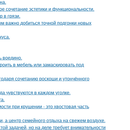
на.
ое сочетание эстетики и функциональности.
 в грязи.
ом важно добиться точной подгонки новых
куса.
ь воедино.
роить в мебель или замаскировать под
агодаря сочетанию роскоши и утончённого
ода чувствуются в каждом уголке.
а.
ости при крушении - это хвостовая часть
щи, а центр семейного отдыха на свежем воздухе.
ой задачей, но на деле требует внимательности