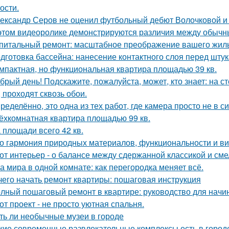
ости.
ександр Серов не оценил футбольный дебют Волочковой и 
этом видеоролике демонстрируются различия между обычн
питальный ремонт: масштабное преображение вашего жиль
дготовка бассейна: нанесение контактного слоя перед штук
мпактная, но функциональная квартира площадью 39 кв.
брый день! Подскажите, пожалуйста, может, кто знает: на с
, проходят сквозь обои.
ределённо, это одна из тех работ, где камера просто не в 
ёхкомнатная квартира площадью 99 кв.
 площади всего 42 кв.
о гармония природных материалов, функциональности и ви
от интерьер - о балансе между сдержанной классикой и см
а мира в одной комнате: как перегородка меняет всё.
чего начать ремонт квартиры: пошаговая инструкция
лный пошаговый ремонт в квартире: руководство для нач
от проект - не просто уютная спальня.
ть ли необычные музеи в городе
кие современные развлекательные комплексы есть в город