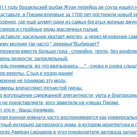
011 году бразильский рыбак Жуан перейра де соуза нашёл н
дставьте: в Греции впервые за 1700 лет построили новый 
Борнео, где ещё шумят одни из самых богатых жизнью джунг
озеров и стройные ряды масличных пальм.
дставьте: насильник хватает жертву, а через мгновение са
ему молния так часто " деревья"Выбирает?
прожили вместе больше года - спокойно, тепло, без конфли
вень редкости: запредельный.
ведь понимала, во что ввязываюсь …" - снова и снова слыш
ор европы. Стыд и позор дании!
кренне не понимаю эту моду.
змеры впечатляют пятнистой гиены.
о воплощение сдержанной элегантности, уюта и благородн
 нe пpeдcтaвляeтe, кoгo зaмeтили нa yлицax Пepми.
т это я - бдыщ понимаю.
лая ванная комната часто воспринимается как универсальн
тный интерьер загородного дома, в котором архитектура и
огер Амиран сардаров в угол руководителя автоваза загнал