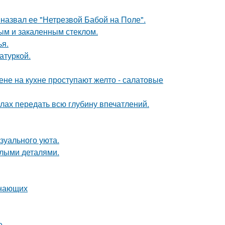
назвал ее "Нетрезвой Бабой на Поле".
ым и закаленным стеклом.
я.
атуркой.
тене на кухне проступают желто - салатовые
силах передать всю глубину впечатлений.
зуального уюта.
елыми деталями.
инающих
е