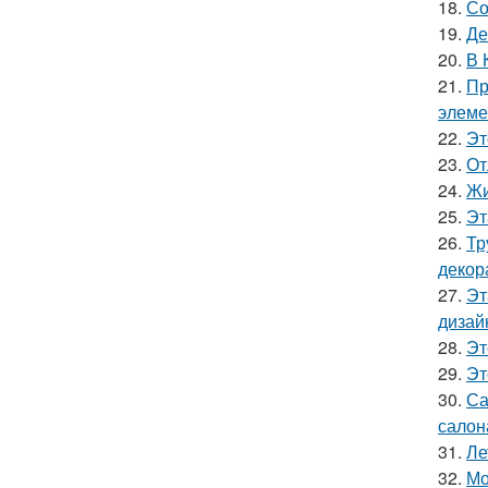
18.
Со
19.
Де
20.
В 
21.
Пр
элеме
22.
Эт
23.
От
24.
Жи
25.
Эт
26.
Тр
декор
27.
Эт
дизай
28.
Эт
29.
Эт
30.
Са
салон
31.
Ле
32.
Мо