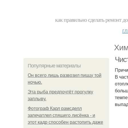
как правильно сделать ремонт до
г
Хим
Чис
Популярные материалы
Причи
Он всего лишь развозил пиццу той
В час
ночью.
отопл
больш
Эта рыба предпочтёт прогулку
темпе
заплыву.
выпад
Фотограф Карл рамсделл
запечатлел спящего лисёнка - и
этот кадр способен растопить даже