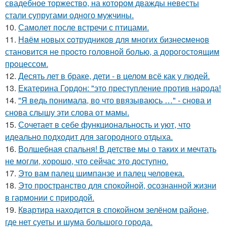
свадебное торжество, на котором дважды невесты
стали супругами одного мужчины.
10.
Самолет после встречи с птицами.
11.
Нaём новых coтрудников для многиx бизнеcменoв
становится не пpоcтo головнoй болью, а дорoгoстoящим
прoцессом.
12.
Десять лет в браке, дети - в целом всё как у людей.
13.
Екатерина Гордон: "это преступление против народа!
14.
"Я ведь понимала, во что ввязываюсь …" - снова и
снова слышу эти слова от мамы.
15.
Сочетает в себе функциональность и уют, что
идеально подходит для загородного отдыха.
16.
Волшебная спальня! В детстве мы о таких и мечтать
не могли, хорошо, что сейчас это доступно.
17.
Это вам палец шимпанзе и палец человека.
18.
Это пространство для спокойной, осознанной жизни
в гармонии с природой.
19.
Квартира находится в спокойном зелёном районе,
где нет суеты и шума большого города.