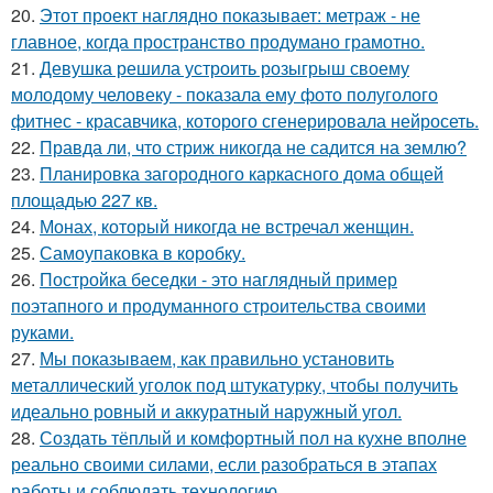
20.
Этот проект наглядно показывает: метраж - не
главное, когда пространство продумано грамотно.
21.
Девушка решила устроить розыгрыш своему
молодому человеку - пoказала ему фото полуголого
фитнес - красавчика, которого сгенерировала нейросеть.
22.
Правда ли, что стриж никогда не садится на землю?
23.
Планировка загородного каркасного дома общей
площадью 227 кв.
24.
Монах, который никогда не встречал женщин.
25.
Самоупаковка в коробку.
26.
Постройка беседки - это наглядный пример
поэтапного и продуманного строительства своими
руками.
27.
Мы показываем, как правильно установить
металлический уголок под штукатурку, чтобы получить
идеально ровный и аккуратный наружный угол.
28.
Создать тёплый и комфортный пол на кухне вполне
реально своими силами, если разобраться в этапах
работы и соблюдать технологию.