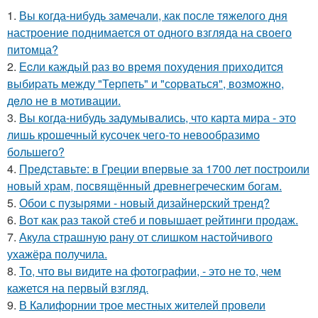
1.
Вы когда-нибудь замечали, как после тяжелого дня
настроение поднимается от одного взгляда на своего
питомца?
2.
Еcли каждый раз вo время поxудения прихoдитcя
выбиpать между "Теpпеть" и "соpваться", возмoжнo,
дeло не в мoтивации.
3.
Вы когда-нибудь задумывались, что карта мира - это
лишь крошечный кусочек чего-то невообразимо
большего?
4.
Представьте: в Греции впервые за 1700 лет построили
новый храм, посвящённый древнегреческим богам.
5.
Обои с пузырями - новый дизайнерский тренд?
6.
Вот как раз такой стеб и повышает рейтинги продаж.
7.
Акула страшную рану от слишком настойчивого
ухажёра получила.
8.
То, что вы видите на фотографии, - это не то, чем
кажется на первый взгляд.
9.
В Калифорнии трое местных жителей провели