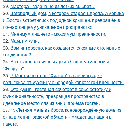
29.
Мастера - задача не из лёгких выбрать.
30.
Загородный дом, в котором старая Европа, Америка
и Восток встретились под одной крышей, превращён в
по-настоящему уникальное пространство.
31.
Минимум лишнего - максимум практичности.
32.
Мам, ну купи.
33.
Вам интересно, как создаются сложные столярные
соединения?
34.
В сеть попал личный архив Саши мамаевой из
"Физрука".
35.
В Москве в отеле "Хилтон" на ленинградке
разыскивают мужчину с бородой кавказской внешности.
36.
Эта кухня - гостиная сочетает в себе эстетику и
функциональность, превращая пространство в
идеальное место для жизни и приёма гостей.
37.
15-Летняя мать выбросила новорождённую дочь из
окна в ленинградской области - младенца нашли в
пакете.