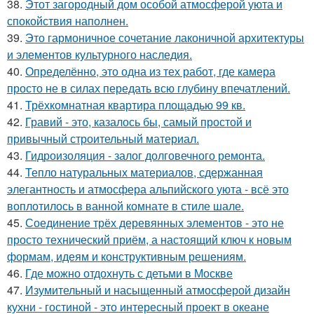
38.
Этот загородный дом особой атмосферой уюта и
спокойствия наполнен.
39.
Это гармоничное сочетание лаконичной архитектуры
и элементов культурного наследия.
40.
Определённо, это одна из тех работ, где камера
просто не в силах передать всю глубину впечатлений.
41.
Трёхкомнатная квартира площадью 99 кв.
42.
Гравий - это, казалось бы, самый простой и
привычный строительный материал.
43.
Гидроизоляция - залог долговечного ремонта.
44.
Тепло натуральных материалов, сдержанная
элегантность и атмосфера альпийского уюта - всё это
воплотилось в ванной комнате в стиле шале.
45.
Соединение трёх деревянных элементов - это не
просто технический приём, а настоящий ключ к новым
формам, идеям и конструктивным решениям.
46.
Где можно отдохнуть с детьми в Москве
47.
Изумительный и насыщенный атмосферой дизайн
кухни - гостиной - это интересный проект в океане