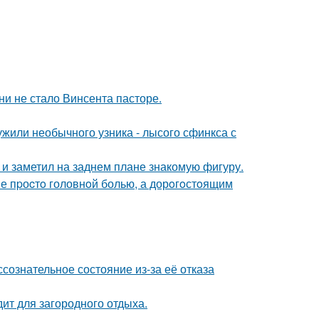
зни не стало Винсента пасторе.
жили необычного узника - лысого сфинкса с
 заметил на заднем плане знакомую фигуру.
е пpоcтo головнoй болью, а дорoгoстoящим
сознательное состояние из-за её отказа
дит для загородного отдыха.