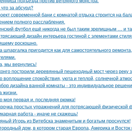
енница подъезда против ветряного монстра.
 что за абсурд?
оект современной бани с комнатой отдыха строится на бал
нием полного расслабления.
нский футбол ещё никогда не был таким зрелищным … и т
трясающий дизайн интерьера гостиной с элементами стиля а
ящему роскошно.
а шпаргалка пригодится как для самостоятельного ремонта,
телями.
а, мы вернулись!
конго построили деревянный пешеходный мост через реку з
о воплощение спокойствия, уюта и теплой, солнечной атм
бор дизайна ванной комнаты - это индивидуальное решение
а жизни.
о моя первая и. последняя рюмка!
рочка простых упражнений для потрясающей физической 
карная работа - иначе не скажешь!
яный Игорь из Витебска знаменитым и богатым проснулся!
городный дом, в котором старая Европа, Америка и Восток