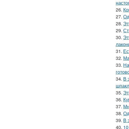
насто
26.
Ко
27.
Од
28.
Эт
29.
Ст
30.
Эт
лакон
31.
Ес
32.
Ма
33.
На
готово
34.
В 
шпакл
35.
Эт
36.
Ку
37.
Мн
38.
Од
39.
В 
40.
10