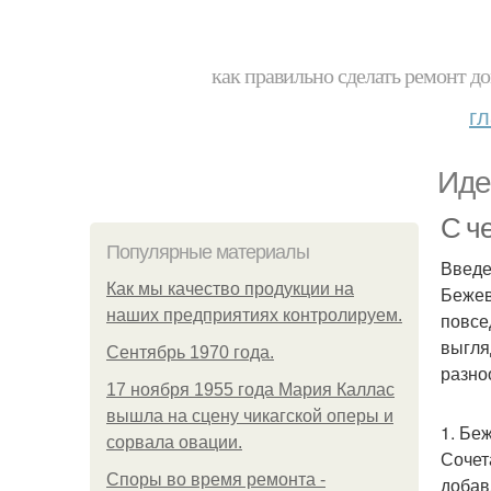
как правильно сделать ремонт до
г
Иде
С ч
Популярные материалы
Введ
Как мы качество продукции на
Бежев
наших предприятиях контролируем.
повсе
выгля
Сентябрь 1970 года.
разно
17 ноября 1955 года Мария Каллас
вышла на сцену чикагской оперы и
1. Бе
сорвала овации.
Сочет
Споры во время ремонта -
добав