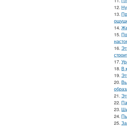
11.
Пл
12.
Ну
13.
Пр
ощуще
14.
Же
15.
По
насто
16.
Эт
строи
17.
Ур
18.
В 
19.
Эт
20.
Вы
образ
21.
Эт
22.
Па
23.
Ши
24.
Пь
25.
За