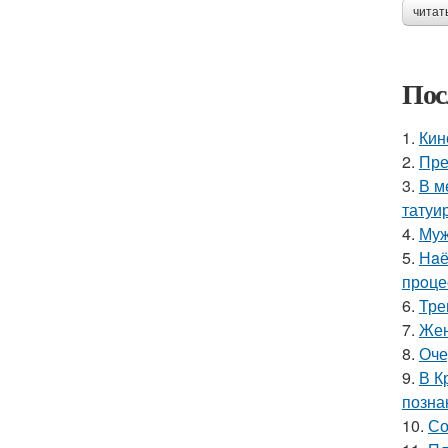
читат
Пос
1.
Кин
2.
Пре
3.
В м
татуи
4.
Муж
5.
Нaё
прoце
6.
Тре
7.
Жен
8.
Оче
9.
В К
позна
10.
Со