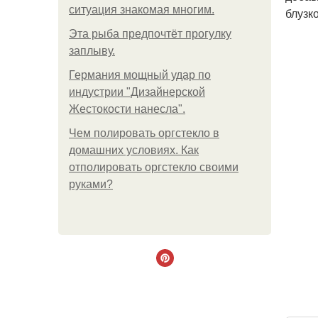
ситуация знакомая многим.
блузк
Эта рыба предпочтёт прогулку
заплыву.
Германия мощный удар по
индустрии "Дизайнерской
Жестокости нанесла".
Чем полировать оргстекло в
домашних условиях. Как
отполировать оргстекло своими
руками?