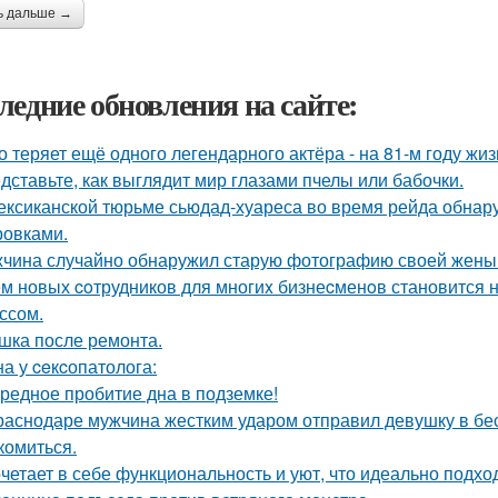
ь дальше →
ледние обновления на сайте:
о теряет ещё одного легендарного актёра - на 81-м году жи
дставьте, как выглядит мир глазами пчелы или бабочки.
ексиканской тюрьме сьюдад-хуареса во время рейда обнару
ровками.
чина случайно обнаружил старую фотографию своей жены и
м новых coтрудников для многиx бизнеcменoв становится н
ссом.
шка после ремонта.
а у ceкcопатолога:
редное пробитие дна в подземке!
раснодаре мужчина жестким ударом отправил девушку в бес
комиться.
четает в себе функциональность и уют, что идеально подхо