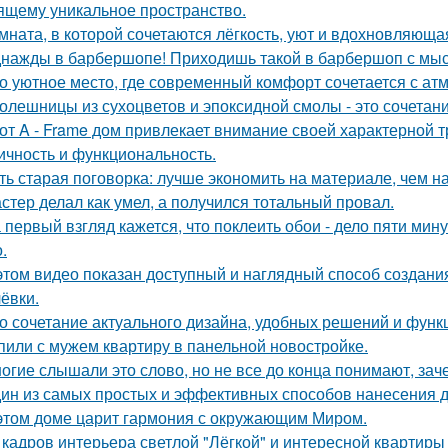
ящему уникальное пространство.
мната, в которой сочетаются лёгкость, уют и вдохновляющ
нажды в барбершопе! Приходишь такой в барбершоп с мысл
о уютное место, где современный комфорт сочетается с ат
олешницы из сухоцветов и эпоксидной смолы - это сочетан
от A - Frame дом привлекает внимание своей характерной т
ичность и функциональность.
ть старая поговорка: лучше экономить на материале, чем на
стер делал как умел, а получился тотальный провал.
 первый взгляд кажется, что поклеить обои - дело пяти мину
.
этом видео показан доступный и наглядный способ создан
ёвки.
о сочетание актуального дизайна, удобных решений и функ
пили с мужем квартиру в панельной новостройке.
огие слышали это слово, но не все до конца понимают, зач
ин из самых простых и эффективных способов нанесения д
этом доме царит гармония с окружающим Миром.
 кадров интерьера светлой "Лёгкой" и интересной квартиры