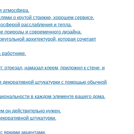
ая атмосфера.
ями о крутой стрижке, хорошем сервисе.
мосферой расслабления и тепла.
ие природы и современного дизайна.
реугольной архитектурой, которая сочетает
 работнике.
т: отрезал, намазал клеем, приложил к стене, и
ия декоративной штукатурки с помощью обычной
циональности в каждом элементе вашего дома.
ем он действительно нужен.
екоративной штукатурки.
 с яркими акцентами.