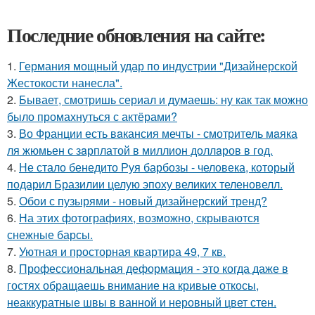
Последние обновления на сайте:
1.
Германия мощный удар по индустрии "Дизайнерской
Жестокости нанесла".
2.
Бывает, смотришь сериал и думаешь: ну как так можно
было промахнуться с актёрами?
3.
Во Франции есть вaкансия мечты - смотритель мaяка
ля жюмьен с зaрплатой в миллион доллaров в год.
4.
Не стало бенедито Руя барбозы - человека, который
подарил Бразилии целую эпоху великих теленовелл.
5.
Обои с пузырями - новый дизайнерский тренд?
6.
На этих фотографиях, возможно, скрываются
снежные барсы.
7.
Уютная и просторная квартира 49, 7 кв.
8.
Профессиональная деформация - это когда даже в
гостях обращаешь внимание на кривые откосы,
неаккуратные швы в ванной и неровный цвет стен.