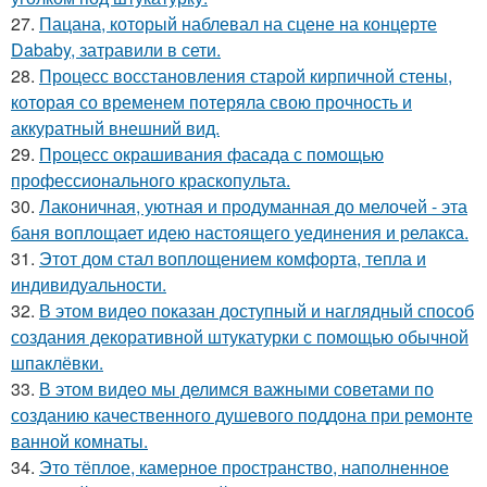
27.
Пацана, который наблевал на сцене на концерте
Dababy, затравили в сети.
28.
Процесс восстановления старой кирпичной стены,
которая со временем потеряла свою прочность и
аккуратный внешний вид.
29.
Процесс окрашивания фасада с помощью
профессионального краскопульта.
30.
Лаконичная, уютная и продуманная до мелочей - эта
баня воплощает идею настоящего уединения и релакса.
31.
Этот дом стал воплощением комфорта, тепла и
индивидуальности.
32.
В этом видео показан доступный и наглядный способ
создания декоративной штукатурки с помощью обычной
шпаклёвки.
33.
В этом видео мы делимся важными советами по
созданию качественного душевого поддона при ремонте
ванной комнаты.
34.
Это тёплое, камерное пространство, наполненное