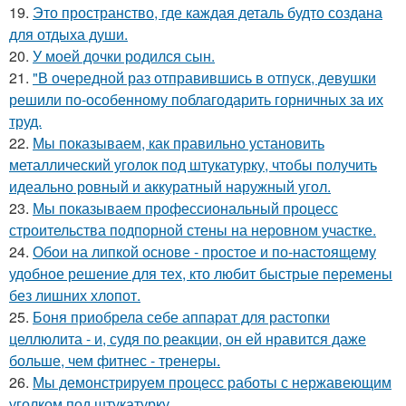
19.
Это пространство, где каждая деталь будто создана
для отдыха души.
20.
У моей дочки родился сын.
21.
"В очередной раз отправившись в отпуск, девушки
решили по-особенному поблагодарить горничных за их
труд.
22.
Мы показываем, как правильно установить
металлический уголок под штукатурку, чтобы получить
идеально ровный и аккуратный наружный угол.
23.
Мы показываем профессиональный процесс
строительства подпорной стены на неровном участке.
24.
Обои на липкой основе - простое и по-настоящему
удобное решение для тех, кто любит быстрые перемены
без лишних хлопот.
25.
Боня приобрела себе аппарат для растопки
целлюлита - и, судя по реакции, он ей нравится даже
больше, чем фитнес - тренеры.
26.
Мы демонстрируем процесс работы с нержавеющим
уголком под штукатурку.