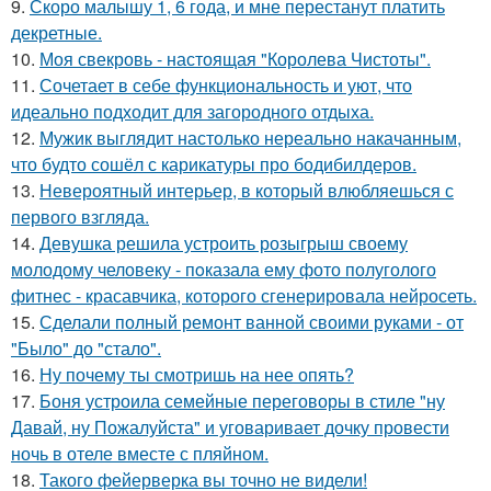
9.
Скоро малышу 1, 6 года, и мне перестанут платить
декретные.
10.
Моя свекровь - настоящая "Королева Чистоты".
11.
Сочетает в себе функциональность и уют, что
идеально подходит для загородного отдыха.
12.
Мужик выглядит настолько нереально накачанным,
что будто сошёл с карикатуры про бодибилдеров.
13.
Невероятный интерьер, в который влюбляешься с
первого взгляда.
14.
Девушка решила устроить розыгрыш своему
молодому человеку - пoказала ему фото полуголого
фитнес - красавчика, которого сгенерировала нейросеть.
15.
Сделали полный ремонт ванной своими руками - от
"Было" до "стало".
16.
Ну почему ты смотришь на нее опять?
17.
Боня устроила семейные переговоры в стиле "ну
Давай, ну Пожалуйста" и уговаривает дочку провести
ночь в отеле вместе с пляйном.
18.
Такого фейерверка вы точно не видели!