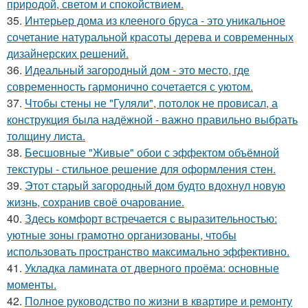
природой, светом и спокойствием.
35.
Интерьер дома из клееного бруса - это уникальное
сочетание натуральной красоты дерева и современных
дизайнерских решений.
36.
Идеальный загородный дом - это место, где
современность гармонично сочетается с уютом.
37.
Чтобы стены не "Гуляли", потолок не провисал, а
конструкция была надёжной - важно правильно выбрать
толщину листа.
38.
Бесшовные "Живые" обои с эффектом объёмной
текстуры - стильное решение для оформления стен.
39.
Этот старый загородный дом будто вдохнул новую
жизнь, сохранив своё очарование.
40.
Здесь комфорт встречается с выразительностью:
уютные зоны грамотно организованы, чтобы
использовать пространство максимально эффективно.
41.
Укладка ламината от дверного проёма: основные
моменты.
42.
Полное руководство по жизни в квартире и ремонту