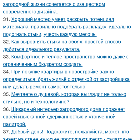
загородной жизни сочетается с изяществом
современного дизайна.
31.
Хороший мастер умеет раскрыть потенциал
материала: правильно подобрать раскладку, идеально
подогнать стыки, учесть каждую мелочь.
32.
Как выровнять стыки на обоях: простой способ
добиться идеального результата.
33.
Комфортное и тёплое пространство можно даже с
ограниченным бюджетом создать.
34.
При покупке квартиры в новостройке важно
определиться: брать жильё с отделкой от застройщика
или делать ремонт самостоятельно.
35.
Мечтаете о душевой, которая выглядит не только
стильно, но и технологично?
36.
Шикарный интерьер загородного дома поражает
своей изысканной сдержанностью и утончённой
палитрой.
37.
Добрый день! Подскажите, пожалуйста, может, кто
знает: на стене на кухне проступают желто - салатовые