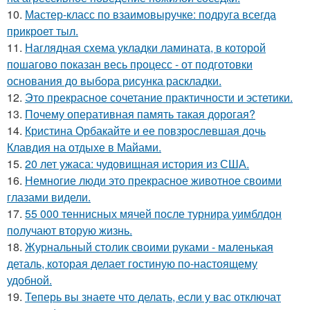
10.
Мастер-класс по взаимовыручке: подруга всегда
прикроет тыл.
11.
Наглядная схема укладки ламината, в которой
пошагово показан весь процесс - от подготовки
основания до выбора рисунка раскладки.
12.
Это прекрасное сочетание практичности и эстетики.
13.
Почему оперативная память такая дорогая?
14.
Кристина Орбакайте и ее повзрослевшая дочь
Клавдия на отдыхе в Майами.
15.
20 лет ужаса: чудовищная история из США.
16.
Немногие люди это прекрасное животное своими
глазами видели.
17.
55 000 теннисных мячей после турнира уимблдон
получают вторую жизнь.
18.
Журнальный столик своими руками - маленькая
деталь, которая делает гостиную по-настоящему
удобной.
19.
Теперь вы знаете что делать, если у вас отключат