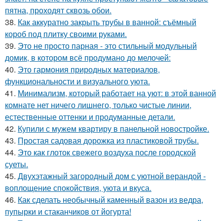
пятна, проходят сквозь обои.
38.
Как аккуратно закрыть трубы в ванной: съёмный
короб под плитку своими руками.
39.
Это не просто парная - это стильный модульный
домик, в котором всё продумано до мелочей:
40.
Это гармония природных материалов,
функциональности и визуального уюта.
41.
Минимализм, который работает на уют: в этой ванной
комнате нет ничего лишнего, только чистые линии,
естественные оттенки и продуманные детали.
42.
Купили с мужем квартиру в панельной новостройке.
43.
Простая садовая дорожка из пластиковой трубы.
44.
Это как глоток свежего воздуха после городской
суеты.
45.
Двухэтажный загородный дом с уютной верандой -
воплощение спокойствия, уюта и вкуса.
46.
Как сделать необычный каменный вазон из ведра,
пупырки и стаканчиков от йогурта!