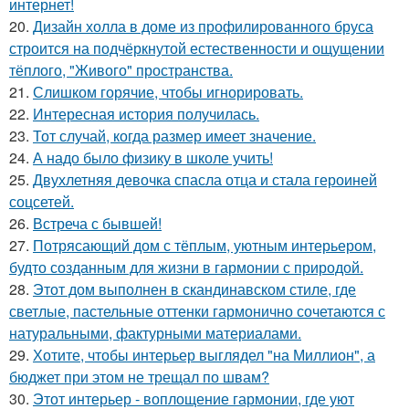
интернет!
20.
Дизайн холла в доме из профилированного бруса
строится на подчёркнутой естественности и ощущении
тёплого, "Живого" пространства.
21.
Слишком горячие, чтобы игнорировать.
22.
Интересная история получилась.
23.
Тот случай, когда размер имеет значение.
24.
А надо было физику в школе учить!
25.
Двухлетняя девочка спасла отца и стала героиней
соцсетей.
26.
Встреча с бывшей!
27.
Потрясающий дом с тёплым, уютным интерьером,
будто созданным для жизни в гармонии с природой.
28.
Этот дом выполнен в скандинавском стиле, где
светлые, пастельные оттенки гармонично сочетаются с
натуральными, фактурными материалами.
29.
Хотите, чтобы интерьер выглядел "на Миллион", а
бюджет при этом не трещал по швам?
30.
Этот интерьер - воплощение гармонии, где уют