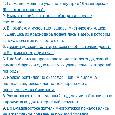
1.
Германия мощный удар по индустрии "Дизайнерской
Жестокости нанесла".
2.
Бывают ошибки, которые обходятся в целое
состояние.
3.
В токийском музее тают запасы мистических кошек.
4.
Девушка из Краснодара поделилась видео, в котором
запечатлела вид из своего окна.
5.
Дизайн детской. Кстати, совсем не обязательно делать
всё ярким и режущим глаз.
6.
Баобаб - это не просто растение, это легенда, живой
символ Африки и одно из самых удивительных творений
природы.
7.
Редкая рептилия не оказалась новым видом, а
являлась индийской лопастной черепахой с
врожденным альбинизмом.
8.
Эксперимент, проведенный студентами в Англии с гмо
- продуктами, дал интересный результат.
9.
Во Владивостоке жители многоэтажки пожаловались
на агрессивное поведение пожилой соседки.