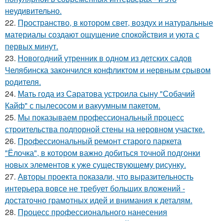
неудивительно.
22.
Пространство, в котором свет, воздух и натуральные
материалы создают ощущение спокойствия и уюта с
первых минут.
23.
Новогодний утренник в одном из детских садов
Челябинска закончился конфликтом и нервным срывом
родителя.
24.
Мать года из Саратова устроила сыну "Собачий
Кайф" с пылесосом и вакуумным пакетом.
25.
Мы показываем профессиональный процесс
строительства подпорной стены на неровном участке.
26.
Профессиональный ремонт старого паркета
"Ёлочка", в котором важно добиться точной подгонки
новых элементов к уже существующему рисунку.
27.
Авторы проекта показали, что выразительность
интерьера вовсе не требует больших вложений -
достаточно грамотных идей и внимания к деталям.
28.
Процесс профессионального нанесения