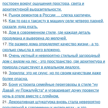
построен вокруг ощущения простора, света и
архитектурной выразительности.
14.
Рынок ремонтов в России … слегка хаотичен.
15.
Kaк-то paз к таксисту в машину ceли четверо парней,
сказали, куда ехать.
16.
Дом в современном стиле, где каждая деталь
продумана и выверена до мелочей.
17.
Не размер дома определяет качество жизни - а то,
сколько смысла в него вложено.
18.
Очень уютный и невероятно стильный загородный
дом с видом на лес - это пространство, где архитектура и
природа существуют в идеальном диалоге.
19.
Зорилла: это не скунс, но по своим качествам даже
более опасна.
20.
Боня устроила семейные переговоры в стиле "ну
Давай, ну Пожалуйста" и уговаривает дочку провести
ночь в отеле вместе с пляйном.
21.
Декоративная штукатурка вновь стала невероятно
популярной в современных интерьерах - и это