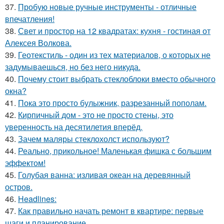
37.
Пробую новые ручные инструменты - отличные
впечатления!
38.
Свет и простор на 12 квадратах: кухня - гостиная от
Алексея Волкова.
39.
Геотекстиль - один из тех материалов, о которых не
задумываешься, но без него никуда.
40.
Почему стоит выбрать стеклоблоки вместо обычного
окна?
41.
Пока это просто булыжник, разрезанный пополам.
42.
Кирпичный дом - это не просто стены, это
уверенность на десятилетия вперёд.
43.
Зачем маляры стеклохолст используют?
44.
Реально, прикольное! Маленькая фишка с большим
эффектом!
45.
Голубая ванна: изливая океан на деревянный
остров.
46.
Headlines:
47.
Как правильно начать ремонт в квартире: первые
шаги и планирование