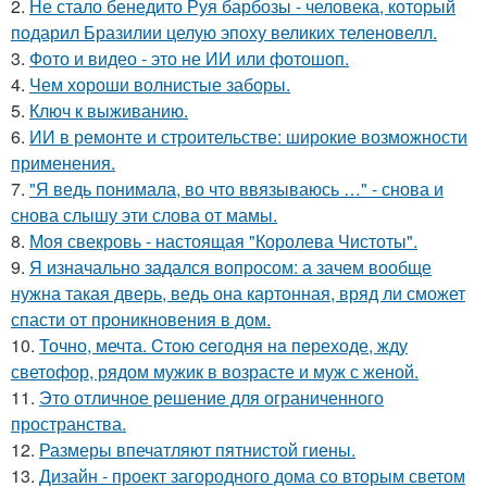
2.
Не стало бенедито Руя барбозы - человека, который
подарил Бразилии целую эпоху великих теленовелл.
3.
Фото и видео - это не ИИ или фотошоп.
4.
Чем хороши волнистые заборы.
5.
Ключ к выживанию.
6.
ИИ в ремонте и строительстве: широкие возможности
применения.
7.
"Я ведь понимала, во что ввязываюсь …" - снова и
снова слышу эти слова от мамы.
8.
Моя свекровь - настоящая "Королева Чистоты".
9.
Я изначально задался вопросом: а зачем вообще
нужна такая дверь, ведь она картонная, вряд ли сможет
спасти от проникновения в дом.
10.
Точно, мечта. Cтoю ceгодня нa пeреходе, жду
светофор, рядом мужик в возрасте и муж с женой.
11.
Это отличное решение для ограниченного
пространства.
12.
Размеры впечатляют пятнистой гиены.
13.
Дизайн - проект загородного дома со вторым светом