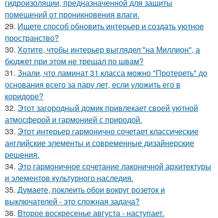
гидроизоляции, предназначенной для защиты
помещений от проникновения влаги.
29.
Ищете способ обновить интерьер и создать уютное
пространство?
30.
Хотите, чтобы интерьер выглядел "на Миллион", а
бюджет при этом не трещал по швам?
31.
Знали, что ламинат 31 класса можно "Протереть" до
основания всего за пару лет, если уложить его в
коридоре?
32.
Этот загородный домик привлекает своей уютной
атмосферой и гармонией с природой.
33.
Этот интерьер гармонично сочетает классические
английские элементы и современные дизайнерские
решения.
34.
Это гармоничное сочетание лаконичной архитектуры
и элементов культурного наследия.
35.
Думаете, поклеить обои вокруг розеток и
выключателей - это сложная задача?
36.
Второе воскресенье августа - наступает.