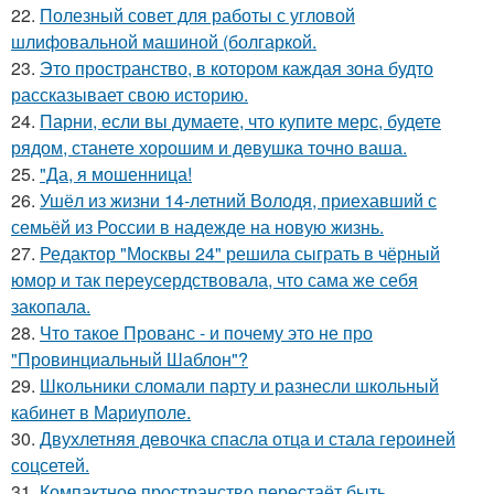
22.
Полезный совет для работы с угловой
шлифовальной машиной (болгаркой.
23.
Это пространство, в котором каждая зона будто
рассказывает свою историю.
24.
Парни, если вы думаете, что купите мерс, будете
рядом, станете хорошим и девушка точно ваша.
25.
"Да, я мошенница!
26.
Ушёл из жизни 14-летний Володя, приехавший с
семьёй из России в надежде на новую жизнь.
27.
Редактор "Москвы 24" решила сыграть в чёрный
юмор и так переусердствовала, что сама же себя
закопала.
28.
Что такое Прованс - и почему это не про
"Провинциальный Шаблон"?
29.
Школьники сломали парту и разнесли школьный
кабинет в Мариуполе.
30.
Двухлетняя девочка спасла отца и стала героиней
соцсетей.
31.
Компактное пространство перестаёт быть