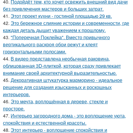
40.
Подойдёт тем, кто хочет освежить внешний вид дачи
без привлечения мастеров и больших затрат.
41.
Этот проект кухни - гостиной площадью 29 кв.
42.
Это бережное слияние истории и современности, где
каждая деталь дышит уважением к прошлому.
43.
"Поперечная Поклейка". Вместо привычного
вертикального раскроя обои режут и клеят
горизонтальными полосами.
44.
В видео представлена необычная раковина,
облицованная 3D-плиткой, которая сразу привлекает
внимание своей архитектурной выразительностью.
45.
Декоративная штукатурка марморино - идеальное
решение для создания изысканных и роскошных
интерьеров.
46.
Это мечта, воплощённая в дереве, стекле и
просторе.
47.
Интерьер загородного дома - это воплощение уюта,
спокойствия и естественной красоты.
48.
Этот интерьер - воплощение спокойствия и