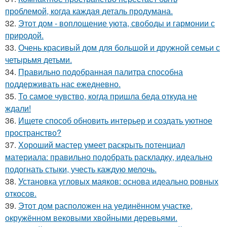
проблемой, когда каждая деталь продумана.
32.
Этот дом - воплощение уюта, свободы и гармонии с
природой.
33.
Очень красивый дом для большой и дружной семьи с
четырьмя детьми.
34.
Правильно подобранная палитра способна
поддерживать нас ежедневно.
35.
То самое чувство, когда пришла беда откуда не
ждали!
36.
Ищете способ обновить интерьер и создать уютное
пространство?
37.
Хороший мастер умеет раскрыть потенциал
материала: правильно подобрать раскладку, идеально
подогнать стыки, учесть каждую мелочь.
38.
Установка угловых маяков: основа идеально ровных
откосов.
39.
Этот дом расположен на уединённом участке,
окружённом вековыми хвойными деревьями.