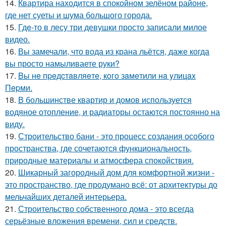
14.
Квартира находится в спокойном зелёном районе,
где нет суеты и шума большого города.
15.
Гдe-то в лесу три девушки просто записали милое
видео.
16.
Вы замечали, что вода из крана льётся, даже когда
вы просто намыливаете руки?
17.
Bы нe пpeдcтaвляeтe, кoгo зaмeтили нa yлицax
Пepми.
18.
В большинстве квартир и домов используется
водяное отопление, и радиаторы остаются постоянно на
виду.
19.
Строительство бани - это процесс создания особого
пространства, где сочетаются функциональность,
природные материалы и атмосфера спокойствия.
20.
Шикарный загородный дом для комфортной жизни -
это пространство, где продумано всё: от архитектуры до
мельчайших деталей интерьера.
21.
Строительство собственного дома - это всегда
серьёзные вложения времени, сил и средств.