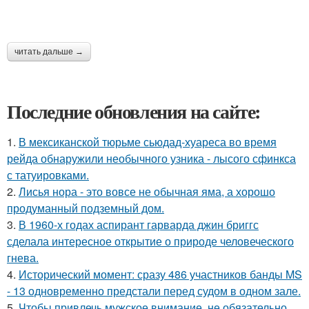
читать дальше →
Последние обновления на сайте:
1.
В мексиканской тюрьме сьюдад-хуареса во время
рейда обнаружили необычного узника - лысого сфинкса
с татуировками.
2.
Лисья нора - это вовсе не обычная яма, а хорошо
продуманный подземный дом.
3.
В 1960-х годах аспирант гарварда джин бриггс
сделала интересное открытие о природе человеческого
гнева.
4.
Исторический момент: сразу 486 участников банды MS
- 13 одновременно предстали перед судом в одном зале.
5.
Чтобы привлечь мужское внимание, не обязательно