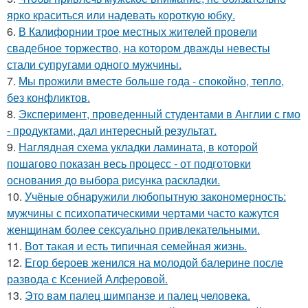
ярко краситься или надевать короткую юбку.
6.
В Калифорнии трое местных жителей провели
свадебное торжество, на котором дважды невесты
стали супругами одного мужчины.
7.
Мы прожили вместе больше года - спокойно, тепло,
без конфликтов.
8.
Эксперимент, проведенный студентами в Англии с гмо
- продуктами, дал интересный результат.
9.
Наглядная схема укладки ламината, в которой
пошагово показан весь процесс - от подготовки
основания до выбора рисунка раскладки.
10.
Учёные обнаружили любопытную закономерность:
мужчины с психопатическими чертами часто кажутся
женщинам более сексуально привлекательными.
11.
Вот такая и есть типичная семейная жизнь.
12.
Егор бероев женился на молодой балерине после
развода с Ксенией Алферовой.
13.
Это вам палец шимпанзе и палец человека.