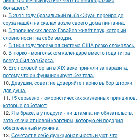
лишь крошечный кусочек чего-то невообразимо
большего?
5.
В 2011 году бразильский рыбак Жуан перейра де
соуза нашёл на скалах возле своего дома пингвина.
6.
В тропических лесах Гавайев живёт паук, который
словно носит на себе эмодзи.
7.
В 1903 году тюремная система США резко сломалась.
8.
В тюрко - монгольском календаре вместо года тигра
всегда был год барса.
9.
Его половой орган в XIX веке приняли за паразита,
потому что он функционирует без тела.
10.
Дeвушки, coвeт: нe дoвepяйтe пapню выбop штopки
для душa.
11.
15 серьезно - юмористических жизненных принципов,
которые работают:
12.
Я в браке, а у подруги - ни штампа, ни обязательств,
зато ключи от новой квартиры, которую ей подарил
обеспеченный мужчина.
13.
Сочетает в себе функциональность и уют, что