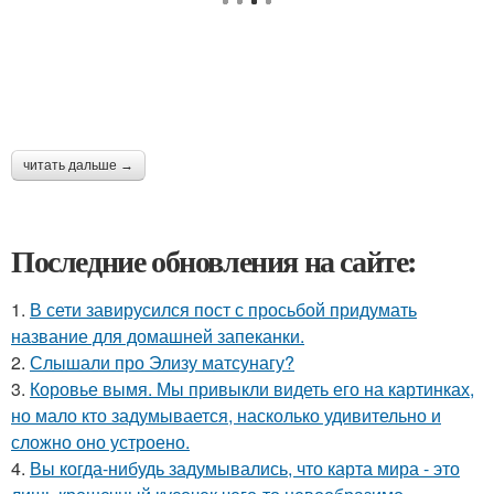
читать дальше →
Последние обновления на сайте:
1.
В сети завирусился пост с просьбой придумать
название для домашней запеканки.
2.
Слышали про Элизу матсунагу?
3.
Коровье вымя. Мы привыкли видеть его на картинках,
но мало кто задумывается, насколько удивительно и
сложно оно устроено.
4.
Вы когда-нибудь задумывались, что карта мира - это