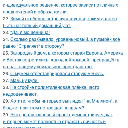
индивидуальное решение, которое зависит от личных
предпочтений и образа жизни.
22.
Зимой особенно остро чувствуется, каким должен
быть настоящий домашний уют.
23.
"Да, я мошенница!
24.
Сколько раз бывало: уровень новый, а пузырёк всё
равно "Стреляет" в сторону?
25.
Загородный дом, в котором старая Европа, Америка
и Восток встретились под одной крышей, превращён в
по-настоящему уникальное пространство.
26.
С мужем отреставрировали старую мебель.
27.
Мам, ну купи.
28.
На стройке полиэтиленовая плёнка часто
недооценивают.
29.
Хотите, чтобы интерьер выглядел "на Миллион", а
бюджет при этом не трещал по швам?
30.
Этот реализованный проект демонстрирует, как
интерьер может полностью отражать личность и