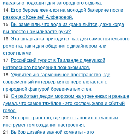
идеально подходит для загородного отдыха.
14.
Егор бероев женился на молодой балерине после
развода с Ксенией Алферовой.
15.
Вы замечали, что вода из крана льётся, даже когда
вы просто намыливаете руки?
16.
Эта шпаргалка пригодится как для самостоятельного
ремонта, так и для общения с дизайнером или
строителями.
17.
Российский турист в Таиланде с девушкой
интересного поведения познакомился.
18.
Удивительно гармоничное пространство, где
современный интерьер мягко переплетается с
природной фактурой бревенчатых стен.
19.
Он работает дедом морозом на утренниках и раньше
думал, что самое тяжёлое - это костюм, жара и сбитый
голос.
20.
Это пространство, где цвет становится главным
инструментом создания настроения.
21.
Выбор дизайна ванной комнаты - это