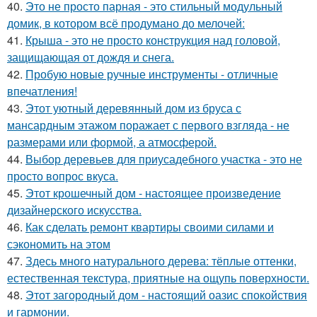
40.
Это не просто парная - это стильный модульный
домик, в котором всё продумано до мелочей:
41.
Крыша - это не просто конструкция над головой,
защищающая от дождя и снега.
42.
Пробую новые ручные инструменты - отличные
впечатления!
43.
Этот уютный деревянный дом из бруса с
мансардным этажом поражает с первого взгляда - не
размерами или формой, а атмосферой.
44.
Выбор деревьев для приусадебного участка - это не
просто вопрос вкуса.
45.
Этот крошечный дом - настоящее произведение
дизайнерского искусства.
46.
Как сделать ремонт квартиры своими силами и
сэкономить на этом
47.
Здесь много натурального дерева: тёплые оттенки,
естественная текстура, приятные на ощупь поверхности.
48.
Этот загородный дом - настоящий оазис спокойствия
и гармонии.