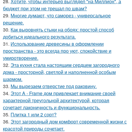
28.
Хотите, чтобы интерьер выглядел "на Миллион", а
бюджет при этом не трещал по швам?
29.
Многие думают, что саморез - универсальное
решение.
30.
Как выровнять стыки на обоях: простой способ
добиться идеального результата.
31.
Использование древесины в оформлении
пространства - это всегда про уют, спокойствие и
умиротворение.
32.
Эта кухня стала настоящим сердцем загородного
дома - просторной, светлой и наполненной особым
шармом.
33.
Мы вырезаем отверстие под раковину.
34.
Этот A - Frame дом привлекает внимание своей
характерной треугольной архитектурой, которая
сочетает лаконичность и функциональность.
35.
Плитка 1 или 2 сорт?
36.
Этот загородный дом комфорт современной жизни с
красотой природы сочетает.