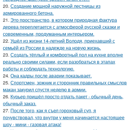
20.
Создание мощной наружной лестницы из
армированного бетона.
21.
Это пространство, в котором природная фактура
дерева переплетается с атмосферой русской сказки и
современным, продуманным интерьером.
22.
Ушёл из жизни 14-летний Володя, приехавший с
семьёй из России в надежде на новую жизнь.
23.
Создать тёплый и комфортный пол на кухне вполне
реально своими силами, если разобраться в этапах
работы и соблюдать технологию.
24.
Она кадры после аварии показывает.
25.
Спортсмен, зожник и сторонник правильных смыслов
макан закурил спустя неделю в армии.
26.
Курьер пришёл просто отдать пакет - обычный день,
обычный заказ.
27.
После того, как я съел гороховый суп, я
почувствовал, что внутри у меня начинается настоящее
шоу - мини - газовая атака!