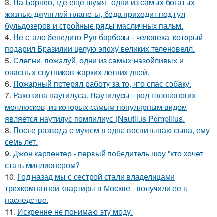
3.
На Борнео, где ещё шумят одни из самых богатых
жизнью джунглей планеты, беда приходит под гул
бульдозеров и стройные ряды масличных пальм.
4.
Не стало бенедито Руя барбозы - человека, который
подарил Бразилии целую эпоху великих теленовелл.
5.
Слепни, пожалуй, одни из самых назойливых и
опасных спутников жарких летних дней.
6.
Пожарный потерял работу за то, что спас собаку.
7.
Раковина наутилуса. Наутилусы - род головоногих
моллюсков, из которых самым популярным видом
является наутилус помпилиус (Nautilus Pompilius.
8.
После развода с мужем я одна воспитываю сына, ему
семь лет.
9.
Джон карпентер - первый победитель шоу "кто хочет
стать миллионером?
10.
Год назад мы с сестрой стали владелицами
трёхкомнатной квартиры в Москве - получили её в
наследство.
11.
Искренне не понимаю эту моду.