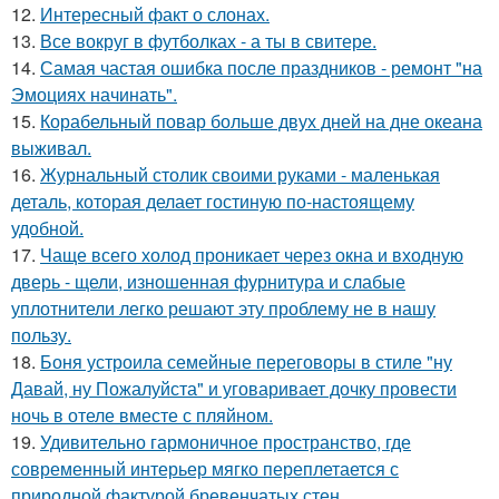
12.
Интересный факт о слонах.
13.
Все вокруг в футболках - а ты в свитере.
14.
Самая частая ошибка после праздников - ремонт "на
Эмоциях начинать".
15.
Корабельный повар больше двух дней на дне океана
выживал.
16.
Журнальный столик своими руками - маленькая
деталь, которая делает гостиную по-настоящему
удобной.
17.
Чаще всего холод проникает через окна и входную
дверь - щели, изношенная фурнитура и слабые
уплотнители легко решают эту проблему не в нашу
пользу.
18.
Боня устроила семейные переговоры в стиле "ну
Давай, ну Пожалуйста" и уговаривает дочку провести
ночь в отеле вместе с пляйном.
19.
Удивительно гармоничное пространство, где
современный интерьер мягко переплетается с
природной фактурой бревенчатых стен.