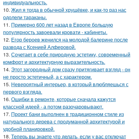
индивидуальность.
10.
Жил я тогда в обычной хрущёвке, и как-то раз нас
одолели тараканы.
11.
Примерно 600 лет назад в Европе большую
популярность завоевали кровати - кабинеты.
12.
Егор бероев женился на молодой балерине после
развода с Ксенией Алферовой.
13.
Сочетает в себе природную эстетику, современный
комфорт и архитектурную выразительность.
14.
Этот загородный дом сразу притягивает взгляд - он
не просто эстетичный, а с характером.
15.
Невероятный интерьер, в который влюбляешься с
первого взгляда.
16.
Ошибки в ремонте, которые сначала кажутся
классной идеей - а потом разочаровывают.
17.
Проект бани выполнен в традиционном стиле из
натурального дерева с продуманной архитектурой и
удобной планировкой.
18.
Теперь вы знаете что делать, если у вас отключат