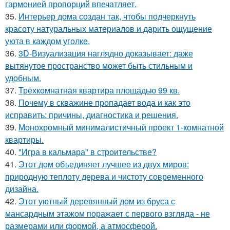
гармонией пропорций впечатляет.
35.
Интерьер дома создан так, чтобы подчеркнуть
красоту натуральных материалов и дарить ощущение
уюта в каждом уголке.
36.
3D-Визуализация наглядно доказывает: даже
вытянутое пространство может быть стильным и
удобным.
37.
Трёхкомнатная квартира площадью 99 кв.
38.
Почему в скважине пропадает вода и как это
исправить: причины, диагностика и решения.
39.
Монохромный минималистичный проект 1-комнатной
квартиры.
40.
"Игра в кальмара" в строительстве?
41.
Этот дом объединяет лучшее из двух миров:
природную теплоту дерева и чистоту современного
дизайна.
42.
Этот уютный деревянный дом из бруса с
мансардным этажом поражает с первого взгляда - не
размерами или формой, а атмосферой.