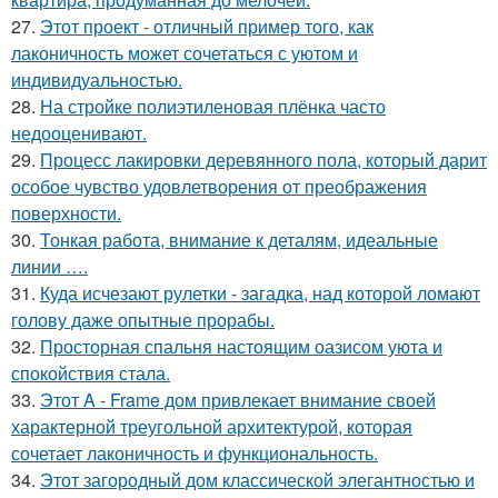
27.
Этот проект - отличный пример того, как
лаконичность может сочетаться с уютом и
индивидуальностью.
28.
На стройке полиэтиленовая плёнка часто
недооценивают.
29.
Процесс лакировки деревянного пола, который дарит
особое чувство удовлетворения от преображения
поверхности.
30.
Тонкая работа, внимание к деталям, идеальные
линии ….
31.
Куда исчезают рулетки - загадка, над которой ломают
голову даже опытные прорабы.
32.
Просторная спальня настоящим оазисом уюта и
спокойствия стала.
33.
Этот A - Frame дом привлекает внимание своей
характерной треугольной архитектурой, которая
сочетает лаконичность и функциональность.
34.
Этот загородный дом классической элегантностью и