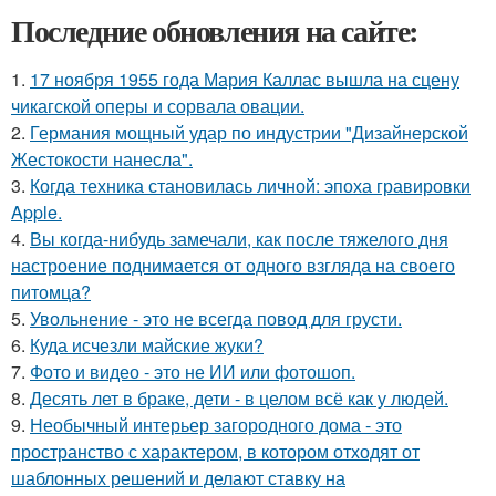
Последние обновления на сайте:
1.
17 ноября 1955 года Мария Каллас вышла на сцену
чикагской оперы и сорвала овации.
2.
Германия мощный удар по индустрии "Дизайнерской
Жестокости нанесла".
3.
Когда техника становилась личной: эпоха гравировки
Apple.
4.
Вы когда-нибудь замечали, как после тяжелого дня
настроение поднимается от одного взгляда на своего
питомца?
5.
Увольнение - это не всегда повод для грусти.
6.
Куда исчезли майские жуки?
7.
Фото и видео - это не ИИ или фотошоп.
8.
Десять лет в браке, дети - в целом всё как у людей.
9.
Необычный интерьер загородного дома - это
пространство с характером, в котором отходят от
шаблонных решений и делают ставку на