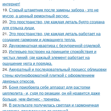
интернет!
19.
Старый штакетник после замены забора - это не
мусор, а ценный ремонтный ресурс.
20.
Это пространство, где каждая деталь будто создана
для отдыха души.
21.
Это пространство, где каждая деталь работает на
создание гармонии и домашнего тепла.
22.
Двухкомнатная квартира с безупречной отделкой.
23.
Интерьер построен на принципе спокойствия и
чистых линий, где каждый элемент работает на
ощущение уюта и порядка.
24.
Аккуратный и последовательный процесс облицовки
стены крупноформатной плиткой с оформлением
дверных откосов.
25.
Боня приобрела себе аппарат для растопки
целлюлита - и, судя по реакции, он ей нравится даже
больше, чем фитнес - тренеры.
26.
В результате получилась светлая и гармоничная
квартира, продуманная до мелочей.