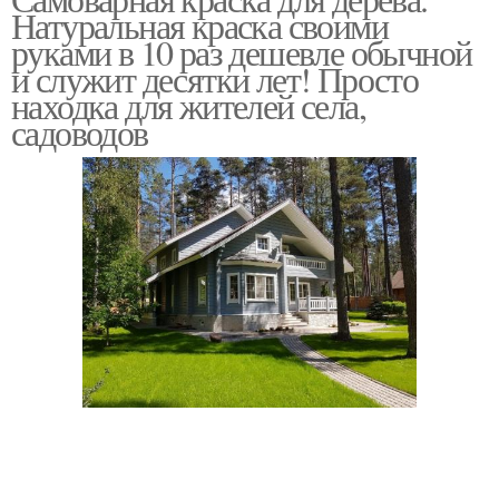
Краски на доме
Финская краска
Натуральная краска своими
руками в 10 раз дешевле обычной
и служит десятки лет! Просто
находка для жителей села,
садоводов
Латексная краска
Акриловая краска