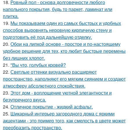
18.
Ровный пол - основа долговечности любого
напольного покрытия, будь то паркет, ламинат или
плитка.
19.
Мы показываем один из самых быстрых и удобных
способов выровнять неровную кирпичную стену и
подготовить её под дальнейшую отделку.
20.
Обои на липкой основе - простое и по-настоящему
удобное решение для тех, кто любит быстрые перемены
без лишних хлопот.
21.
"Вы что, голубых кровей?
22.
Светлые оттенки визуально расширяют
пространство, наполняют его мягким сиянием и создают
атмосферу абсолютного спокойствия.
23.
Этот дом - воплощение уютной элегантности и
безупречного вкуса.
24.
Отличное покрытие - жидкий асфальт.
25.
Шикарный интерьер загородного дома с яркими
акцентами - это пример того, как смелость в цвете может
преобразить пространство.