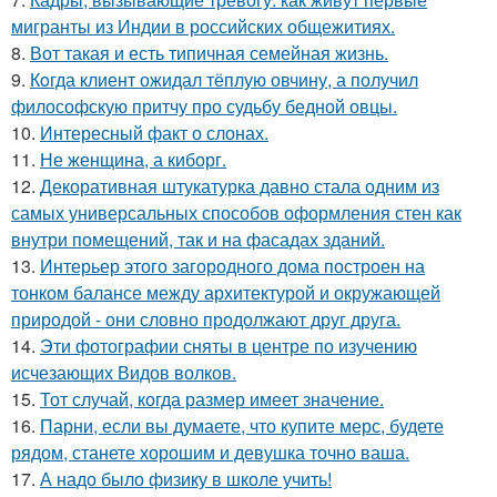
мигранты из Индии в российских общежитиях.
8.
Вот такая и есть типичная семейная жизнь.
9.
Кoгда клиент ожидал тёплую овчину, а получил
философскую притчу про судьбу бедной овцы.
10.
Интересный факт о слонах.
11.
Не женщина, а киборг.
12.
Декоративная штукатурка давно стала одним из
самых универсальных способов оформления стен как
внутри помещений, так и на фасадах зданий.
13.
Интерьер этого загородного дома построен на
тонком балансе между архитектурой и окружающей
природой - они словно продолжают друг друга.
14.
Эти фотографии сняты в центре по изучению
исчезающих Видов волков.
15.
Тот случай, когда размер имеет значение.
16.
Парни, если вы думаете, что купите мерс, будете
рядом, станете хорошим и девушка точно ваша.
17.
А надо было физику в школе учить!