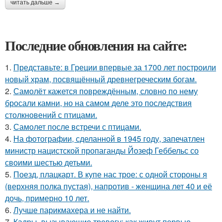
читать дальше →
Последние обновления на сайте:
1.
Представьте: в Греции впервые за 1700 лет построили
новый храм, посвящённый древнегреческим богам.
2.
Самолёт кажется повреждённым, словно по нему
бросали камни, но на самом деле это последствия
столкновений с птицами.
3.
Самолет после встречи с птицами.
4.
На фотографии, сделанной в 1945 году, запечатлен
министр нацистской пропаганды Йозеф Геббельс со
своими шестью детьми.
5.
Поезд, плацкарт. В купе нас трое: с одной стороны я
(верхняя полка пустая), напротив - женщина лет 40 и её
дочь, примерно 10 лет.
6.
Лучше парикмахера и не найти.
7.
Кадры, вызывающие тревогу: как живут первые