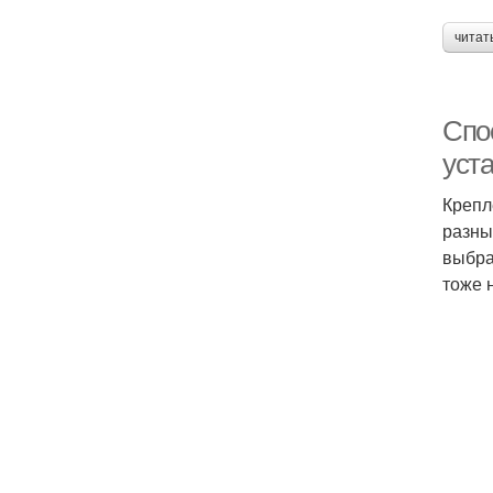
читат
Спо
уст
Крепл
разны
выбра
тоже 