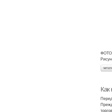
ФОТО:
Рисун
читат
Как
Перед
Прежд
торго