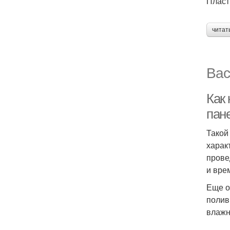
Пласт
читат
Вас
Как
пан
Такой
харак
прове
и вре
Еще о
полив
влажн