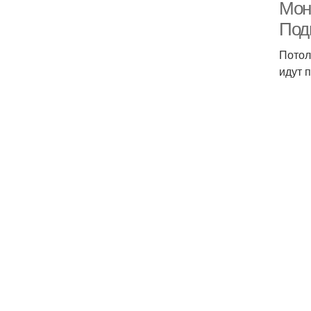
Мон
Под
Потол
идут 