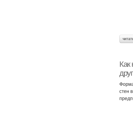
читат
Как 
дру
Форма
стен 
предп