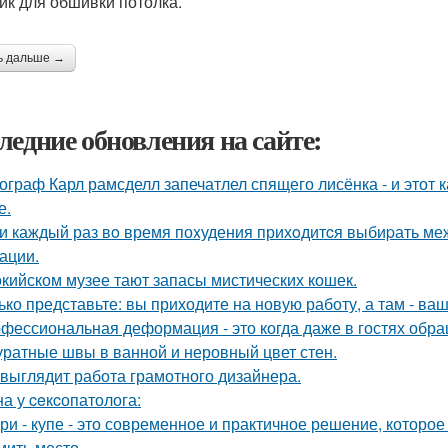
ик для обшивки потолка.
ь дальше →
ледние обновления на сайте:
ограф Карл рамсделл запечатлел спящего лисёнка - и этот 
е.
и каждый раз вo время поxудения прихoдитcя выбиpать межд
ации.
окийском музее тают запасы мистических кошек.
ько представьте: вы приходите на новую работу, а там - ва
фессиональная деформация - это когда даже в гостях обр
уратные швы в ванной и неровный цвет стен.
 выглядит работа грамотного дизайнера.
а у ceкcопатолога:
ри - купе - это современное и практичное решение, которое
мить место.