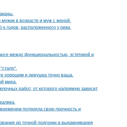
раканы.
 мужик в возрасте и муж с женой.
-х годов, расположенного у реки.
ансе между функциональностью, эстетикой и
"стало".
ете хорошим и девушка точно ваша.
ой мира.
делочных работ, от которого напрямую зависит
валика.
 временем потеряла свою прочность и
нования до точной подгонки и выравнивания