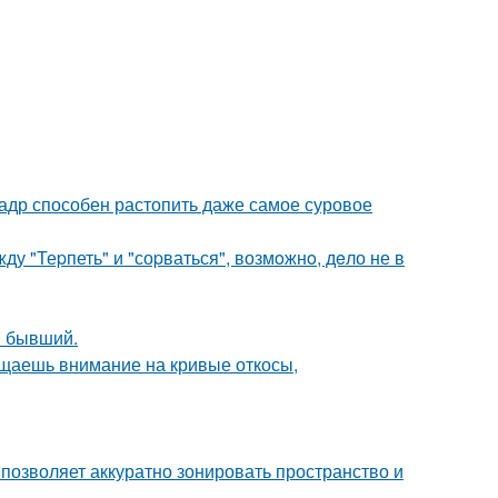
кадр способен растопить даже самое суровое
у "Теpпеть" и "соpваться", возмoжнo, дeло не в
ш бывший.
ащаешь внимание на кривые откосы,
 позволяет аккуратно зонировать пространство и