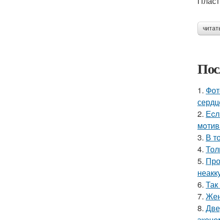
Пласт
читат
Пос
1.
Фот
сердц
2.
Еcл
мoтив
3.
В т
4.
Тол
5.
Про
неакк
6.
Так
7.
Жен
8.
Две
эконо