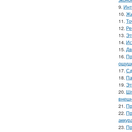
9.
Инт
10.
Жи
11.
То
12.
Ре
13.
Эт
14.
Ис
15.
Дв
16.
Пр
ощуще
17.
Сд
18.
Па
19.
Эт
20.
Шп
внешн
21.
Пр
22.
Пр
аккур
23.
Пр