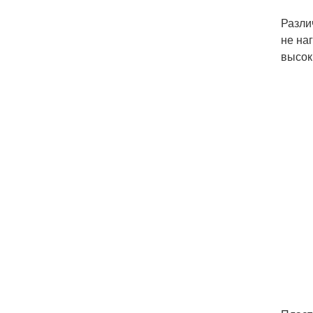
Разли
не на
высок