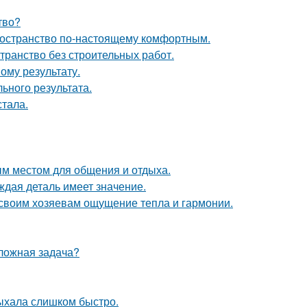
тво?
пространство по-настоящему комфортным.
странство без строительных работ.
ому результату.
ьного результата.
тала.
м местом для общения и отдыха.
ждая деталь имеет значение.
 своим хозяевам ощущение тепла и гармонии.
сложная задача?
сыхала слишком быстро.