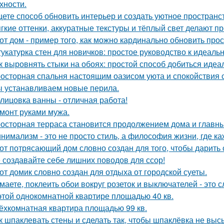
хности.
ете способ обновить интерьер и создать уютное пространс
гкие оттенки, аккуратные текстуры и тёплый свет делают 
от дом - пример того, как можно кардинально обновить про
укатурка стен для новичков: простое руководство к идеальн
к выровнять стыки на обоях: простой способ добиться идеал
осторная спальня настоящим оазисом уюта и спокойствия с
 устанавливаем новые перила.
лицовка ванны - отличная работа!
монт руками мужа.
осторная терраса становится продолжением дома и главны
нимализм - это не просто стиль, а философия жизни, где ка
от потрясающий дом словно создан для того, чтобы дарить
 создавайте себе лишних поводов для ссор!
от домик словно создан для отдыха от городской суеты.
маете, поклеить обои вокруг розеток и выключателей - это 
этой однокомнатной квартире площадью 40 кв.
ёхкомнатная квартира площадью 99 кв.
к шпаклевать стены и сделать так, чтобы шпаклёвка не вы