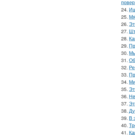
повер
24.
Ищ
25.
Мя
26.
Эт
27.
Шт
28.
Ка
29.
Пр
30.
Мы
31.
Об
32.
Ре
33.
Пр
34.
Ми
35.
Эт
36.
Не
37.
Эт
38.
Ду
39.
В 
40.
Тр
41.
Ка