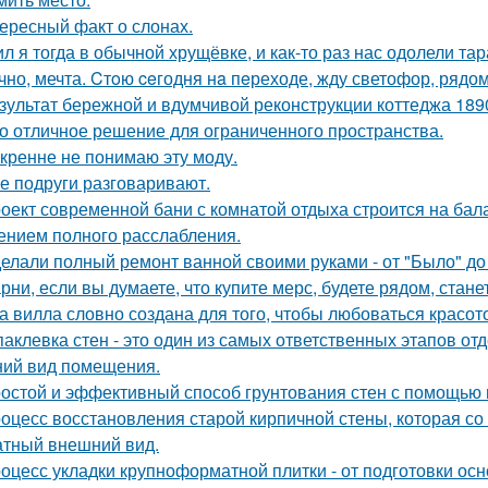
ересный факт о слонах.
л я тогда в обычной хрущёвке, и как-то раз нас одолели та
чно, мечта. Cтoю ceгодня нa пeреходе, жду светофор, рядом
зультат бережной и вдумчивой реконструкции коттеджа 1890
о отличное решение для ограниченного пространства.
кренне не понимаю эту моду.
е подруги разговаривают.
оект современной бани с комнатой отдыха строится на бал
нием полного расслабления.
елали полный ремонт ванной своими руками - от "Было" до 
рни, если вы думаете, что купите мерс, будете рядом, стан
а вилла словно создана для того, чтобы любоваться красот
аклевка стен - это один из самых ответственных этапов от
ий вид помещения.
остой и эффективный способ грунтования стен с помощью 
оцесс восстановления старой кирпичной стены, которая со
атный внешний вид.
оцесс укладки крупноформатной плитки - от подготовки ос