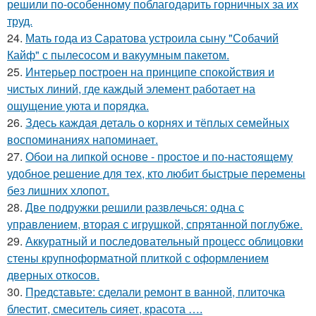
решили по-особенному поблагодарить горничных за их
труд.
24.
Мать года из Саратова устроила сыну "Собачий
Кайф" с пылесосом и вакуумным пакетом.
25.
Интерьер построен на принципе спокойствия и
чистых линий, где каждый элемент работает на
ощущение уюта и порядка.
26.
Здесь каждая деталь о корнях и тёплых семейных
воспоминаниях напоминает.
27.
Обои на липкой основе - простое и по-настоящему
удобное решение для тех, кто любит быстрые перемены
без лишних хлопот.
28.
Две подружки решили развлечься: одна с
управлением, вторая с игрушкой, спрятанной поглубже.
29.
Аккуратный и последовательный процесс облицовки
стены крупноформатной плиткой с оформлением
дверных откосов.
30.
Представьте: сделали ремонт в ванной, плиточка
блестит, смеситель сияет, красота ….