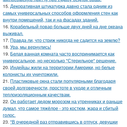
15.
Декоративная штукатурка давно стала одним из
самых универсальных способов оформления стен как
внутри помещений, так и на фасадах зданий.
16.
Корабельный повар больше двух дней на дне океана
выживал.
17.
Правда ли, что стриж никогда не садится на землю?
18.
Ура, мы вернулись!
19.
Белая ванная комната часто воспринимается как
универсальное, но несколько "Стерильное" решение.
20.
Индейцы жили на территории Америки, но белые
колонисты их уничтожили.
21.
Пластиковые окна стали популярными благодаря
своей долговечности, простоте в уходе и отличным
теплоизоляционным качествам.
22.
Он работает дедом морозом на утренниках и раньше
думал, что самое тяжёлое - это костюм, жара и сбитый
голос.
23.
"В очередной раз отправившись в отпуск, девушки