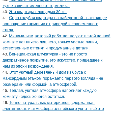
кухне зависят именно от герметика.
40.
Эта квартира площадью 30 кв.
41.
Серо-голубая квартира на набережной - настоящее
воплощение гармонии с природой и современного
стиля.
42.
Минимализм, который работает на уют: в этой ванной
комнате нет ничего лишнего, только чистые линии,
естественные оттенки и продуманные детали.
43.
Венецианская штукатурка - это не просто
декоративное покрытие, это искусство, пришедшее к
нам из эпохи возрождения.
44.
Этот уютный деревянный дом из бруса с
мансардным этажом поражает с первого взгляда - не
размерами или формой, а атмосферой.
45.
Тёплая, уютная атмосфера наполняет каждую
комнату - здесь хочется остаться.
46.
Тепло натуральных материалов, сдержанная
элегантность и атмосфера альпийского уюта - всё это