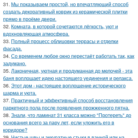
31.
Мы показываем простой, но впечатляющий способ
создать декоративный коврик из керамической плитки
прямо в проёме двери.
32.
Комната, в которой сочетаются лёгкость, уют и
вдохновляющая атмосфера.
33.
Полный процесс облицовки террасы и отделки
фасада.
34.
Со временем любое окно перестаёт работать так, как
задумано.
35.
Лаконичная, уютная и продуманная до мелочей - эта
баня воплощает идею настоящего уединения и релакса.
36.
Этот дом - настоящее воплощение исторического
шарма и уюта.
37.
Практичный и эффективный способ восстановления
паркетного пола после появления прожженного пятна.
38.
Знали, что ламинат 31 класса можно "Протереть" до
основания всего за пару лет, если уложить его в
коридоре?
39.
Чистые швы и аккуратные стыки в ванной или на