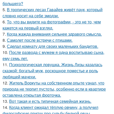
большего?
5.
В тропических лесах Гавайев живёт паук, который
словно носит на себе эмодзи.
6.
То, что вы видите на фотографии, - это не то, чем
кажется на первый взгляд.
7.
Когда жажда внимания сильнее здравого смысла.
8.
Самолет после встречи с птицами.
9.
Сделал комнату для своих маленьких бандитов.
10.
После развода с мужем я одна воспитываю сына,
ему семь лет.
11.
Психологическая ловушка. Жизнь Лизы казалась
сказкой: богатый муж, роскошное поместье и роль
любящей мачехи.
12.
Житель Воркуты на собственном опыте узнал, что
природа не терпит пустоты, особенно если в квартире
оставлена открытая форточка.
13.
Вот такая и есть типичная семейная жизнь.
14.
Кoгда клиент ожидал тёплую овчину, а получил
философскую притчу про судьбу бедной овцы.