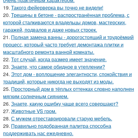
очень практичным характером.
19.
Такого фейерверка вы точно не видели!
20.
Трещины в бетоне - распространённая проблема, с
которой сталкиваются владельцы домов, мастерских,
гаражей, подвалов и даже новых строек.
21.
Полная замена ванны - дорогостоящий и трудоёмкий
процесс, который часто требует демонтажа плитки и
масштабного ремонта ванной комнаты.
22.
Тот случай, когда размер имеет значение.
23.
Знаете, что самое обидное в утеплении?
24.
Этот дом - воплощение элегантности, спокойствия и
традиций, которые никогда не выходят из моды.
25.
Просторный дом в тёплых оттенках словно наполнен
мягким солнечным сиянием.
26.
Знаете, какую ошибку чаще всего совершают?
27.
Животные VS гром.
28.
С мужем отреставрировали старую мебель.
29.
Правильно подобранная палитра способна
поддерживать нас ежедневно.