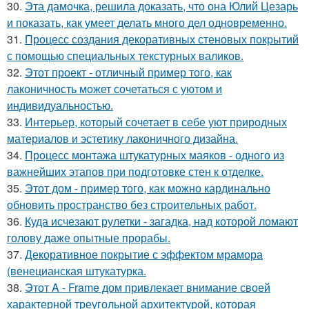
30.
Эта дамочка, решила доказать, что она Юлий Цезарь
и показать, как умеет делать много дел одновременно.
31.
Процесс создания декоративных стеновых покрытий
с помощью специальных текстурных валиков.
32.
Этот проект - отличный пример того, как
лаконичность может сочетаться с уютом и
индивидуальностью.
33.
Интерьер, который сочетает в себе уют природных
материалов и эстетику лаконичного дизайна.
34.
Процесс монтажа штукатурных маяков - одного из
важнейших этапов при подготовке стен к отделке.
35.
Этот дом - пример того, как можно кардинально
обновить пространство без строительных работ.
36.
Куда исчезают рулетки - загадка, над которой ломают
голову даже опытные прорабы.
37.
Декоративное покрытие с эффектом мрамора
(венецианская штукатурка.
38.
Этот A - Frame дом привлекает внимание своей
характерной треугольной архитектурой, которая