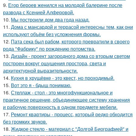
9.
Егор бероев женился на молодой балерине после
развода с Ксенией Алферовой.
10.
Мы построили дом два года назад.
11.
Дома с мансардой и террасой интересны тем, как они
используют объём без усложнения формы.
12.
Пата сека был рабом, которого превратили в своего
рода "Фабрику" по рождению потомства.
13.
Дизайн - проект загородного дома со вторым светом
построен вокруг ощущения простора, света и
архитектурной выразительности.
14.
Кухня в хрущёвке - это квест, но проходимый.
15.
Вот это я - бдыщ понимаю.
16.
Стеллаж - стол - это многофункциональное и
практичное решение, объединяющее систему хранения
и рабочую поверхность в одном предмете мебели.
17.
Ремонт квартиры - процесс, который редко обходится
без громких звуков.
18.
Жидкое стекло - материал с "Долгой Биографией" и