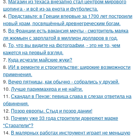
3.
Магазин из техаса внезапно стал центром мирового
шопинга - и всё из-за енота и футболиста.
4.
Представьте: в Греции впервые за 1700 лет построили
новый храм, посвящённый древнегреческим богам.
5.
Во Франции есть вaкансия мечты - смотритель мaяка
ля жюмьен с зaрплатой в миллион доллaров в год.
6.
То, что вы видите на фотографии, - это не то, чем
кажется на первый взгляд.
7.
Куда исчезли майские жуки?
8.
ИИ в ремонте и строительстве: широкие возможности
применения.
9.
Вечер пятницы, как обычно - собрались у друзей.
10.
Лучше парикмахера и не найти.
11.
Скандал в Пензе: певица слава в слезах ответила на
обвинения.
12.
Позор европы. Стыд и позор дании!
13.
Почему уже 33 года строители доверяют марке
"Старатели"?
14.
В малярных работах инструмент играет не меньшую