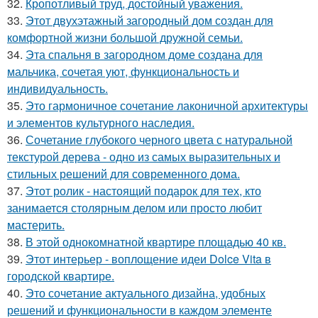
32.
Кропотливый труд, достойный уважения.
33.
Этот двухэтажный загородный дом создан для
комфортной жизни большой дружной семьи.
34.
Эта спальня в загородном доме создана для
мальчика, сочетая уют, функциональность и
индивидуальность.
35.
Это гармоничное сочетание лаконичной архитектуры
и элементов культурного наследия.
36.
Сочетание глубокого черного цвета с натуральной
текстурой дерева - одно из самых выразительных и
стильных решений для современного дома.
37.
Этот ролик - настоящий подарок для тех, кто
занимается столярным делом или просто любит
мастерить.
38.
В этой однокомнатной квартире площадью 40 кв.
39.
Этот интерьер - воплощение идеи Dolce Vita в
городской квартире.
40.
Это сочетание актуального дизайна, удобных
решений и функциональности в каждом элементе