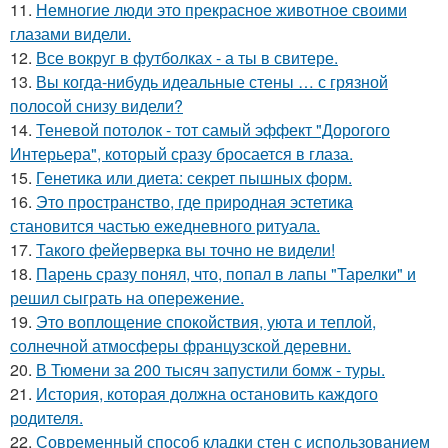
11.
Немногие люди это прекрасное животное своими
глазами видели.
12.
Все вокруг в футболках - а ты в свитере.
13.
Вы когда-нибудь идеальные стены … с грязной
полосой снизу видели?
14.
Теневой потолок - тот самый эффект "Дорогого
Интерьера", который сразу бросается в глаза.
15.
Генетика или диета: секрет пышных форм.
16.
Это пространство, где природная эстетика
становится частью ежедневного ритуала.
17.
Такого фейерверка вы точно не видели!
18.
Парень сразу понял, что, попал в лапы "Тарелки" и
решил сыграть на опережение.
19.
Это воплощение спокойствия, уюта и теплой,
солнечной атмосферы французской деревни.
20.
В Тюмени за 200 тысяч запустили бомж - туры.
21.
История, которая должна остановить каждого
родителя.
22.
Современный способ кладки стен с использованием