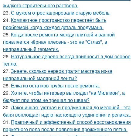
жидкого строительного раствора.
23.
С мужем отреставрировали старую мебель.
24.
Компактное пространство перестаёт быть
проблемой, когда каждая деталь продумана.
25.
Когда после ремонта между плиткой и ванной
появляется чёрная плесень - это не "Сглаз", а
неправильный герметик.
26.
Натуральное дерево всегда привносит в дом особое
тепло.
27.
Знаете, сколько нервов тратят мастера из-за
неправильной малярной ленты?
28.
Ёлка из остатков трубы после ремонта.
29.
Хотите, чтобы интерьер выглядел "на Миллион", а
бюджет при этом не трещал по швам?
30.
Лаконичная, уютная и продуманная до мелочей - эта
баня воплощает идею настоящего уединения и релакса.
31.
Практичный и эффективный способ восстановления
паркетного пола после появления прожженного пятна.