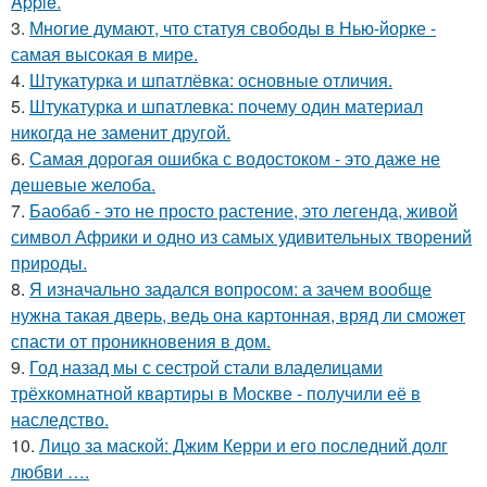
Apple.
3.
Многие думают, что статуя свободы в Нью-йорке -
самая высокая в мире.
4.
Штукатурка и шпатлёвка: основные отличия.
5.
Штукатурка и шпатлевка: почему один материал
никогда не заменит другой.
6.
Самая дорогая ошибка с водостоком - это даже не
дешевые желоба.
7.
Баобаб - это не просто растение, это легенда, живой
символ Африки и одно из самых удивительных творений
природы.
8.
Я изначально задался вопросом: а зачем вообще
нужна такая дверь, ведь она картонная, вряд ли сможет
спасти от проникновения в дом.
9.
Год назад мы с сестрой стали владелицами
трёхкомнатной квартиры в Москве - получили её в
наследство.
10.
Лицо за маской: Джим Керри и его последний долг
любви ….