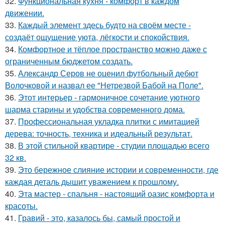
32.
Функциональная кухня - комфорт в каждом
движении.
33.
Каждый элемент здесь будто на своём месте -
создаёт ощущение уюта, лёгкости и спокойствия.
34.
Комфортное и тёплое пространство можно даже с
ограниченным бюджетом создать.
35.
Александр Серов не оценил футбольный дебют
Волочковой и назвал ее "Нетрезвой Бабой на Поле".
36.
Этот интерьер - гармоничное сочетание уютного
шарма старины и удобства современного дома.
37.
Профессиональная укладка плитки с имитацией
дерева: точность, техника и идеальный результат.
38.
В этой стильной квартире - студии площадью всего
32 кв.
39.
Это бережное слияние истории и современности, где
каждая деталь дышит уважением к прошлому.
40.
Эта мастер - спальня - настоящий оазис комфорта и
красоты.
41.
Гравий - это, казалось бы, самый простой и