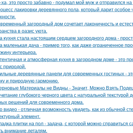
-ха, это просто забавно - подумал мой муж и отправился на
оцесс лакировки деревянного пола, который дарит особое 
хности.
временный загородный дом сочетает лаконичность и естес
ранства в оазис уюта.
а кухня стала настоящим сердцем загородного дома - прос
а маленькая дача - пример того, как даже ограниченное п
жину интерьера.
тентичная и атмосферная кухня в загородном доме - это про
 с природой.
ильные деревянные панели для современных гостиных - это
ику и природную гармонию.
ерновые Материалы не Видны - Значит, Можно Взять Поде
четание глубокого черного цвета с натуральной текстурой 
ных решений для современного дома.
о видео - отличная возможность увидеть, как из обычной с
ектурный элемент.
ладка плитки на пол - задача, с которой можно справиться с
ть внимание деталям.