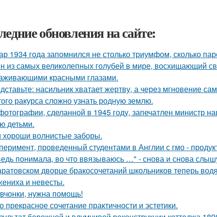
ледние обновления на сайте:
ар 1934 года запомнился не столько триумфом, сколько пар
н из самых великолепных голубей в мире, восхищающий св
аживающими красными глазами.
дставьте: насильник хватает жертву, а через мгновение са
того ракурса сложно узнать родную землю.
фотографии, сделанной в 1945 году, запечатлен министр н
ю детьми.
 хороши волнистые заборы.
перимент, проведенный студентами в Англии с гмо - продук
ведь понимала, во что ввязываюсь …" - снова и снова слыш
аратовском дворце бракосочетаний школьников теперь водя
жениха и невесты.
вчонки, нужна помощь!
о прекрасное сочетание практичности и эстетики.
зультат бережной и вдумчивой реконструкции коттеджа 1890