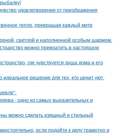
 рыбалку!
чувство удовлетворения от преображения
твенное тепло, превращая каждый метр
торной, светлой и наполненной особым шармом.
ространство можно превратить в настоящую
странство, где чувствуется душа дома и его
 идеальное решение для тех, кто ценит уют,
шевле".
дерева - одно из самых выразительных и
тены можно сделать изящный и стильный
амостоятельно, если подойти к делу грамотно и