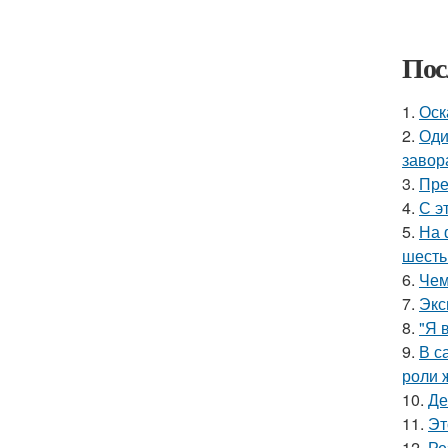
Пос
1.
Оск
2.
Оди
завор
3.
Пре
4.
С э
5.
На 
шесть
6.
Чем
7.
Экс
8.
"Я 
9.
В с
роли 
10.
Де
11.
Эт
12.
Ре