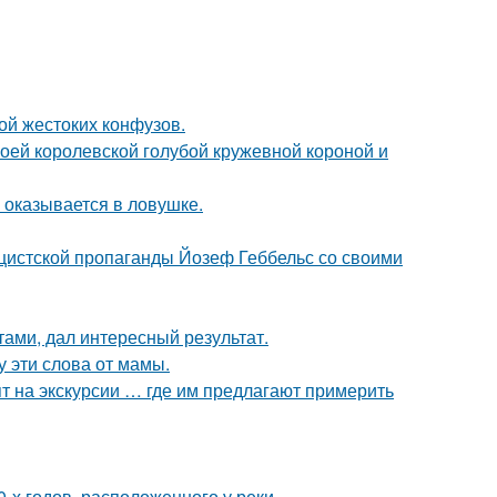
ой жестоких конфузов.
оей королевской голубой кружевной короной и
м оказывается в ловушке.
ацистской пропаганды Йозеф Геббельс со своими
тами, дал интересный результат.
у эти слова от мамы.
т на экскурсии … где им предлагают примерить
-х годов, расположенного у реки.