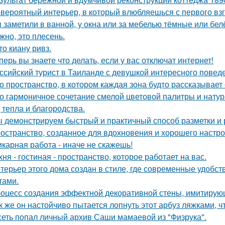
вероятный интерьер, в который влюбляешься с первого взг
 заметили в ванной, у окна или за мебелью тёмные или бел
жно, это плесень.
то киану ривз.
перь вы знаете что делать, если у вас отключат интернет!
ссийский турист в Таиланде с девушкой интересного повед
о пространство, в котором каждая зона будто рассказывает
о гармоничное сочетание смелой цветовой палитры и нат
, тепла и благородства.
 демонстрируем быстрый и практичный способ разметки и р
остранство, созданное для вдохновения и хорошего настро
карная работа - иначе не скажешь!
хня - гостиная - пространство, которое работает на вас.
терьер этого дома создан в стиле, где современные удобс
тами.
оцесс создания эффектной декоративной стены, имитирую
к же он настойчиво пытается лопнуть этот арбуз ляжками, ч
сеть попал личный архив Саши мамаевой из "Физрука".