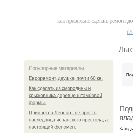
как правильно сделать ремонт до
г
Льг
Популярные материалы
Под
Евроремонт, двушка, почти 60 кв.
Как сделать из смородины и
крыжовника деревце штамбовой
формы.
Под
Принцесса Леонор - не просто
влад
наследница испанского престола, а
настоящий феномен.
Кажды