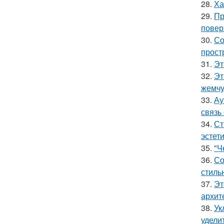
28.
Ха
29.
Пр
повер
30.
Со
прост
31.
Эт
32.
Эт
жемчу
33.
Ау
связь
34.
Ст
эстет
35.
"Ч
36.
Со
стиль
37.
Эт
архит
38.
Ук
удели