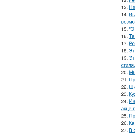
13.
Не
14.
Вы
возмо
15.
"Э
16.
Те
17.
Ро
18.
Эт
19.
Эт
стиля
20.
Мы
21.
Пр
22.
Ши
23.
Ку
24.
Ин
акцен
25.
Пр
26.
Ка
27.
В 