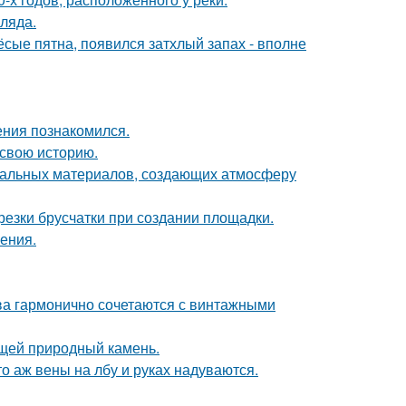
ляда.
ёсые пятна, появился затхлый запах - вполне
ения познакомился.
 свою историю.
уральных материалов, создающих атмосферу
езки брусчатки при создании площадки.
ения.
тва гармонично сочетаются с винтажными
щей природный камень.
то аж вены на лбу и руках надуваются.