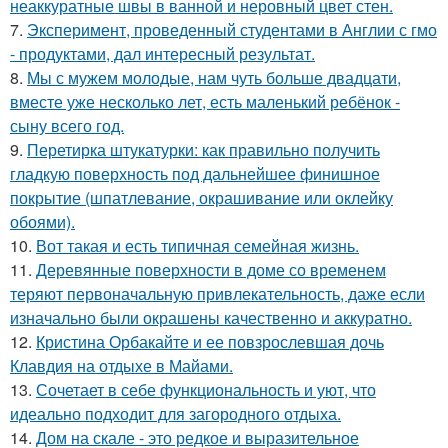
неаккуратные швы в ванной и неровный цвет стен.
7.
Эксперимент, проведенный студентами в Англии с гмо
- продуктами, дал интересный результат.
8.
Мы с мужем молодые, нам чуть больше двадцати,
вместе уже несколько лет, есть маленький ребёнок -
сыну всего год.
9.
Перетирка штукатурки: как правильно получить
гладкую поверхность под дальнейшее финишное
покрытие (шпатлевание, окрашивание или оклейку
обоями).
10.
Вот такая и есть типичная семейная жизнь.
11.
Деревянные поверхности в доме со временем
теряют первоначальную привлекательность, даже если
изначально были окрашены качественно и аккуратно.
12.
Кристина Орбакайте и ее повзрослевшая дочь
Клавдия на отдыхе в Майами.
13.
Сочетает в себе функциональность и уют, что
идеально подходит для загородного отдыха.
14.
Дом на скале - это редкое и выразительное