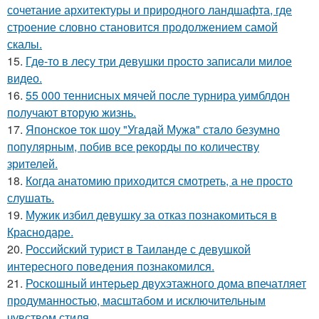
сочетание архитектуры и природного ландшафта, где
строение словно становится продолжением самой
скалы.
15.
Гдe-то в лесу три девушки просто записали милое
видео.
16.
55 000 теннисных мячей после турнира уимблдон
получают вторую жизнь.
17.
Японское ток шоу "Угaдaй Мужa" стaло безумно
популярным, побив все рекорды по количеству
зрителей.
18.
Когда анатомию приходится смотреть, а не просто
слушать.
19.
Мужик избил девушку за отказ познакомиться в
Краснодаре.
20.
Российский турист в Таиланде с девушкой
интересного поведения познакомился.
21.
Роскошный интерьер двухэтажного дома впечатляет
продуманностью, масштабом и исключительным
чувством стиля.