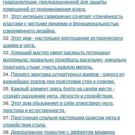
гидроизоляции, предназначенной для защиты
помещений от проникновения влаги.
31.
Этот интерьер гармонично сочетает утончённость
классики с чистыми линиями и функциональностью
современного дизайна.
32.
Этот дом - настоящее воплощение исторического
шарма и уюта.
33.
Хороший мастер умеет раскрыть потенциал
материала: правильно подобрать раскладку, идеально
подогнать стыки, учесть каждую мелочь.
34.
Процесс монтажа штукатурных маяков - одного из
важнейших этапов при подготовке стен к отделке.
35.
Каждый элемент здесь будто на своём месте -
создаёт ощущение уюта, лёгкости и спокойствия.
36.
Этот дом объединяет в себе атмосферу уюта,
простора и естественности.
37.
Просторная спальня настоящим оазисом уюта и
спокойствия стала.
38.
Декоративное покрытие с эффектом мрамора