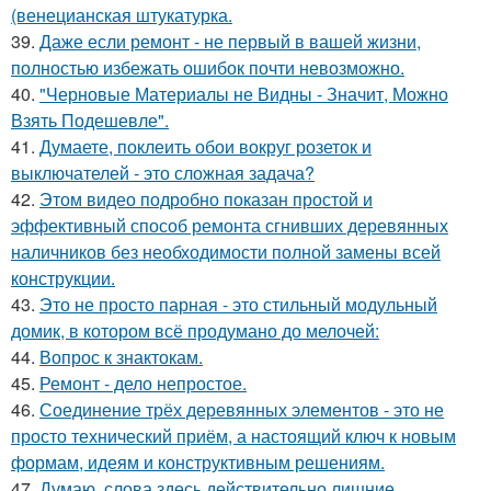
(венецианская штукатурка.
39.
Даже если ремонт - не первый в вашей жизни,
полностью избежать ошибок почти невозможно.
40.
"Черновые Материалы не Видны - Значит, Можно
Взять Подешевле".
41.
Думаете, поклеить обои вокруг розеток и
выключателей - это сложная задача?
42.
Этом видео подробно показан простой и
эффективный способ ремонта сгнивших деревянных
наличников без необходимости полной замены всей
конструкции.
43.
Это не просто парная - это стильный модульный
домик, в котором всё продумано до мелочей:
44.
Вопрос к знактокам.
45.
Ремонт - дело непростое.
46.
Соединение трёх деревянных элементов - это не
просто технический приём, а настоящий ключ к новым
формам, идеям и конструктивным решениям.
47.
Думаю, слова здесь действительно лишние.