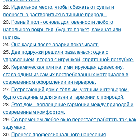
22.
Идеальное место, чтобы сбежать от суеты и
полностью раствориться в тишине природы.
23.
Ровный пол - основа долговечности любого
напольного покрытия, будь то паркет, ламинат или
плитка.
24.
Она кадры после аварии показывает.
25.
Две подружки решили развлечься: одна с
управлением, вторая с игрушкой, спрятанной поглубже.
26.
Керамическая плитка, имитирующая древесину,
стала одним из самых востребованных материалов в
современном оформлении интерьеров.
27.
Потрясающий дом с тёплым, уютным интерьером,
будто созданным для жизни в гармонии с природой.
28.
Этот дом - воплощение гармонии между природой и
современным комфортом.
29.
Со временем любое окно перестаёт работать так, как
задумано.
30.
Процесс профессионального нанесения