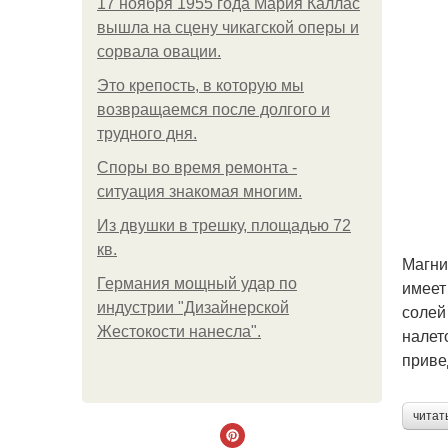
17 ноября 1955 года Мария Каллас
вышла на сцену чикагской оперы и
сорвала овации.
Это крепость, в которую мы
возвращаемся после долгого и
трудного дня.
Споры во время ремонта -
ситуация знакомая многим.
Из двушки в трешку, площадью 72
кв.
Магни
Германия мощный удар по
имеет
индустрии "Дизайнерской
солей
Жестокости нанесла".
налет
приве
читат