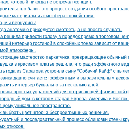
нах, который никогда не встречал женщин.
роительство бани - это процесс создания особого простран
дные материалы и атмосфера спокойствия.
а, мы вернулись!
гда анатомию приходится смотреть, а не просто слушать.
а решила привести голову в порядок прямо в торговом цен
чший интерьер гостиной в спокойных тонах зависит от ваш
мой атмосферы.
стоящее мастерство паркетчика, превращающее обычный п
вушка в красивом платье решила, что ради эффектного вид
ть года из Саратова устроила сыну "Собачий Кайф" с пыле
заика давно считается эффектным и выразительным декор
разить интерьер буквально за несколько дней.
рочка простых упражнений для потрясающей физической 
городный дом, в котором старая Европа, Америка и Восток
ящему уникальное пространство.
к выбрать цвет штор: 3 беспроигрышных решения.
куратный и последовательный процесс облицовки стены к
ых откосов.