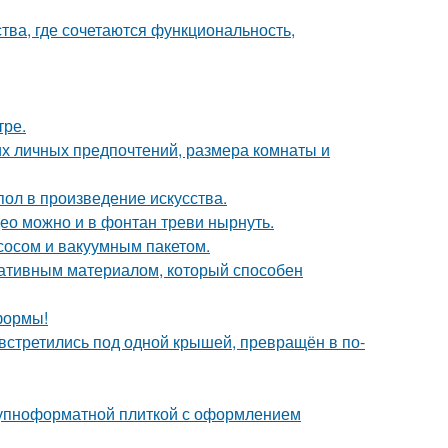
ства, где сочетаются функциональность,
тре.
их личных предпочтений, размера комнаты и
ол в произведение искусства.
ео можно и в фонтан треви нырнуть.
сосом и вакуумным пакетом.
ативным материалом, который способен
формы!
 встретились под одной крышей, превращён в по-
рупноформатной плиткой с оформлением