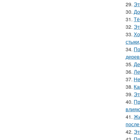
29.
Эт
30.
До
31.
Тё
32.
Эт
33.
Хо
стыки
34.
По
дерев
35.
Де
36.
Ле
37.
Не
38.
Ка
39.
Эт
40.
Пр
влияю
41.
Жи
после
42.
Эт
43.
Пр