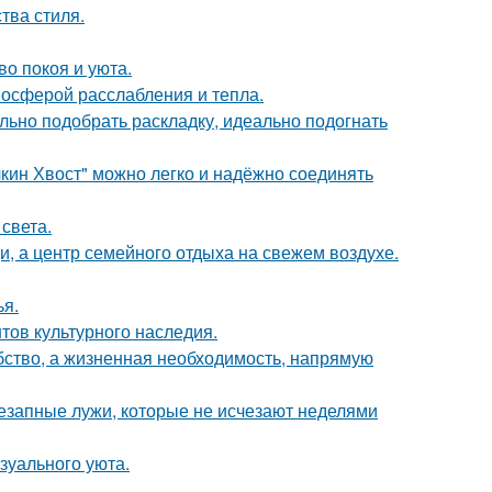
тва стиля.
во покоя и уюта.
мосферой расслабления и тепла.
ьно подобрать раскладку, идеально подогнать
кин Хвост" можно легко и надёжно соединять
света.
щи, а центр семейного отдыха на свежем воздухе.
я.
тов культурного наследия.
обство, а жизненная необходимость, напрямую
внезапные лужи, которые не исчезают неделями
зуального уюта.