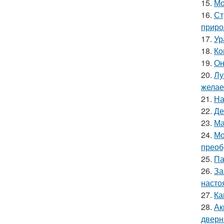
15.
Мо
16.
Ст
приро
17.
Ур
18.
Ко
19.
Он
20.
Лу
желае
21.
На
22.
Де
23.
Ма
24.
Мо
преоб
25.
Па
26.
За
насто
27.
Ка
28.
Ак
дверн