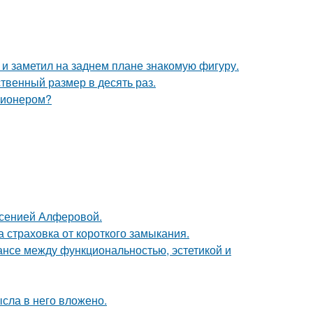
 заметил на заднем плане знакомую фигуру.
твенный размер в десять раз.
ллионером?
Ксенией Алферовой.
ша страховка от короткого замыкания.
ансе между функциональностью, эстетикой и
ысла в него вложено.