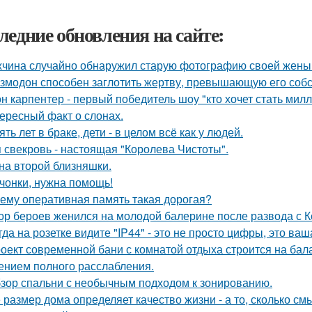
ледние обновления на сайте:
чина случайно обнаружил старую фотографию своей жены и
змодон способен заглотить жертву, превышающую его собс
н карпентер - первый победитель шоу "кто хочет стать ми
ересный факт о слонах.
ять лет в браке, дети - в целом всё как у людей.
 свекровь - настоящая "Королева Чистоты".
на второй близняшки.
чонки, нужна помощь!
ему оперативная память такая дорогая?
ор бероев женился на молодой балерине после развода с 
гда на розетке видите "IP44" - это не просто цифры, это ва
оект современной бани с комнатой отдыха строится на бал
нием полного расслабления.
зор спальни с необычным подходом к зонированию.
 размер дома определяет качество жизни - а то, сколько см