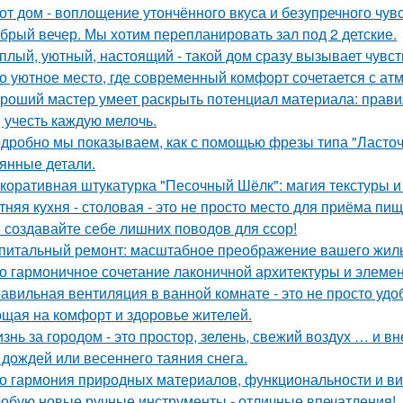
от дом - воплощение утончённого вкуса и безупречного чувс
брый вечер. Мы хотим перепланировать зал под 2 детские.
плый, уютный, настоящий - такой дом сразу вызывает чувст
о уютное место, где современный комфорт сочетается с ат
роший мастер умеет раскрыть потенциал материала: правил
, учесть каждую мелочь.
дробно мы показываем, как с помощью фрезы типа "Ласточ
янные детали.
коративная штукатурка "Песочный Шёлк": магия текстуры и 
тняя кухня - столовая - это не просто место для приёма пи
 создавайте себе лишних поводов для ссор!
питальный ремонт: масштабное преображение вашего жиль
о гармоничное сочетание лаконичной архитектуры и элемен
авильная вентиляция в ванной комнате - это не просто уд
щая на комфорт и здоровье жителей.
знь за городом - это простор, зелень, свежий воздух … и 
 дождей или весеннего таяния снега.
о гармония природных материалов, функциональности и ви
обую новые ручные инструменты - отличные впечатления!