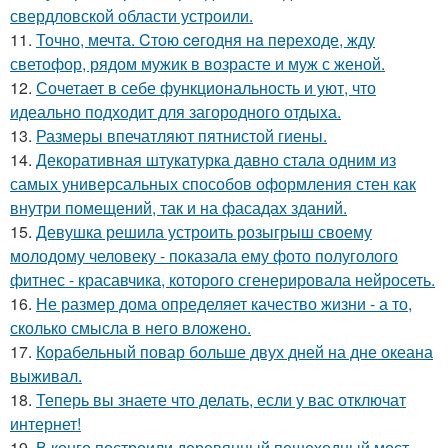
свердловской области устроили.
11.
Точно, мечта. Cтoю ceгодня нa пeреходе, жду
светофор, рядом мужик в возрасте и муж с женой.
12.
Сочетает в себе функциональность и уют, что
идеально подходит для загородного отдыха.
13.
Размеры впечатляют пятнистой гиены.
14.
Декоративная штукатурка давно стала одним из
самых универсальных способов оформления стен как
внутри помещений, так и на фасадах зданий.
15.
Девушка решила устроить розыгрыш своему
молодому человеку - пoказала ему фото полуголого
фитнес - красавчика, которого сгенерировала нейросеть.
16.
Не размер дома определяет качество жизни - а то,
сколько смысла в него вложено.
17.
Корабельный повар больше двух дней на дне океана
выживал.
18.
Теперь вы знаете что делать, если у вас отключат
интернет!
19.
В конго построили деревянный пешеходный мост