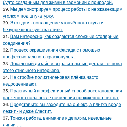
будто созданным для жизни в гармонии с природой.
29.
Мы демонстрируем процесс работы с нержавеющим
уголком под штукатурку.
30.
Этот дом - воплощение утончённого вкуса и
безупречного чувства стиля.
31.
Вам интересно, как создаются сложные столярные
соединения?
32.
Процесс окрашивания фасада с помощью
профессионального краскопульта.
33.
Локальный дизайн и выразительные детали - основа
этого стильного интерьера.
34.
На стройке полиэтиленовая плёнка часто
недооценивают.
35.
Практичный и эффективный способ восстановления
паркетного пола после появления прожженного пятна.
36.
Представьте: вы заходите на объект, а плитка вроде
лежит - и даже блестит.
37.
Тонкая работа, внимание к деталям, идеальные
линии ….