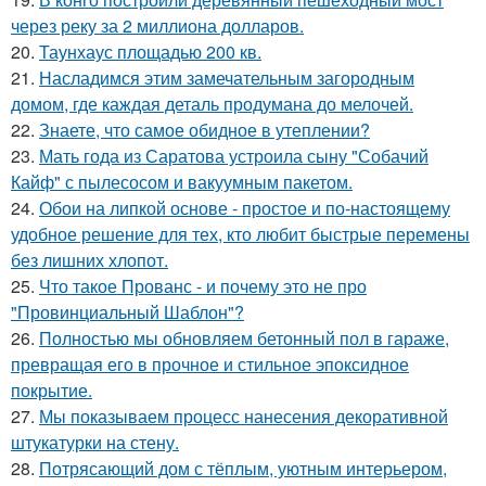
через реку за 2 миллиона долларов.
20.
Таунхаус площадью 200 кв.
21.
Насладимся этим замечательным загородным
домом, где каждая деталь продумана до мелочей.
22.
Знаете, что самое обидное в утеплении?
23.
Мать года из Саратова устроила сыну "Собачий
Кайф" с пылесосом и вакуумным пакетом.
24.
Обои на липкой основе - простое и по-настоящему
удобное решение для тех, кто любит быстрые перемены
без лишних хлопот.
25.
Что такое Прованс - и почему это не про
"Провинциальный Шаблон"?
26.
Полностью мы обновляем бетонный пол в гараже,
превращая его в прочное и стильное эпоксидное
покрытие.
27.
Мы показываем процесс нанесения декоративной
штукатурки на стену.
28.
Потрясающий дом с тёплым, уютным интерьером,