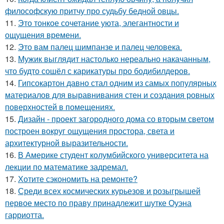
философскую притчу про судьбу бедной овцы.
11.
Это тонкое сочетание уюта, элегантности и
ощущения времени.
12.
Это вам палец шимпанзе и палец человека.
13.
Мужик выглядит настолько нереально накачанным,
что будто сошёл с карикатуры про бодибилдеров.
14.
Гипсокартон давно стал одним из самых популярных
материалов для выравнивания стен и создания ровных
поверхностей в помещениях.
15.
Дизайн - проект загородного дома со вторым светом
построен вокруг ощущения простора, света и
архитектурной выразительности.
16.
В Америке студент колумбийского университета на
лекции по математике задремал.
17.
Хотите сэкономить на ремонте?
18.
Среди всех космических курьезов и розыгрышей
первое место по праву принадлежит шутке Оуэна
гарриотта.