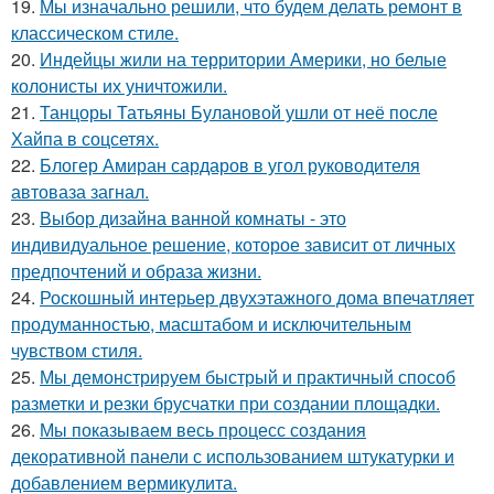
19.
Мы изначально решили, что будем делать ремонт в
классическом стиле.
20.
Индейцы жили на территории Америки, но белые
колонисты их уничтожили.
21.
Танцоры Татьяны Булановой ушли от неё после
Хайпа в соцсетях.
22.
Блогер Амиран сардаров в угол руководителя
автоваза загнал.
23.
Выбор дизайна ванной комнаты - это
индивидуальное решение, которое зависит от личных
предпочтений и образа жизни.
24.
Роскошный интерьер двухэтажного дома впечатляет
продуманностью, масштабом и исключительным
чувством стиля.
25.
Мы демонстрируем быстрый и практичный способ
разметки и резки брусчатки при создании площадки.
26.
Мы показываем весь процесс создания
декоративной панели с использованием штукатурки и
добавлением вермикулита.