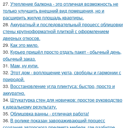
27.
Утепление балкона - это отличная возможность не
только улучшить внешний вид помещения, но и
расширить жилую площадь квартиры.
28.
Аккуратный и последовательный процесс облицовки
стены крупноформатной плиткой с оформлением
дверных откосов.
29.
Как это мило.
30.
Курьер пришёл просто отдать пакет - обычный день,
обычный заказ.
31.
Мам, ну купи.
32.
Этот дом - воплощение уюта, свободы и гармонии с
природой.
33.
Восстановление угла плинтуса: быстро, просто и
аккуратно.
34.
Штукатурка стен для новичков: простое руководство
к идеальному результату.
35.
Облицовка ванны - отличная работа!
36.
В ролике показан завораживающий процесс
создания авторского предмета мебели, где разбитое