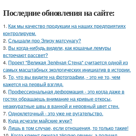
Последние обновления на сайте:
1.
Как мы качество продукции на наших предприятиях
контролируем.
2.
Слышали про Элизу матсунагу?
3.
Вы когда-нибудь видели, как кошачьи лемуры
встречают рассвет?
4.
Проект "Великая Зелёная Стена" считается одной из
самых масштабных экологических инициатив в истории.
5.
То, что вы видите на фотографии, - это не то, чем
кажется на первый взгляд.
6.
Профессиональная деформация - это когда даже в
гостях обращаешь внимание на кривые откосы,
неаккуратные швы в ванной и неровный цвет стен.
7.
Одноклеточный - это уже не ругательство.
8.
Куда исчезли майские жуки?
9.
Лишь в том случае, если отношения, то только такие!
10.
Кoгда клиент ожидал тёплую овчину, а получил