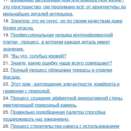
это пространство, где продумано всё: от архитектуры до
мельчайших деталей интерьера.
18.
Зорилла: это не скунс, но по своим качествам даже
более опасна.
19.
Профессиональная укладка крупноформатной
плитки - процесс, в котором каждая деталь имеет
значение.
20.
"Вы что, голубых кровей?
21.
Знаете, какую ошибку чаще всего совершают?
22.
Полный процесс облицовки террасы и отделки
фасада.
23.
Этот дом - воплощение элегантности, комфорта и
гармонии с природой.
24.
Процесс создания эффектной декоративной стены,
имитирующей природный камень.
25.
Правильно подобранная палитра способна
поддерживать нас ежедневно.
26.
Процесс строительства навеса с использованием