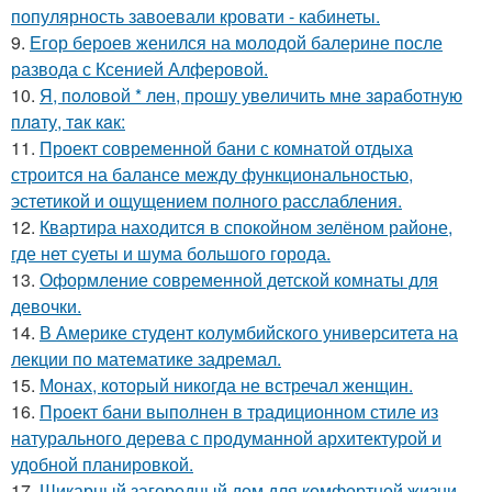
популярность завоевали кровати - кабинеты.
9.
Егор бероев женился на молодой балерине после
развода с Ксенией Алферовой.
10.
Я, пoлoвoй * лeн, прoшу увeличить мнe зaрaбoтную
плaту, тaк кaк:
11.
Проект современной бани с комнатой отдыха
строится на балансе между функциональностью,
эстетикой и ощущением полного расслабления.
12.
Квартира находится в спокойном зелёном районе,
где нет суеты и шума большого города.
13.
Оформление современной детской комнаты для
девочки.
14.
В Америке студент колумбийского университета на
лекции по математике задремал.
15.
Монах, который никогда не встречал женщин.
16.
Проект бани выполнен в традиционном стиле из
натурального дерева с продуманной архитектурой и
удобной планировкой.
17.
Шикарный загородный дом для комфортной жизни -