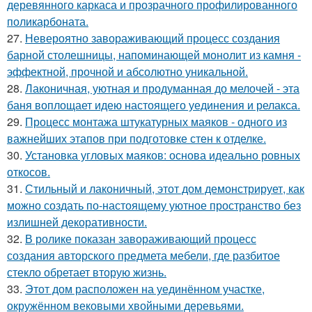
деревянного каркаса и прозрачного профилированного
поликарбоната.
27.
Невероятно завораживающий процесс создания
барной столешницы, напоминающей монолит из камня -
эффектной, прочной и абсолютно уникальной.
28.
Лаконичная, уютная и продуманная до мелочей - эта
баня воплощает идею настоящего уединения и релакса.
29.
Процесс монтажа штукатурных маяков - одного из
важнейших этапов при подготовке стен к отделке.
30.
Установка угловых маяков: основа идеально ровных
откосов.
31.
Стильный и лаконичный, этот дом демонстрирует, как
можно создать по-настоящему уютное пространство без
излишней декоративности.
32.
В ролике показан завораживающий процесс
создания авторского предмета мебели, где разбитое
стекло обретает вторую жизнь.
33.
Этот дом расположен на уединённом участке,
окружённом вековыми хвойными деревьями.