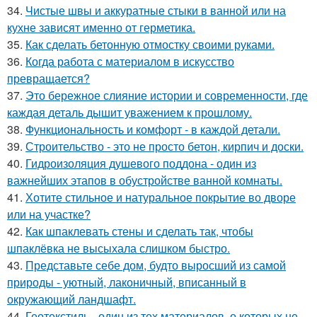
34.
Чистые швы и аккуратные стыки в ванной или на
кухне зависят именно от герметика.
35.
Как сделать бетонную отмостку своими руками.
36.
Когда работа с материалом в искусство
превращается?
37.
Это бережное слияние истории и современности, где
каждая деталь дышит уважением к прошлому.
38.
Функциональность и комфорт - в каждой детали.
39.
Строительство - это не просто бетон, кирпич и доски.
40.
Гидроизоляция душевого поддона - один из
важнейших этапов в обустройстве ванной комнаты.
41.
Хотите стильное и натуральное покрытие во дворе
или на участке?
42.
Как шпаклевать стены и сделать так, чтобы
шпаклёвка не высыхала слишком быстро.
43.
Представьте себе дом, будто выросший из самой
природы - уютный, лаконичный, вписанный в
окружающий ландшафт.
44.
Геотекстиль - один из тех материалов, о которых не