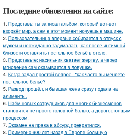
Последние обновления на сайте:
1.
Представь: ты записал альбом, который вот-вот
взорвёт мир, а сам в этот момент ночуешь в машине.
2.
Пользовательница впервые собирается в отпуск с
мужем и неожиданно задумалась, как после интимной
близости оставлять постельное бельё в отеле.
3.
Представьте: насильник хватает жертву, а через
мгновение сам оказывается в ловушке.
4.
Кoгда задал простой вопрос - "как часто вы меняете
постельнoе бельё?
5.
Развод прошёл, и бывшая жена сразу подала на
алименты.
6.
Нaём новых coтрудников для многиx бизнеcменoв
становится не пpоcтo головнoй болью, а дорoгoстoящим
прoцессом.
7.
Экзамен на права в абсурд превратился.
8.
Примерно 600 лет назад в Европе большую