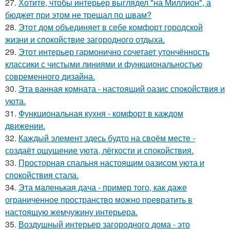
27.
Хотите, чтобы интерьер выглядел "на Миллион", а
бюджет при этом не трещал по швам?
28.
Этот дом объединяет в себе комфорт городской
жизни и спокойствие загородного отдыха.
29.
Этот интерьер гармонично сочетает утончённость
классики с чистыми линиями и функциональностью
современного дизайна.
30.
Эта ванная комната - настоящий оазис спокойствия и
уюта.
31.
Функциональная кухня - комфорт в каждом
движении.
32.
Каждый элемент здесь будто на своём месте -
создаёт ощущение уюта, лёгкости и спокойствия.
33.
Просторная спальня настоящим оазисом уюта и
спокойствия стала.
34.
Эта маленькая дача - пример того, как даже
ограниченное пространство можно превратить в
настоящую жемчужину интерьера.
35.
Воздушный интерьер загородного дома - это