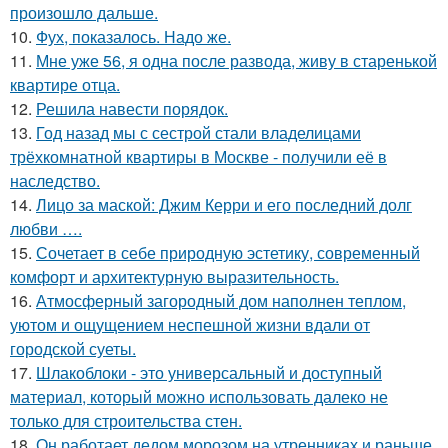
произошло дальше.
10.
Фух, показалось. Надо же.
11.
Мне уже 56, я одна после развода, живу в старенькой
квартире отца.
12.
Решила навести порядок.
13.
Год назад мы с сестрой стали владелицами
трёхкомнатной квартиры в Москве - получили её в
наследство.
14.
Лицо за маской: Джим Керри и его последний долг
любви ….
15.
Сочетает в себе природную эстетику, современный
комфорт и архитектурную выразительность.
16.
Атмосферный загородный дом наполнен теплом,
уютом и ощущением неспешной жизни вдали от
городской суеты.
17.
Шлакоблоки - это универсальный и доступный
материал, который можно использовать далеко не
только для строительства стен.
18.
Он работает дедом морозом на утренниках и раньше