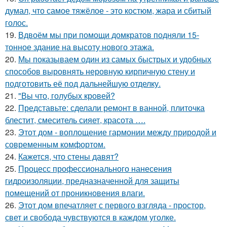
думал, что самое тяжёлое - это костюм, жара и сбитый
голос.
19.
Вдвоём мы при помощи домкратов подняли 15-
тонное здание на высоту нового этажа.
20.
Мы показываем один из самых быстрых и удобных
способов выровнять неровную кирпичную стену и
подготовить её под дальнейшую отделку.
21.
"Вы что, голубых кровей?
22.
Представьте: сделали ремонт в ванной, плиточка
блестит, смеситель сияет, красота ….
23.
Этот дом - воплощение гармонии между природой и
современным комфортом.
24.
Кажется, что стены давят?
25.
Процесс профессионального нанесения
гидроизоляции, предназначенной для защиты
помещений от проникновения влаги.
26.
Этот дом впечатляет с первого взгляда - простор,
свет и свобода чувствуются в каждом уголке.