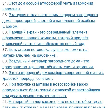
34.
Этот дом особой атмосферой уюта и гармонии
наполнен.
35.
Эта кухня стала настоящим сердцем загородного
дома - просторной, светлой и наполненной особым
шармом.
36.
Парящий экран - это современный элемент
оформления ванной комнаты, который придаёт
привычной сантехнике абсолютно новый вид.
37.
Есть старая поговорка: лучше экономить на
материале, чем на работнике.
38.
Воздушный интерьер загородного дома - это
пространство, где царят лёгкость, свет и гармония.
39.
Этот загородный дом комфорт современной жизни с
красотой природы сочетает.
40.
При покупке квартиры в новостройке важно
определиться: брать жильё с отделкой от застройщика
или делать ремонт самостоятельно.
41.
На первый взгляд кажется, что поклеить обои - дело
пяти минут: отрезал, намазал клеем, приложил к стене, и