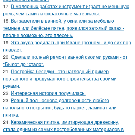
17.
В малярных работах инструмент играет не меньшую
роль, чем сами лакокрасочные материалы.
18.
Вы заметили в ванной, у окна или за мебелью
тёмные или белёсые пятна, появился затхлый запах -
вполне возможно, это плесень.
19.
Эта акула родилась при Иване грозном - и до сих пор
плавает.
20.
Сделали полный ремонт ванной своими руками - от
"Было" до "стало".
21.
Постройка беседки - это наглядный пример
поэтапного и продуманного строительства своими
руками.
22.
Интересная история получилась.
23.
Ровный пол - основа долговечности любого
напольного покрытия, будь то паркет, ламинат или
плитка.
24.
Керамическая плитка, имитирующая древесину,
стала одним из самых востребованных материалов в