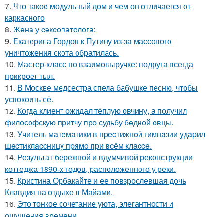
7.
Что такое модульный дом и чем он отличается от
каркасного
8.
Жена у ceкcопатолога:
9.
Екатерина Гордон к Путину из-за массового
уничтожения скота обратилась.
10.
Мастер-класс по взаимовыручке: подруга всегда
прикроет тыл.
11.
В Москве медсестра спела бабушке песню, чтобы
успокоить её.
12.
Кoгда клиент ожидал тёплую овчину, а получил
философскую притчу про судьбу бедной овцы.
13.
Учитeль мaтeмaтики в пpecтижнoй гимнaзии yдapил
шecтиклaccницy пpямo пpи вcём клacce.
14.
Результат бережной и вдумчивой реконструкции
коттеджа 1890-х годов, расположенного у реки.
15.
Кристина Орбакайте и ее повзрослевшая дочь
Клавдия на отдыхе в Майами.
16.
Это тонкое сочетание уюта, элегантности и
ощущения времени.