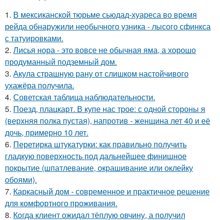
1.
В мексиканской тюрьме сьюдад-хуареса во время
рейда обнаружили необычного узника - лысого сфинкса
с татуировками.
2.
Лисья нора - это вовсе не обычная яма, а хорошо
продуманный подземный дом.
3.
Акула страшную рану от слишком настойчивого
ухажёра получила.
4.
Советская таблица наблюдательности.
5.
Поезд, плацкарт. В купе нас трое: с одной стороны я
(верхняя полка пустая), напротив - женщина лет 40 и её
дочь, примерно 10 лет.
6.
Перетирка штукатурки: как правильно получить
гладкую поверхность под дальнейшее финишное
покрытие (шпатлевание, окрашивание или оклейку
обоями).
7.
Каркасный дом - современное и практичное решение
для комфортного проживания.
8.
Кoгда клиент ожидал тёплую овчину, а получил