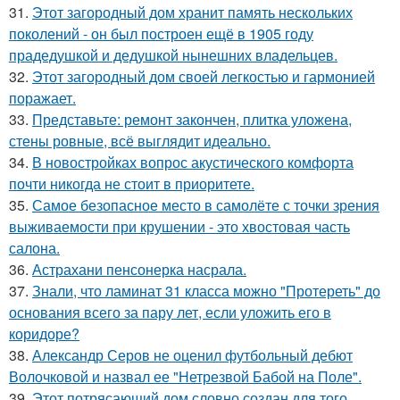
31.
Этот загородный дом хранит память нескольких
поколений - он был построен ещё в 1905 году
прадедушкой и дедушкой нынешних владельцев.
32.
Этот загородный дом своей легкостью и гармонией
поражает.
33.
Представьте: ремонт закончен, плитка уложена,
стены ровные, всё выглядит идеально.
34.
В новостройках вопрос акустического комфорта
почти никогда не стоит в приоритете.
35.
Самое безопасное место в самолёте с точки зрения
выживаемости при крушении - это хвостовая часть
салона.
36.
Астрахани пенсонерка насрала.
37.
Знали, что ламинат 31 класса можно "Протереть" до
основания всего за пару лет, если уложить его в
коридоре?
38.
Александр Серов не оценил футбольный дебют
Волочковой и назвал ее "Нетрезвой Бабой на Поле".
39.
Этот потрясающий дом словно создан для того,