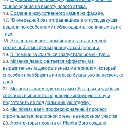
тонное здание на высоту нового этажа.
16.
Создание искусственного камня на фасаде.
17.
"В очередной раз отправившись в отпуск, девушки
решили по-особенному поблагодарить горничных за их
труд.
18.
Это воплощение спокойствия, уюта и теплой,
солнечной атмосферы французской деревни.
19.
В Тюмени за 200 тысяч запустили бомж - туры.
20.
Мозаика давно считается эффектным и
выразительным декоративным материалом, который
способен преобразить интерьер буквально за несколько
дней.
21.
Мы показываем один из самых быстрых и удобных
способов выровнять неровную кирпичную стену и
подготовить её под дальнейшую отделку.
22.
Мы показываем профессиональный процесс
строительства подпорной стены на неровном участке.
23.
Архитекторы проекта от Planka Buro создали