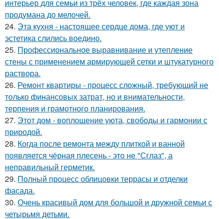
интерьер для семьи из трёх человек, где каждая зона
продумана до мелочей.
24.
Эта кухня - настоящее сердце дома, где уют и
эстетика слились воедино.
25.
Профессиональное выравнивание и утепление
стены с применением армирующей сетки и штукатурного
раствора.
26.
Ремонт квартиры - процесс сложный, требующий не
только финансовых затрат, но и внимательности,
терпения и грамотного планирования.
27.
Этот дом - воплощение уюта, свободы и гармонии с
природой.
28.
Когда после ремонта между плиткой и ванной
появляется чёрная плесень - это не "Сглаз", а
неправильный герметик.
29.
Полный процесс облицовки террасы и отделки
фасада.
30.
Очень красивый дом для большой и дружной семьи с
четырьмя детьми.