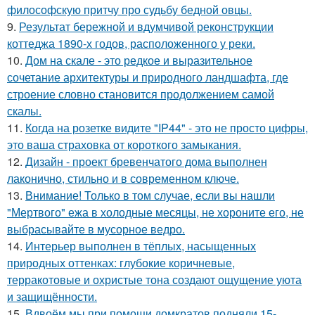
философскую притчу про судьбу бедной овцы.
9.
Результат бережной и вдумчивой реконструкции
коттеджа 1890-х годов, расположенного у реки.
10.
Дом на скале - это редкое и выразительное
сочетание архитектуры и природного ландшафта, где
строение словно становится продолжением самой
скалы.
11.
Когда на розетке видите "IP44" - это не просто цифры,
это ваша страховка от короткого замыкания.
12.
Дизайн - проект бревенчатого дома выполнен
лаконично, стильно и в современном ключе.
13.
Внимание! Только в том случае, если вы нашли
"Мертвого" ежа в холодные месяцы, не хороните его, не
выбрасывайте в мусорное ведро.
14.
Интерьер выполнен в тёплых, насыщенных
природных оттенках: глубокие коричневые,
терракотовые и охристые тона создают ощущение уюта
и защищённости.
15.
Вдвоём мы при помощи домкратов подняли 15-