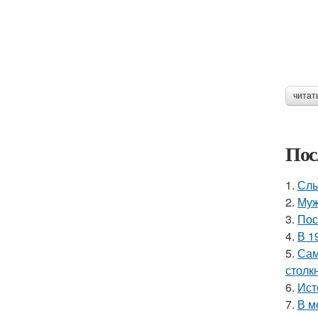
читат
Пос
1.
Слы
2.
Муж
3.
Пос
4.
В 1
5.
Сам
столк
6.
Ист
7.
В м