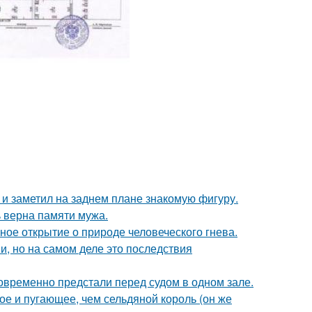
 заметил на заднем плане знакомую фигуру.
 верна памяти мужа.
ное открытие о природе человеческого гнева.
, но на самом деле это последствия
новременно предстали перед судом в одном зале.
ое и пугающее, чем сельдяной король (он же