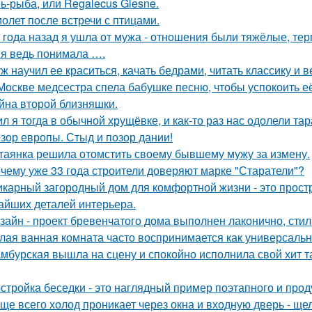
ь-рыба, или Regalecus Glesne.
олет после встречи с птицами.
 года назад я ушла от мужа - отношения были тяжёлые, тер
 я ведь понимала ….
ж научил ее краситься, качать бедрами, читать классику и в
Москве медсестра спела бабушке песню, чтобы успокоить её
йна второй близняшки.
л я тогда в обычной хрущёвке, и как-то раз нас одолели та
зор европы. Стыд и позор дании!
таянка решила отомстить своему бывшему мужу за измену.
чему уже 33 года строители доверяют марке "Старатели"?
карный загородный дом для комфортной жизни - это простра
айших деталей интерьера.
зайн - проект бревенчатого дома выполнен лаконично, сти
лая ванная комната часто воспринимается как универсальн
мбурская вышла на сцену и спокойно исполнила свой хит так
стройка беседки - это наглядный пример поэтапного и про
ще всего холод проникает через окна и входную дверь - щ