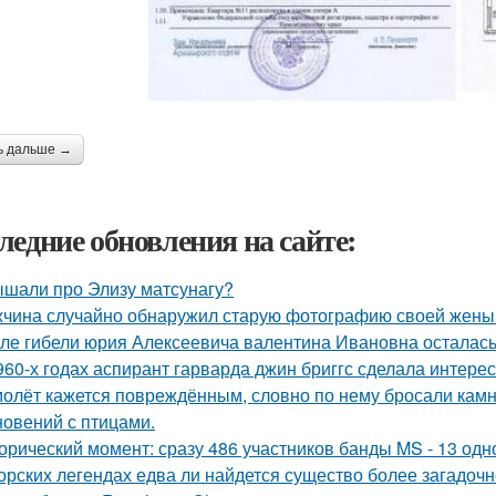
ь дальше →
ледние обновления на сайте:
шали про Элизу матсунагу?
чина случайно обнаружил старую фотографию своей жены и
ле гибели юрия Алексеевича валентина Ивановна осталась
960-х годах аспирант гарварда джин бриггс сделала интерес
олёт кажется повреждённым, словно по нему бросали камни
новений с птицами.
орический момент: сразу 486 участников банды MS - 13 од
орских легендах едва ли найдется существо более загадочн