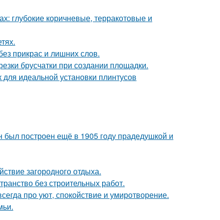
х: глубокие коричневые, терракотовые и
тях.
ез прикрас и лишних слов.
езки брусчатки при создании площадки.
для идеальной установки плинтусов
н был построен ещё в 1905 году прадедушкой и
йствие загородного отдыха.
странство без строительных работ.
сегда про уют, спокойствие и умиротворение.
мьи.