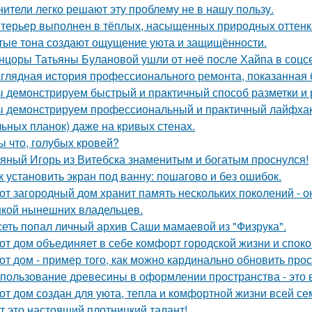
нители легко решают эту проблему не в нашу пользу.
терьер выполнен в тёплых, насыщенных природных оттенка
тые тона создают ощущение уюта и защищённости.
нцоры Татьяны Булановой ушли от неё после Хайпа в соцсе
глядная история профессионального ремонта, показанная б
 демонстрируем быстрый и практичный способ разметки и р
 демонстрируем профессиональный и практичный лайфхак 
льных планок) даже на кривых стенах.
ы что, голубых кровей?
яный Игорь из Витебска знаменитым и богатым проснулся!
к установить экран под ванну: пошагово и без ошибок.
от загородный дом хранит память нескольких поколений - о
кой нынешних владельцев.
сеть попал личный архив Саши мамаевой из "Физрука".
от дом объединяет в себе комфорт городской жизни и споко
от дом - пример того, как можно кардинально обновить про
пользование древесины в оформлении пространства - это в
от дом создан для уюта, тепла и комфортной жизни всей се
т это настоящий плотницкий талант!