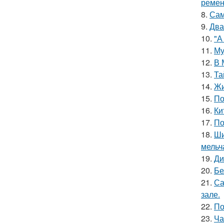
ремен
8.
Сам
9.
Два
10.
"А
11.
Му
12.
В 
13.
Та
14.
Жи
15.
По
16.
Ки
17.
По
18.
Ши
мельч
19.
Ди
20.
Бе
21.
Са
зале.
22.
По
23.
Ча