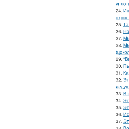
уплот
24.
Ин
охрис
25.
Та
26.
На
27.
Мы
28.
Мы
(цоко
29.
"В
30.
Пь
31.
Ка
32.
Эт
дедуш
33.
В 
34.
Эт
35.
Эт
36.
Ис
37.
Эт
38.
Во