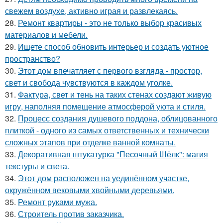
свежем воздухе, активно играя и развлекаясь.
28.
Ремонт квартиры - это не только выбор красивых
материалов и мебели.
29.
Ищете способ обновить интерьер и создать уютное
пространство?
30.
Этот дом впечатляет с первого взгляда - простор,
свет и свобода чувствуются в каждом уголке.
31.
Фактура, свет и тень на таких стенах создают живую
игру, наполняя помещение атмосферой уюта и стиля.
32.
Процесс создания душевого поддона, облицованного
плиткой - одного из самых ответственных и технически
сложных этапов при отделке ванной комнаты.
33.
Декоративная штукатурка "Песочный Шёлк": магия
текстуры и света.
34.
Этот дом расположен на уединённом участке,
окружённом вековыми хвойными деревьями.
35.
Ремонт руками мужа.
36.
Строитель против заказчика.