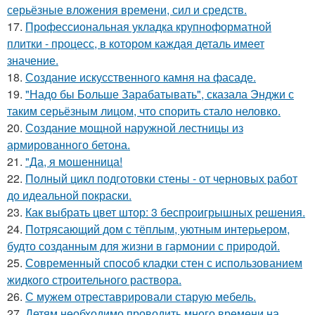
серьёзные вложения времени, сил и средств.
17.
Профессиональная укладка крупноформатной
плитки - процесс, в котором каждая деталь имеет
значение.
18.
Создание искусственного камня на фасаде.
19.
"Надо бы Больше Зарабатывать", сказала Энджи с
таким серьёзным лицом, что спорить стало неловко.
20.
Создание мощной наружной лестницы из
армированного бетона.
21.
"Да, я мошенница!
22.
Полный цикл подготовки стены - от черновых работ
до идеальной покраски.
23.
Как выбрать цвет штор: 3 беспроигрышных решения.
24.
Потрясающий дом с тёплым, уютным интерьером,
будто созданным для жизни в гармонии с природой.
25.
Современный способ кладки стен с использованием
жидкого строительного раствора.
26.
С мужем отреставрировали старую мебель.
27.
Детям необходимо проводить много времени на