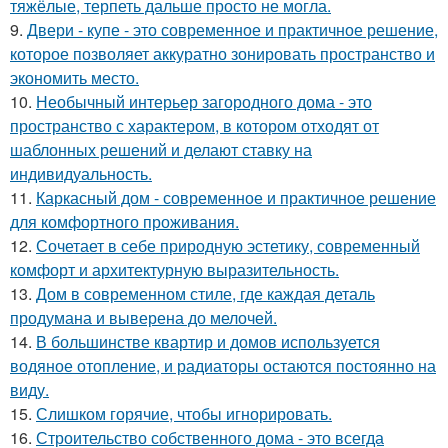
тяжёлые, терпеть дальше просто не могла.
9.
Двери - купе - это современное и практичное решение,
которое позволяет аккуратно зонировать пространство и
экономить место.
10.
Необычный интерьер загородного дома - это
пространство с характером, в котором отходят от
шаблонных решений и делают ставку на
индивидуальность.
11.
Каркасный дом - современное и практичное решение
для комфортного проживания.
12.
Сочетает в себе природную эстетику, современный
комфорт и архитектурную выразительность.
13.
Дом в современном стиле, где каждая деталь
продумана и выверена до мелочей.
14.
В большинстве квартир и домов используется
водяное отопление, и радиаторы остаются постоянно на
виду.
15.
Слишком горячие, чтобы игнорировать.
16.
Строительство собственного дома - это всегда