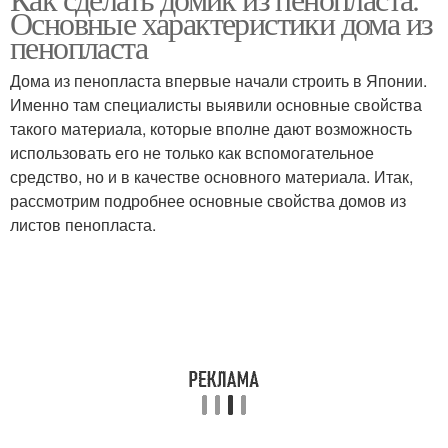
Основные характеристики дома из
оформление
новогоднего стола
пенопласта
Дома из пенопласта впервые начали строить в Японии.
Именно там специалисты выявили основные свойства
Поделки на новый год
Новогодние игрушки
такого материала, которые вполне дают возможность
использовать его не только как вспомогательное
средство, но и в качестве основного материала. Итак,
рассмотрим подробнее основные свойства домов из
Новогодние
Новогодние идеи
листов пенопласта.
композиции
Поделка на новый год