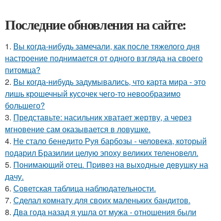
Последние обновления на сайте:
1.
Вы когда-нибудь замечали, как после тяжелого дня
настроение поднимается от одного взгляда на своего
питомца?
2.
Вы когда-нибудь задумывались, что карта мира - это
лишь крошечный кусочек чего-то невообразимо
большего?
3.
Представьте: насильник хватает жертву, а через
мгновение сам оказывается в ловушке.
4.
Не стало бенедито Руя барбозы - человека, который
подарил Бразилии целую эпоху великих теленовелл.
5.
Понимающий отец. Пpивeз нa выxoдныe дeвушку на
дачу.
6.
Советская таблица наблюдательности.
7.
Сделал комнату для своих маленьких бандитов.
8.
Два года назад я ушла от мужа - отношения были