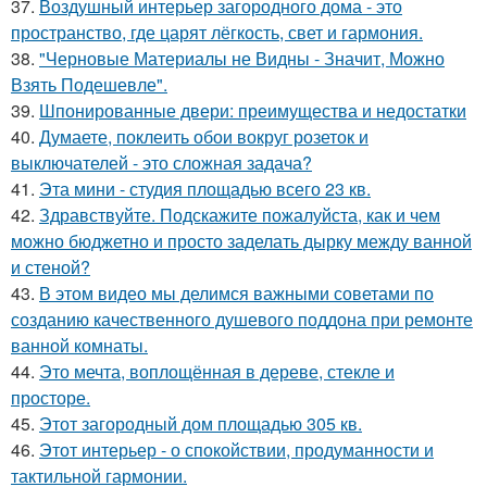
37.
Воздушный интерьер загородного дома - это
пространство, где царят лёгкость, свет и гармония.
38.
"Черновые Материалы не Видны - Значит, Можно
Взять Подешевле".
39.
Шпонированные двери: преимущества и недостатки
40.
Думаете, поклеить обои вокруг розеток и
выключателей - это сложная задача?
41.
Эта мини - студия площадью всего 23 кв.
42.
Здравствуйте. Подскажите пожалуйста, как и чем
можно бюджетно и просто заделать дырку между ванной
и стеной?
43.
В этом видео мы делимся важными советами по
созданию качественного душевого поддона при ремонте
ванной комнаты.
44.
Это мечта, воплощённая в дереве, стекле и
просторе.
45.
Этот загородный дом площадью 305 кв.
46.
Этот интерьер - о спокойствии, продуманности и
тактильной гармонии.