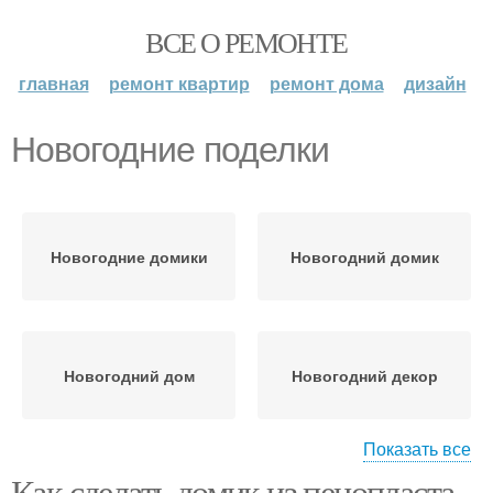
ВСЕ О РЕМОНТЕ
главная
ремонт квартир
ремонт дома
дизайн
Новогодние поделки
Новогодние домики
Новогодний домик
Новогодний дом
Новогодний декор
Показать все
Как сделать домик из пенопласта.
Новогодний
Композиция для