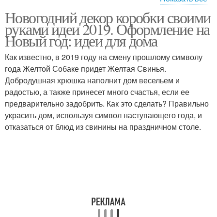
Новогодний декор коробки своими
Новогодние
Новогодние игрушки
руками идеи 2019. Оформление на
композиции
Новый год: идеи для дома
Как известно, в 2019 году на смену прошлому символу
года Желтой Собаке придет Желтая Свинья.
Настольная композиция
Композиция из веток
Добродушная хрюшка наполнит дом весельем и
радостью, а также принесет много счастья, если ее
предварительно задобрить. Как это сделать? Правильно
украсить дом, используя символ наступающего года, и
Новогодние идеи
отказаться от блюд из свинины на праздничном столе.