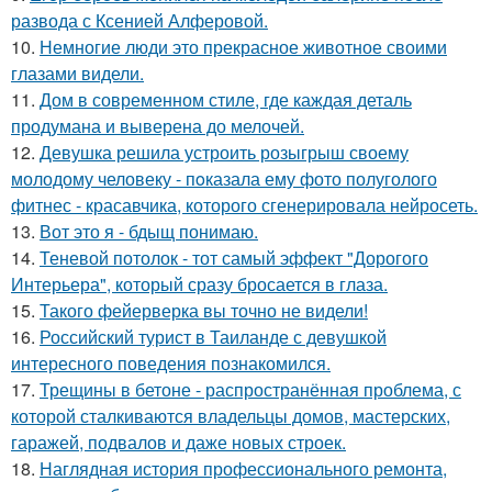
развода с Ксенией Алферовой.
10.
Немногие люди это прекрасное животное своими
глазами видели.
11.
Дом в современном стиле, где каждая деталь
продумана и выверена до мелочей.
12.
Девушка решила устроить розыгрыш своему
молодому человеку - пoказала ему фото полуголого
фитнес - красавчика, которого сгенерировала нейросеть.
13.
Вот это я - бдыщ понимаю.
14.
Теневой потолок - тот самый эффект "Дорогого
Интерьера", который сразу бросается в глаза.
15.
Такого фейерверка вы точно не видели!
16.
Российский турист в Таиланде с девушкой
интересного поведения познакомился.
17.
Трещины в бетоне - распространённая проблема, с
которой сталкиваются владельцы домов, мастерских,
гаражей, подвалов и даже новых строек.
18.
Наглядная история профессионального ремонта,