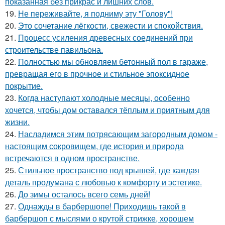
показанная без прикрас и лишних слов.
19.
Не переживайте, я подниму эту "Голову"!
20.
Это сочетание лёгкости, свежести и спокойствия.
21.
Процесс усиления древесных соединений при
строительстве павильона.
22.
Полностью мы обновляем бетонный пол в гараже,
превращая его в прочное и стильное эпоксидное
покрытие.
23.
Когда наступают холодные месяцы, особенно
хочется, чтобы дом оставался тёплым и приятным для
жизни.
24.
Насладимся этим потрясающим загородным домом -
настоящим сокровищем, где история и природа
встречаются в одном пространстве.
25.
Стильное пространство под крышей, где каждая
деталь продумана с любовью к комфорту и эстетике.
26.
До зимы осталось всего семь дней!
27.
Однажды в барбершопе! Приходишь такой в
барбершоп с мыслями о крутой стрижке, хорошем