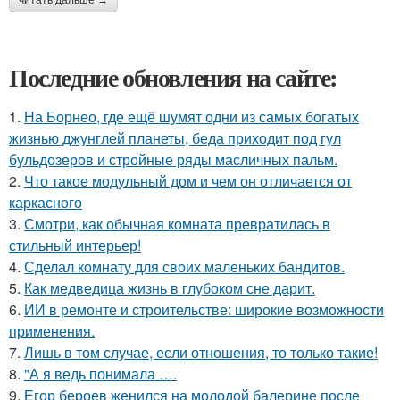
Последние обновления на сайте:
1.
На Борнео, где ещё шумят одни из самых богатых
жизнью джунглей планеты, беда приходит под гул
бульдозеров и стройные ряды масличных пальм.
2.
Что такое модульный дом и чем он отличается от
каркасного
3.
Смотри, как обычная комната превратилась в
стильный интерьер!
4.
Сделал комнату для своих маленьких бандитов.
5.
Как медведица жизнь в глубоком сне дарит.
6.
ИИ в ремонте и строительстве: широкие возможности
применения.
7.
Лишь в том случае, если отношения, то только такие!
8.
"А я ведь понимала ….
9.
Егор бероев женился на молодой балерине после