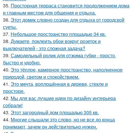
35.
Просторная терраса становится продолжением дома
и главным местом для общения и отдыха.
36.
Этот домик словно создан для отдыха от городской
суеты.
37.
Небольшое пространство площадью 34 кв.
38.
Думаете, поклеить обои вокруг розеток и
выключателей - это сложная задача?
39.
Самодельный ролик для отжима губки - просто,
быстро и удобно.
40.
Это тёплое, камерное пространство, наполненное
природой, светом и спокойствием.
41.
Это мечта, воплощённая в дереве, стекле и
просторе.
42.
Мы для вас лучшие идеи по дизайну интерьера
собрали!
43.
Этот загородный дом площадью 305 кв.
44.
Многие слышали это слово, но не все до конца
понимают, зачем он действительно нужен.