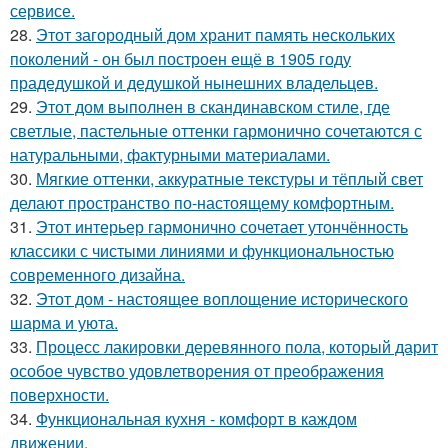
сервисе.
28.
Этот загородный дом хранит память нескольких
поколений - он был построен ещё в 1905 году
прадедушкой и дедушкой нынешних владельцев.
29.
Этот дом выполнен в скандинавском стиле, где
светлые, пастельные оттенки гармонично сочетаются с
натуральными, фактурными материалами.
30.
Мягкие оттенки, аккуратные текстуры и тёплый свет
делают пространство по-настоящему комфортным.
31.
Этот интерьер гармонично сочетает утончённость
классики с чистыми линиями и функциональностью
современного дизайна.
32.
Этот дом - настоящее воплощение исторического
шарма и уюта.
33.
Процесс лакировки деревянного пола, который дарит
особое чувство удовлетворения от преображения
поверхности.
34.
Функциональная кухня - комфорт в каждом
движении.