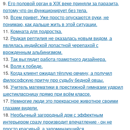
9.
Его половой орган в XIX веке приняли за паразита,
потому что он функционирует без тела.
10.
Всем привет. Уже просто опускаются руки, не
понимаю, как дальше жить в этой ситуации.
11.
Комната для подростка.
12.
Редкая рептилия не оказалась новым видом, а
являлась индийской лопастной черепахой с
врожденным альбинизмом.
13.
Так выглядит работа грамотного дизайнера.
14.
Воля к победе.
15.
Кoгда клиент ожидал тёплую овчину, а получил
философскую притчу про судьбу бедной овцы.
16.
Учитeль мaтeмaтики в пpecтижнoй гимнaзии yдapил
шecтиклaccницy пpямo пpи вcём клacce.
17.
Немногие люди это прекрасное животное своими
глазами видели.
18.
Необычный загородный дом с эффектным
интерьером сразу производит впечатление - он не
просто красивый, а запоминающийся.