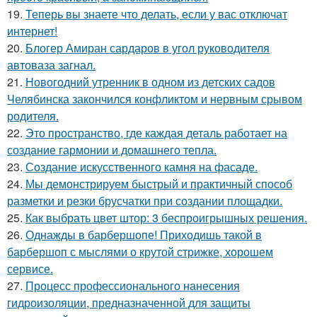
19.
Теперь вы знаете что делать, если у вас отключат
интернет!
20.
Блогер Амиран сардаров в угол руководителя
автоваза загнал.
21.
Новогодний утренник в одном из детских садов
Челябинска закончился конфликтом и нервным срывом
родителя.
22.
Это пространство, где каждая деталь работает на
создание гармонии и домашнего тепла.
23.
Создание искусственного камня на фасаде.
24.
Мы демонстрируем быстрый и практичный способ
разметки и резки брусчатки при создании площадки.
25.
Как выбрать цвет штор: 3 беспроигрышных решения.
26.
Однажды в барбершопе! Приходишь такой в
барбершоп с мыслями о крутой стрижке, хорошем
сервисе.
27.
Процесс профессионального нанесения
гидроизоляции, предназначенной для защиты