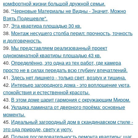
комфортной жизни большой дружной семьи.
36.
"Черновые Материалы не Видны - Значит, Можно
Взять Подешевле".
37.
Эта квартира площадью 30 кв.
38.
Монтаж несущего столба перил: прочность, точность
и долговечность.
39.
Мы представляем реализованный проект
однокомнатной квартиры площадью 43 кв.
40.
Определённо, это одна из тех работ, где камера
просто не в силах передать всю глубину впечатлений.
41.
Здесь нет лишнего - только свет, воздух и тишина.
42.
Интерьер загородного дома - это воплощение уюта,
спокойствия и естественной красоты.
43.
В этом доме царит гармония с окружающим Миром.
44.
Укладка ламината от дверного проёма: основные
моменты.
45.
Идеальный загородный дом в скандинавском стиле -
это ода природе, свету и уюту.
46.
Полная последовательность ремонта квартиры: шаг