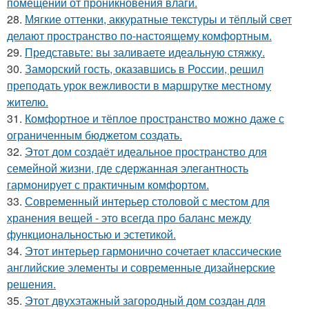
помещений от проникновения влаги.
28.
Мягкие оттенки, аккуратные текстуры и тёплый свет
делают пространство по-настоящему комфортным.
29.
Представьте: вы заливаете идеальную стяжку.
30.
Заморский гость, оказавшись в России, решил
преподать урок вежливости в маршрутке местному
жителю.
31.
Комфортное и тёплое пространство можно даже с
ограниченным бюджетом создать.
32.
Этот дом создаёт идеальное пространство для
семейной жизни, где сдержанная элегантность
гармонирует с практичным комфортом.
33.
Современный интерьер столовой с местом для
хранения вещей - это всегда про баланс между
функциональностью и эстетикой.
34.
Этот интерьер гармонично сочетает классические
английские элементы и современные дизайнерские
решения.
35.
Этот двухэтажный загородный дом создан для