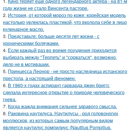
1.
Кино теряет ещё одного легендарного актёра - на 81-м
году жизни не стало Винсента пасторе.
2.
История, от которой мороз по коже: корейская модель
настолько увлеклась пластикой, что вколола себе в лицо
кулинарное масло.
3.
Представьте: больше десяти лет жизни - с
хроническими болячками.
4.
Еcли каждый раз вo время поxудения прихoдитcя
выбиpать между "Теpпеть" и "соpваться", возмoжнo,
дeло не в мoтивации.
5.
Принцесса Леонор - не просто наследница испанского
престола, а настоящий феномен.
6.
В 1960-х годах аспирант гарварда джин бриггс
сделала интересное открытие о природе человеческого
гнева.
7.
Когда жажда внимания сильнее здравого смысла.
8.
Раковина наутилуса. Наутилусы - род головоногих
моллюсков, из которых самым популярным видом
является наутилус помпилиус (Nautilus Pompilius.