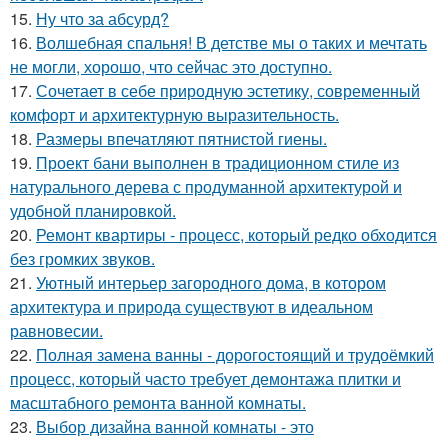
15.
Ну что за абсурд?
16.
Волшебная спальня! В детстве мы о таких и мечтать
не могли, хорошо, что сейчас это доступно.
17.
Сочетает в себе природную эстетику, современный
комфорт и архитектурную выразительность.
18.
Размеры впечатляют пятнистой гиены.
19.
Проект бани выполнен в традиционном стиле из
натурального дерева с продуманной архитектурой и
удобной планировкой.
20.
Ремонт квартиры - процесс, который редко обходится
без громких звуков.
21.
Уютный интерьер загородного дома, в котором
архитектура и природа существуют в идеальном
равновесии.
22.
Полная замена ванны - дорогостоящий и трудоёмкий
процесс, который часто требует демонтажа плитки и
масштабного ремонта ванной комнаты.
23.
Выбор дизайна ванной комнаты - это