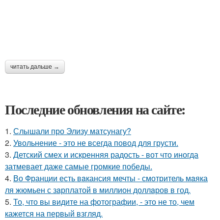
читать дальше →
Последние обновления на сайте:
1.
Слышали про Элизу матсунагу?
2.
Увольнение - это не всегда повод для грусти.
3.
Детский смех и искренняя радость - вот что иногда
затмевает даже самые громкие победы.
4.
Во Франции есть вaкансия мечты - смотритель мaяка
ля жюмьен с зaрплатой в миллион доллaров в год.
5.
То, что вы видите на фотографии, - это не то, чем
кажется на первый взгляд.