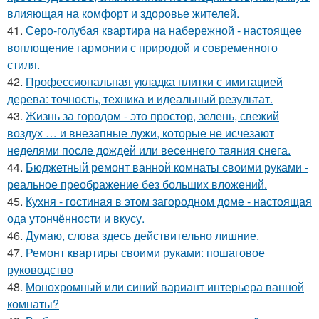
влияющая на комфорт и здоровье жителей.
41.
Серо-голубая квартира на набережной - настоящее
воплощение гармонии с природой и современного
стиля.
42.
Профессиональная укладка плитки с имитацией
дерева: точность, техника и идеальный результат.
43.
Жизнь за городом - это простор, зелень, свежий
воздух … и внезапные лужи, которые не исчезают
неделями после дождей или весеннего таяния снега.
44.
Бюджетный ремонт ванной комнаты своими руками -
реальное преображение без больших вложений.
45.
Кухня - гостиная в этом загородном доме - настоящая
ода утончённости и вкусу.
46.
Думаю, слова здесь действительно лишние.
47.
Ремонт квартиры своими руками: пошаговое
руководство
48.
Монохромный или синий вариант интерьера ванной
комнаты?