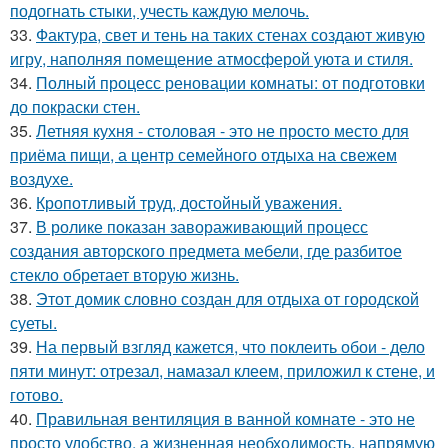
подогнать стыки, учесть каждую мелочь.
33.
Фактура, свет и тень на таких стенах создают живую
игру, наполняя помещение атмосферой уюта и стиля.
34.
Полный процесс реновации комнаты: от подготовки
до покраски стен.
35.
Летняя кухня - столовая - это не просто место для
приёма пищи, а центр семейного отдыха на свежем
воздухе.
36.
Кропотливый труд, достойный уважения.
37.
В ролике показан завораживающий процесс
создания авторского предмета мебели, где разбитое
стекло обретает вторую жизнь.
38.
Этот домик словно создан для отдыха от городской
суеты.
39.
На первый взгляд кажется, что поклеить обои - дело
пяти минут: отрезал, намазал клеем, приложил к стене, и
готово.
40.
Правильная вентиляция в ванной комнате - это не
просто удобство, а жизненная необходимость, напрямую