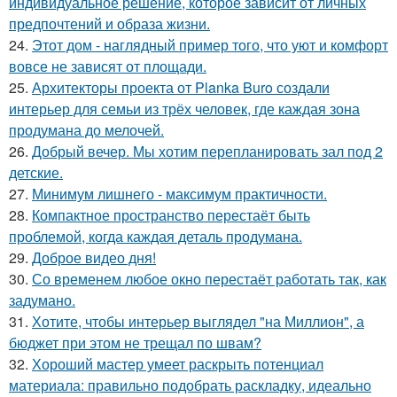
индивидуальное решение, которое зависит от личных
предпочтений и образа жизни.
24.
Этот дом - наглядный пример того, что уют и комфорт
вовсе не зависят от площади.
25.
Архитекторы проекта от Planka Buro создали
интерьер для семьи из трёх человек, где каждая зона
продумана до мелочей.
26.
Добрый вечер. Мы хотим перепланировать зал под 2
детские.
27.
Минимум лишнего - максимум практичности.
28.
Компактное пространство перестаёт быть
проблемой, когда каждая деталь продумана.
29.
Доброе видео дня!
30.
Со временем любое окно перестаёт работать так, как
задумано.
31.
Хотите, чтобы интерьер выглядел "на Миллион", а
бюджет при этом не трещал по швам?
32.
Хороший мастер умеет раскрыть потенциал
материала: правильно подобрать раскладку, идеально