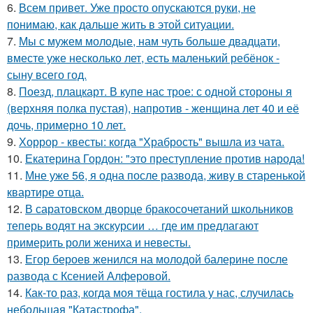
6.
Всем привет. Уже просто опускаются руки, не
понимаю, как дальше жить в этой ситуации.
7.
Мы с мужем молодые, нам чуть больше двадцати,
вместе уже несколько лет, есть маленький ребёнок -
сыну всего год.
8.
Поезд, плацкарт. В купе нас трое: с одной стороны я
(верхняя полка пустая), напротив - женщина лет 40 и её
дочь, примерно 10 лет.
9.
Хоррор - квесты: когда "Храбрость" вышла из чата.
10.
Екатерина Гордон: "это преступление против народа!
11.
Мне уже 56, я одна после развода, живу в старенькой
квартире отца.
12.
В саратовском дворце бракосочетаний школьников
теперь водят на экскурсии … где им предлагают
примерить роли жениха и невесты.
13.
Егор бероев женился на молодой балерине после
развода с Ксенией Алферовой.
14.
Как-то раз, когда моя тёща гостила у нас, случилась
небольшая "Катастрофа".