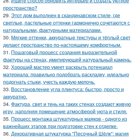
28.
Ищете способ обновить интерьер и создать уютное
пространство?
29.
Этот дом выполнен в скандинавском стиле, где
светлые, пастельные оттенки гармонично сочетаются с
натуральными, фактурными материалами.
30.
Мягкие оттенки, аккуратные текстуры и тёплый свет
делают пространство по-настоящему комфортным.
31.
Пошаговый процесс создания выразительной
фактуры на стенах, имитирующей натуральный камень.
32.
Хороший мастер умеет раскрыть потенциал
материала: правильно подобрать раскладку, идеально
подогнать стыки, учесть каждую мелочь.
33.
Восстановление угла плинтуса: быстро, просто и
аккуратно.
34.
Фактура, свет и тень на таких стенах создают живую
игру, наполняя помещение атмосферой уюта и стиля.
35.
Процесс монтажа штукатурных маяков - одного из
важнейших этапов при подготовке стен к отделке.
36.
Декоративная штукатурка "Песочный Шёлк": магия