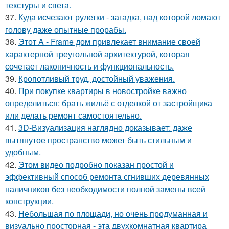
текстуры и света.
37.
Куда исчезают рулетки - загадка, над которой ломают
голову даже опытные прорабы.
38.
Этот A - Frame дом привлекает внимание своей
характерной треугольной архитектурой, которая
сочетает лаконичность и функциональность.
39.
Кропотливый труд, достойный уважения.
40.
При покупке квартиры в новостройке важно
определиться: брать жильё с отделкой от застройщика
или делать ремонт самостоятельно.
41.
3D-Визуализация наглядно доказывает: даже
вытянутое пространство может быть стильным и
удобным.
42.
Этом видео подробно показан простой и
эффективный способ ремонта сгнивших деревянных
наличников без необходимости полной замены всей
конструкции.
43.
Небольшая по площади, но очень продуманная и
визуально просторная - эта двухкомнатная квартира