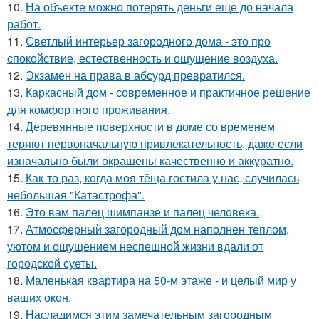
10.
На объекте можно потерять деньги еще до начала
работ.
11.
Светлый интерьер загородного дома - это про
спокойствие, естественность и ощущение воздуха.
12.
Экзамен на права в абсурд превратился.
13.
Каркасный дом - современное и практичное решение
для комфортного проживания.
14.
Деревянные поверхности в доме со временем
теряют первоначальную привлекательность, даже если
изначально были окрашены качественно и аккуратно.
15.
Как-то раз, когда моя тёща гостила у нас, случилась
небольшая "Катастрофа".
16.
Это вам палец шимпанзе и палец человека.
17.
Атмосферный загородный дом наполнен теплом,
уютом и ощущением неспешной жизни вдали от
городской суеты.
18.
Маленькая квартира на 50-м этаже - и целый мир у
ваших окон.
19.
Насладимся этим замечательным загородным