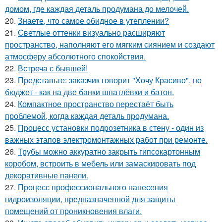
домом, где каждая деталь продумана до мелочей.
20.
Знаете, что самое обидное в утеплении?
21.
Светлые оттенки визуально расширяют
пространство, наполняют его мягким сиянием и создают
атмосферу абсолютного спокойствия.
22.
Встреча с бывшей!
23.
Представьте: заказчик говорит "Хочу Красиво", но
бюджет - как на две банки шпатлёвки и батон.
24.
Компактное пространство перестаёт быть
проблемой, когда каждая деталь продумана.
25.
Процесс установки подрозетника в стену - один из
важных этапов электромонтажных работ при ремонте.
26.
Трубы можно аккуратно закрыть гипсокартонным
коробом, встроить в мебель или замаскировать под
декоративные панели.
27.
Процесс профессионального нанесения
гидроизоляции, предназначенной для защиты
помещений от проникновения влаги.