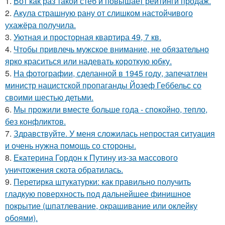
1.
Вот как раз такой стеб и повышает рейтинги продаж.
2.
Акула страшную рану от слишком настойчивого
ухажёра получила.
3.
Уютная и просторная квартира 49, 7 кв.
4.
Чтобы привлечь мужское внимание, не обязательно
ярко краситься или надевать короткую юбку.
5.
На фотографии, сделанной в 1945 году, запечатлен
министр нацистской пропаганды Йозеф Геббельс со
своими шестью детьми.
6.
Мы прожили вместе больше года - спокойно, тепло,
без конфликтов.
7.
Здравствуйте. У меня сложилась непростая ситуация
и очень нужна помощь со стороны.
8.
Екатерина Гордон к Путину из-за массового
уничтожения скота обратилась.
9.
Перетирка штукатурки: как правильно получить
гладкую поверхность под дальнейшее финишное
покрытие (шпатлевание, окрашивание или оклейку
обоями).