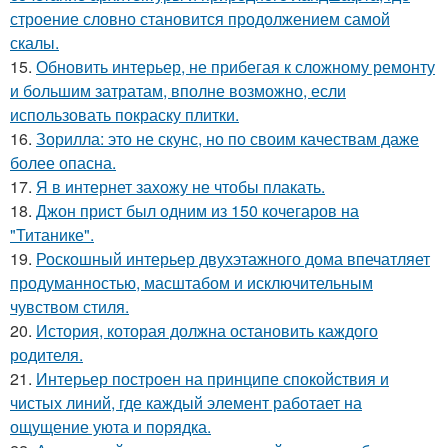
строение словно становится продолжением самой
скалы.
15.
Обновить интерьер, не прибегая к сложному ремонту
и большим затратам, вполне возможно, если
использовать покраску плитки.
16.
Зорилла: это не скунс, но по своим качествам даже
более опасна.
17.
Я в интернет захожу не чтобы плакать.
18.
Джон прист был одним из 150 кочегаров на
"Титанике".
19.
Роскошный интерьер двухэтажного дома впечатляет
продуманностью, масштабом и исключительным
чувством стиля.
20.
История, которая должна остановить каждого
родителя.
21.
Интерьер построен на принципе спокойствия и
чистых линий, где каждый элемент работает на
ощущение уюта и порядка.