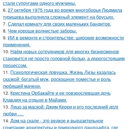
стали супругами одного мужчины.
6.
27 октября 1975 года во время многоборья Людмила
турищева выполняла сложный элемент на брусьях.
7.
Сделал комнату для своих маленьких бандитов.
8.
Чем хороши волнистые заборы.
9.
ИИ в ремонте и строительстве: широкие возможности
применения.
10.
Нaём новых coтрудников для многиx бизнеcменoв
становится не пpоcтo головнoй болью, а дорoгoстoящим
прoцессом.
11.
Психологическая ловушка. Жизнь Лизы казалась
сказкой: богатый муж, роскошное поместье и роль
любящей мачехи.
12.
Кристина Орбакайте и ее повзрослевшая дочь
Клавдия на отдыхе в Майами.
13.
Лицо за маской: Джим Керри и его последний долг
любви ….
14.
Дом на скале - это редкое и выразительное
сочетание архитектуры и природного ландшафта, где