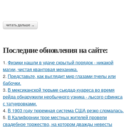
читать дальше →
Последние обновления на сайте:
1.
Физики нашли в удаче скрытый порядок - никакой
магии, чистая квантовая механика.
2.
Представьте, как выглядит мир глазами пчелы или
бабочки.
3.
В мексиканской тюрьме сьюдад-хуареса во время
рейда обнаружили необычного узника - лысого сфинкса
с татуировками.
4.
В 1903 году тюремная система США резко сломалась.
5.
В Калифорнии трое местных жителей провели
свадебное торжество, на котором дважды невесты