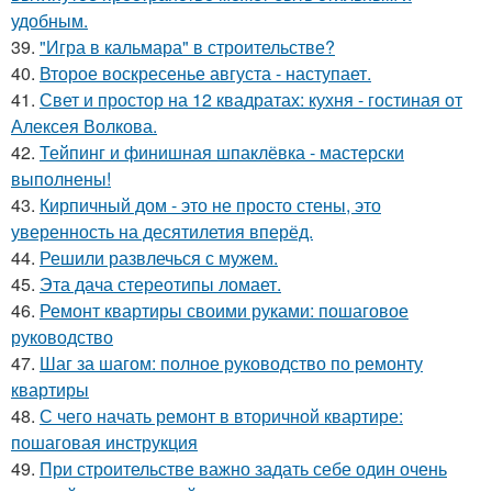
удобным.
39.
"Игра в кальмара" в строительстве?
40.
Второе воскресенье августа - наступает.
41.
Свет и простор на 12 квадратах: кухня - гостиная от
Алексея Волкова.
42.
Тейпинг и финишная шпаклёвка - мастерски
выполнены!
43.
Кирпичный дом - это не просто стены, это
уверенность на десятилетия вперёд.
44.
Решили развлечься с мужем.
45.
Эта дача стереотипы ломает.
46.
Ремонт квартиры своими руками: пошаговое
руководство
47.
Шаг за шагом: полное руководство по ремонту
квартиры
48.
С чего начать ремонт в вторичной квартире:
пошаговая инструкция
49.
При строительстве важно задать себе один очень