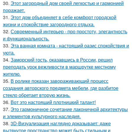
30.
Этот загородный дом своей легкостью и гармонией
поражает.
31.
Этот дом объединяет в себе комфорт городской
жизни и спокойствие загородного отдыха.
32.
Современный интерьер - про простоту, элегантность
и функциональность.
33.
Эта ванная комната - настоящий оазис спокойствия и
уюта.
34.
Заморский гость, оказавшись в России, решил
преподать урок вежливости в маршрутке местному
жителю.
35.
В ролике показан завораживающий процесс
создания авторского предмета мебели, где разбитое
стекло обретает вторую жизнь.
36.
Вот это настоящий плотницкий талант!
37.
Это гармоничное сочетание лаконичной архитектуры
и элементов культурного наследия.
38.
3D-Визуализация наглядно доказывает: даже
вытянутое пространство может быть стильным и