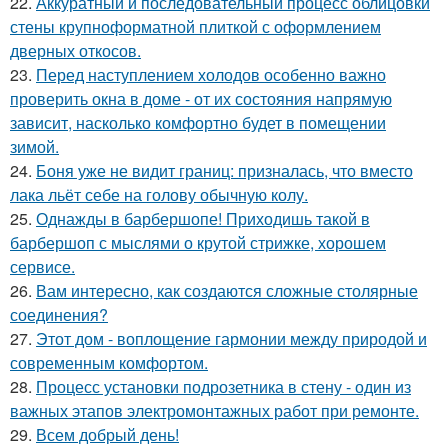
22.
Аккуратный и последовательный процесс облицовки
стены крупноформатной плиткой с оформлением
дверных откосов.
23.
Перед наступлением холодов особенно важно
проверить окна в доме - от их состояния напрямую
зависит, насколько комфортно будет в помещении
зимой.
24.
Боня уже не видит границ: призналась, что вместо
лака льёт себе на голову обычную колу.
25.
Однажды в барбершопе! Приходишь такой в
барбершоп с мыслями о крутой стрижке, хорошем
сервисе.
26.
Вам интересно, как создаются сложные столярные
соединения?
27.
Этот дом - воплощение гармонии между природой и
современным комфортом.
28.
Процесс установки подрозетника в стену - один из
важных этапов электромонтажных работ при ремонте.
29.
Всем добрый день!