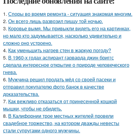
Последние обновления на сайте:
1.
Споры во время ремонта - ситуация знакомая многим.
2.
Он всего лишь развозил пиццу той ночью.
3.
Коровье вымя. Мы привыкли видеть его на картинках,
но мало кто задумывается, насколько удивительно и
сложно оно устроено.
4.
Как уменьшить нагрев стен в жаркую погоду?
5.
В 1960-х годах аспирант гарварда джин бриггс
сделала интересное открытие о природе человеческого
гнева.
6.
Мужчина решил продать мёд со своей пасеки и
отправил покупателю фото банок в качестве
доказательства.
7.
Как вежливо отказаться от принесенной кошкой
мышки, чтобы не обидеть.
8.
В Калифорнии трое местных жителей провели
свадебное торжество, на котором дважды невесты
стали супругами одного мужчины.