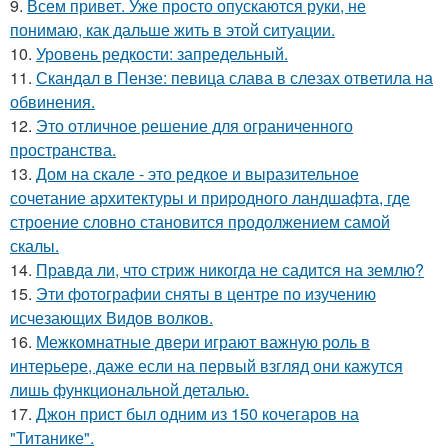
9.
Всем привет. Уже просто опускаются руки, не
понимаю, как дальше жить в этой ситуации.
10.
Уровень редкости: запредельный.
11.
Скандал в Пензе: певица слава в слезах ответила на
обвинения.
12.
Это отличное решение для ограниченного
пространства.
13.
Дом на скале - это редкое и выразительное
сочетание архитектуры и природного ландшафта, где
строение словно становится продолжением самой
скалы.
14.
Правда ли, что стриж никогда не садится на землю?
15.
Эти фотографии сняты в центре по изучению
исчезающих Видов волков.
16.
Межкомнатные двери играют важную роль в
интерьере, даже если на первый взгляд они кажутся
лишь функциональной деталью.
17.
Джон прист был одним из 150 кочегаров на
"Титанике".