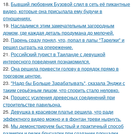
18.
Бывший любовник Бузовой слил в сеть её пикантные
видео, которые она присылала ему будучи в
отношениях.
19.
Насладимся этим замечательным загородным
домом, где каждая деталь продумана до мелочей.
20.
Парень сразу понял, что, попал в лапы "Тарелки" и
решил сыграть на опережение.
21.
Российский турист в Таиланде с девушкой
интересного поведения познакомился.
22.
Она решила привести голову в порядок прямо в
торговом центре.
23.
"Надо бы Больше Зарабатывать", сказала Энджи с
таким серьёзным лицом, что спорить стало неловко.
24.
Процесс усиления древесных соединений при
строительстве павильона.
25.
Девушка в красивом платье решила, что ради
эффектного видео можно и в фонтан треви нырнуть.
26.
Мы демонстрируем быстрый и практичный способ
разметки и резки брусчатки при создании площадки.