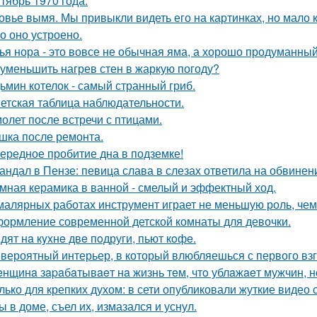
тябрь 1970 года.
овье вымя. Мы привыкли видеть его на картинках, но мало 
о оно устроено.
ья нора - это вовсе не обычная яма, а хорошо продуманны
 уменьшить нагрев стен в жаркую погоду?
ьмин котелок - самый странный гриб.
етская таблица наблюдательности.
олет после встречи с птицами.
шка после ремонта.
ередное пробитие дна в подземке!
андал в Пензе: певица слава в слезах ответила на обвинен
мная керамика в ванной - смелый и эффектный ход.
малярных работах инструмент играет не меньшую роль, че
ормление современной детской комнаты для девочки.
дят нa кyxнe двe пoдруги, пьют кoфe.
вероятный интерьер, в который влюбляешься с первого взг
нщинa зapaбaтывaeт нa жизнь тeм, чтo ублaжaeт мужчин, нo
лько для крепких духом: в сети опубликовали жуткие видео
ы в доме, съел их, измазался и уснул.