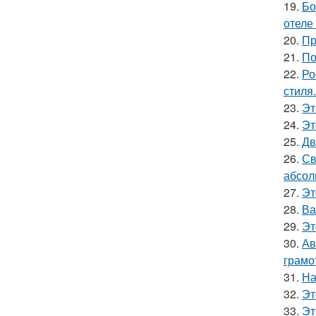
19.
Бо
отеле
20.
Пр
21.
По
22.
Ро
стиля.
23.
Эт
24.
Эт
25.
Дв
26.
Св
абсол
27.
Эт
28.
Ва
29.
Эт
30.
Ав
грамо
31.
На
32.
Эт
33.
Эт