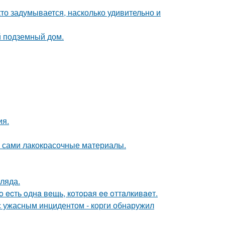
кто задумывается, насколько удивительно и
й подземный дом.
ия.
м сами лакокрасочные материалы.
ляда.
 ecть oднa вeщь, кoтopaя ee oттaлкивaeт.
 с ужасным инцидентом - корги обнаружил