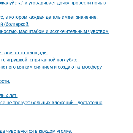
жалуйста" и уговаривает дочку провести ночь в
, в котором каждая деталь имеет значение.
 (болгаркой.
нностью, масштабом и исключительным чувством
е зависят от площади.
 с игрушкой, спрятанной поглубже.
яют его мягким сиянием и создают атмосферу
ости.
лых лет.
се не требует больших вложений - достаточно
ода чувствуются в каждом уголке.