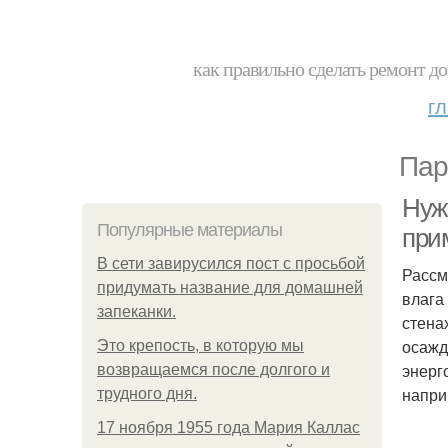
как правильно сделать ремонт до
г
Пар
Нуж
Популярные материалы
при
В сети завирусился пост с просьбой
Рассм
придумать название для домашней
влага
запеканки.
стена
осажд
Это крепость, в которую мы
энерг
возвращаемся после долгого и
напри
трудного дня.
17 ноября 1955 года Мария Каллас