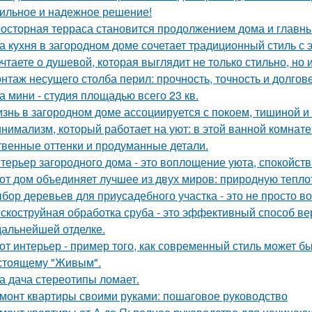
ильное и надежное решение!
осторная терраса становится продолжением дома и главны
а кухня в загородном доме сочетает традиционный стиль с
чтаете о душевой, которая выглядит не только стильно, но 
нтаж несущего столба перил: прочность, точность и долгове
а мини - студия площадью всего 23 кв.
знь в загородном доме ассоциируется с покоем, тишиной и
нимализм, который работает на уют: в этой ванной комнате 
твенные оттенки и продуманные детали.
терьер загородного дома - это воплощение уюта, спокойств
от дом объединяет лучшее из двух миров: природную тепло
бор деревьев для приусадебного участка - это не просто во
скоструйная обработка сруба - это эффективный способ ве
 дальнейшей отделке.
от интерьер - пример того, как современный стиль может б
стоящему "Живым".
а дача стереотипы ломает.
монт квартиры своими руками: пошаговое руководство