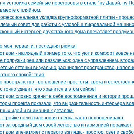
ня устроила семейные переговоры в стиле "ну Давай, ну По
 вместе с пляйном.
офессиональная укладка крупноформатной плитки - процесс
лезный совет для работы с угловой шлифовальной машиной
скошный интерьер двухэтажного дома впечатляет продума
о моя первая и. последняя рюмка!
от дом - наглядный пример того, что уют и комфорт вовсе н
е подружки решили развлечься: одна с управлением, вторая
етлые оттенки визуально расширяют пространство, наполн
ютного спокойствия.
о пространство - воплощение простоты, света и естественн
с точно удивит, что хранится в этом сейфе!
от дом словно хранит в себе воспоминания и истории прош
торы проекта показали, что выразительность интерьера вов
тных идей и внимания к деталям.
 стройке полиэтиленовая плёнка часто недооценивают.
от загородный дом своей легкостью и гармонией поражает.
от дом впечатляет с первого взгляда - простор, свет и своб