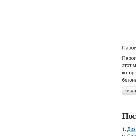
Парои
Парои
этот 
котор
бетон
читат
Пос
1.
Диз