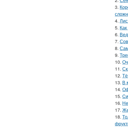
2.
Сен
3.
Кор
сложн
4.
Лис
5.
Как
6.
Вед
7.
Сов
8.
Сам
9.
Тре
10.
Оч
11.
Ск
12.
Тё
13.
В 
14.
Оф
15.
Cи
16.
Не
17.
Жe
18.
То
фрукт