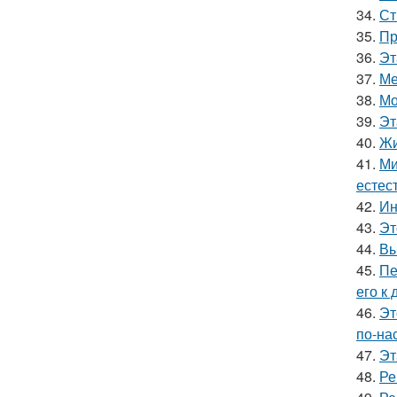
34.
Ст
35.
Пр
36.
Эт
37.
Ме
38.
Мо
39.
Эт
40.
Жи
41.
Ми
естес
42.
Ин
43.
Эт
44.
Вы
45.
Пе
его к
46.
Эт
по-на
47.
Эт
48.
Ре