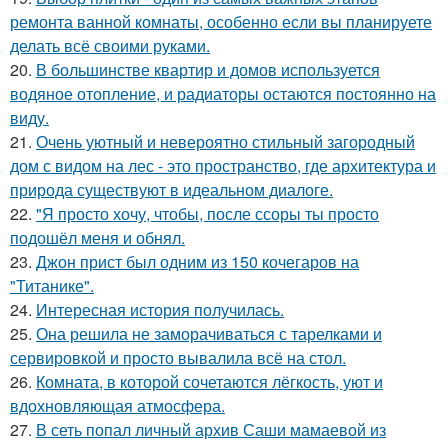
ремонта ванной комнаты, особенно если вы планируете
делать всё своими руками.
20.
В большинстве квартир и домов используется
водяное отопление, и радиаторы остаются постоянно на
виду.
21.
Очень уютный и невероятно стильный загородный
дом с видом на лес - это пространство, где архитектура и
природа существуют в идеальном диалоге.
22.
"Я просто хочу, чтобы, после ссоры ты просто
подошёл меня и обнял.
23.
Джон прист был одним из 150 кочегаров на
"Титанике".
24.
Интересная история получилась.
25.
Она решила не заморачиваться с тарелками и
сервировкой и просто вывалила всё на стол.
26.
Комната, в которой сочетаются лёгкость, уют и
вдохновляющая атмосфера.
27.
В сеть попал личный архив Саши мамаевой из