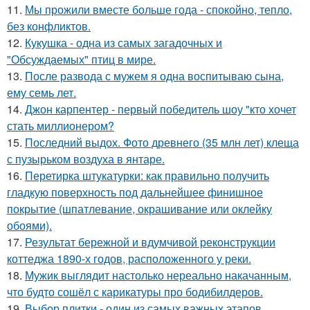
11.
Мы прожили вместе больше года - спокойно, тепло,
без конфликтов.
12.
Кукушка - одна из самых загадочных и
"Обсуждаемых" птиц в мире.
13.
После развода с мужем я одна воспитываю сына,
ему семь лет.
14.
Джон карпентер - первый победитель шоу "кто хочет
стать миллионером?
15.
Последний выдох. Фото древнего (35 млн лет) клеща
с пузырьком воздуха в янтаре.
16.
Перетирка штукатурки: как правильно получить
гладкую поверхность под дальнейшее финишное
покрытие (шпатлевание, окрашивание или оклейку
обоями).
17.
Результат бережной и вдумчивой реконструкции
коттеджа 1890-х годов, расположенного у реки.
18.
Мужик выглядит настолько нереально накачанным,
что будто сошёл с карикатуры про бодибилдеров.
19.
Выбор плитки - один из самых важных этапов