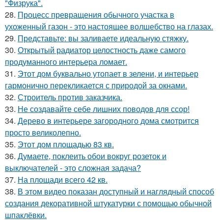
"Физрука".
28.
Процесс превращения обычного участка в
ухоженный газон - это настоящее волшебство на глазах.
29.
Представьте: вы заливаете идеальную стяжку.
30.
Открытый радиатор целостность даже самого
продуманного интерьера ломает.
31.
Этот дом буквально утопает в зелени, и интерьер
гармонично перекликается с природой за окнами.
32.
Строитель против заказчика.
33.
Не создавайте себе лишних поводов для ссор!
34.
Дерево в интерьере загородного дома смотрится
просто великолепно.
35.
Этот дом площадью 83 кв.
36.
Думаете, поклеить обои вокруг розеток и
выключателей - это сложная задача?
37.
На площади всего 42 кв.
38.
В этом видео показан доступный и наглядный способ
создания декоративной штукатурки с помощью обычной
шпаклёвки.