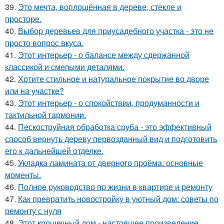
39.
Это мечта, воплощённая в дереве, стекле и
просторе.
40.
Выбор деревьев для приусадебного участка - это не
просто вопрос вкуса.
41.
Этот интерьер - о балансе между сдержанной
классикой и смелыми деталями.
42.
Хотите стильное и натуральное покрытие во дворе
или на участке?
43.
Этот интерьер - о спокойствии, продуманности и
тактильной гармонии.
44.
Пескоструйная обработка сруба - это эффективный
способ вернуть дереву первозданный вид и подготовить
его к дальнейшей отделке.
45.
Укладка ламината от дверного проёма: основные
моменты.
46.
Полное руководство по жизни в квартире и ремонту
47.
Как превратить новостройку в уютный дом: советы по
ремонту с нуля
48.
Этот крошечный дом - настоящее произведение