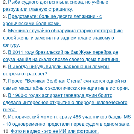
2.
Рыба судного дня всплыла снова, но учёные
разрушили главную страшилку.
3.
Представьте: больше десяти лет жизни - с
хроническими болячками.
4.
Мужчина случайно обнаружил старую фотографию
своей жены и заметил на заднем плане знакомую
фигуру.
5.
В 2011 году бразильский рыбак Жуан перейра де
соуза нашёл на скалах возле своего дома пингвина.
6.
Вы когда-нибудь видели, как кошачьи лемуры
встречают рассвет?
7.
Проект "Великая Зелёная Стена" считается одной из
самых масштабных экологических инициатив в истории.
8.
В 1960-х годах аспирант гарварда джин бриггс
сделала интересное открытие о природе человеческого
гнева.
9.
Исторический момент: сразу 486 участников банды MS
- 13 одновременно предстали перед судом в одном зале.
10.
Фото и видео - это не ИИ или фотошоп.