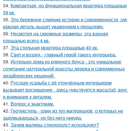
34.
Компактная, но функциональная квартира площадью
39 кв.
35.
Это бережное слияние истории и современности, где
каждая деталь дышит уважением к прошлому.
36.
Несмотря на скромные размеры, эта ванная
площадью всего 4 кв.
37.
Эта стильная квартира площадью 40 кв.
38.
Свет и воздух - главный герой такого интерьера.
39.
Интерьер дома из клееного бруса - это уникальное
сочетание натуральной красоты дерева и современных
дизайнерских решений.
40.
Русская усадьба с её утончённым интерьером
вызывает восхищение - здесь чувствуется масштаб, вкус
и внимание к деталям.
41.
Вопрос к знактокам.
42.
Геотекстиль - один из тех материалов, о которых не
задумываешься, но без него никуда.
43.
Зачем маляры стеклохолст используют?