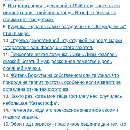
8.
На фотографии, сделанной в 1945 году, запечатлен
министр нацистской пропаганды Йозеф Геббельс со
своими шестью детьми.
9.
Кукушка - одна из самых загадочных и "Обсуждаемых"
птиц в мире.
10.
Отделка декоративной штукатуркой "Короед" марки
"старатели": ваш фасад бы этого захотел.
11.
Психологическая ловушка. Жизнь Лизы казалась
сказкой: богатый муж, роскошное поместье и роль
любящей мачехи.
12.
Житель Воркуты на собственном опыте узнал, что
природа не терпит пустоты, особенно если в квартире
оставлена открытая форточка.
13.
Как-то раз, когда моя тёща гостила у нас, случилась
небольшая "Катастрофа".
14.
Немногие люди это прекрасное животное своими
глазами видели.
15.
Обои под покраску - практичное решение для тех, кто