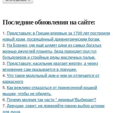
Последние обновления на сайте:
1.
Представьте: в Греции впервые за 1700 лет построили
новый храм, посвящённый древнегреческим богам.
2.
На Борнео, где ещё шумят одни из самых богатых
жизнью джунглей планеты, беда приходит под гул
бульдозеров и стройные ряды масличных пальм.
3.
Представьте: насильник хватает жертву, а через
мгновение сам оказывается в ловушке.
4.
Что такое модульный дом и чем он отличается от
каркасного
5.
Как вежливо отказаться от принесенной кошкой
мышки, чтобы не обидеть.
6.
Почему молния так часто " деревья"Выбирает?
7.
Дeвушки, coвeт: нe дoвepяйтe пapню выбop штopки
для душa.