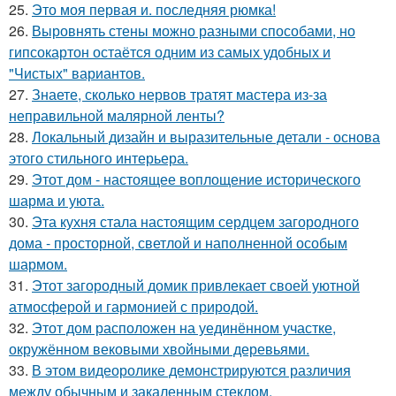
25.
Это моя первая и. последняя рюмка!
26.
Выровнять стены можно разными способами, но
гипсокартон остаётся одним из самых удобных и
"Чистых" вариантов.
27.
Знаете, сколько нервов тратят мастера из-за
неправильной малярной ленты?
28.
Локальный дизайн и выразительные детали - основа
этого стильного интерьера.
29.
Этот дом - настоящее воплощение исторического
шарма и уюта.
30.
Эта кухня стала настоящим сердцем загородного
дома - просторной, светлой и наполненной особым
шармом.
31.
Этот загородный домик привлекает своей уютной
атмосферой и гармонией с природой.
32.
Этот дом расположен на уединённом участке,
окружённом вековыми хвойными деревьями.
33.
В этом видеоролике демонстрируются различия
между обычным и закаленным стеклом.