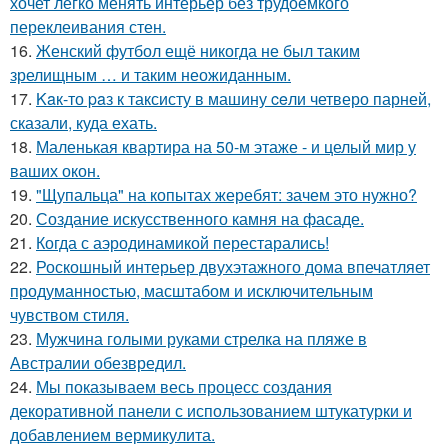
хочет легко менять интерьер без трудоёмкого
переклеивания стен.
16.
Женский футбол ещё никогда не был таким
зрелищным … и таким неожиданным.
17.
Kaк-то paз к таксисту в машину ceли четверо парней,
сказали, куда ехать.
18.
Маленькая квартира на 50-м этаже - и целый мир у
ваших окон.
19.
"Щупальца" на копытах жеребят: зачем это нужно?
20.
Создание искусственного камня на фасаде.
21.
Когда с аэродинамикой перестарались!
22.
Роскошный интерьер двухэтажного дома впечатляет
продуманностью, масштабом и исключительным
чувством стиля.
23.
Мужчина голыми руками стрелка на пляже в
Австралии обезвредил.
24.
Мы показываем весь процесс создания
декоративной панели с использованием штукатурки и
добавлением вермикулита.