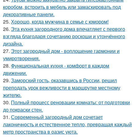
коробом, встроить в мебель или замаскировать под
декоративные панели.
25.
Хорошо, когда мужчина в семье с юмором!
26.
Эта кухня загородного дома впечатляет с первого
взгляда благодаря сочетанию роскоши и утончённого
дизайна.
27.
Этот загородный дом - воплощение гармонии и
умиротворения.
28.
Функциональная кухня - комфорт в каждом
движении.
29.
Заморский гость, оказавшись в России, решил
преподать урок вежливости в маршрутке местному
жителю.
30.
Полный процесс реновации комнаты: от подготовки
до покраски стен.
31.
Современный загородный дом сочетает
лаконичность и естественное тепло, превращая каждый
метр пространства в оазис уюта.