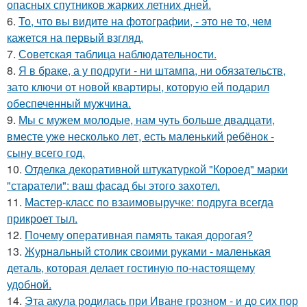
опасных спутников жарких летних дней.
6.
То, что вы видите на фотографии, - это не то, чем
кажется на первый взгляд.
7.
Советская таблица наблюдательности.
8.
Я в браке, а у подруги - ни штампа, ни обязательств,
зато ключи от новой квартиры, которую ей подарил
обеспеченный мужчина.
9.
Мы с мужем молодые, нам чуть больше двадцати,
вместе уже несколько лет, есть маленький ребёнок -
сыну всего год.
10.
Отделка декоративной штукатуркой "Короед" марки
"старатели": ваш фасад бы этого захотел.
11.
Мастер-класс по взаимовыручке: подруга всегда
прикроет тыл.
12.
Почему оперативная память такая дорогая?
13.
Журнальный столик своими руками - маленькая
деталь, которая делает гостиную по-настоящему
удобной.
14.
Эта акула родилась при Иване грозном - и до сих пор