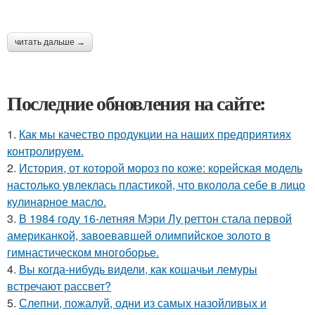
читать дальше →
Последние обновления на сайте:
1.
Как мы качество продукции на наших предприятиях
контролируем.
2.
История, от которой мороз по коже: корейская модель
настолько увлеклась пластикой, что вколола себе в лицо
кулинарное масло.
3.
В 1984 году 16-летняя Мэри Лу реттон стала первой
американкой, завоевавшей олимпийское золото в
гимнастическом многоборье.
4.
Вы когда-нибудь видели, как кошачьи лемуры
встречают рассвет?
5.
Слепни, пожалуй, одни из самых назойливых и