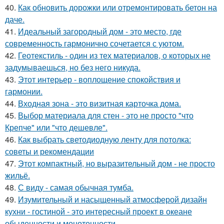
40.
Как обновить дорожки или отремонтировать бетон на
даче.
41.
Идеальный загородный дом - это место, где
современность гармонично сочетается с уютом.
42.
Геотекстиль - один из тех материалов, о которых не
задумываешься, но без него никуда.
43.
Этот интерьер - воплощение спокойствия и
гармонии.
44.
Входная зона - это визитная карточка дома.
45.
Выбор материала для стен - это не просто "что
Крепче" или "что дешевле".
46.
Как выбрать светодиодную ленту для потолка:
советы и рекомендации
47.
Этот компактный, но выразительный дом - не просто
жильё.
48.
С виду - самая обычная тумба.
49.
Изумительный и насыщенный атмосферой дизайн
кухни - гостиной - это интересный проект в океане
обыденности и монотонности.