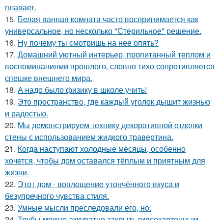
плавает.
15.
Белая ванная комната часто воспринимается как
универсальное, но несколько "Стерильное" решение.
16.
Ну почему ты смотришь на нее опять?
17.
Домашний уютный интерьер, пропитанный теплом и
воспоминаниями прошлого, словно тихо сопротивляется
спешке внешнего мира.
18.
А надо было физику в школе учить!
19.
Это пространство, где каждый уголок дышит жизнью
и радостью.
20.
Мы демонстрируем технику декоративной отделки
стены с использованием жидкого травертина.
21.
Когда наступают холодные месяцы, особенно
хочется, чтобы дом оставался тёплым и приятным для
жизни.
22.
Этот дом - воплощение утончённого вкуса и
безупречного чувства стиля.
23.
Умные мысли преследовали его, но.
24.
Трубы можно аккуратно закрыть гипсокартонным