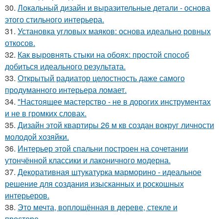
30.
Локальный дизайн и выразительные детали - основа
этого стильного интерьера.
31.
Установка угловых маяков: основа идеально ровных
откосов.
32.
Как выровнять стыки на обоях: простой способ
добиться идеального результата.
33.
Открытый радиатор целостность даже самого
продуманного интерьера ломает.
34.
"Настоящее мастерство - не в дорогих инструментах
и не в громких словах.
35.
Дизайн этой квартиры 26 м кв создан вокруг личности
молодой хозяйки.
36.
Интерьер этой спальни построен на сочетании
утончённой классики и лаконичного модерна.
37.
Декоративная штукатурка марморино - идеальное
решение для создания изысканных и роскошных
интерьеров.
38.
Это мечта, воплощённая в дереве, стекле и
просторе.