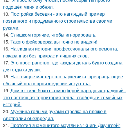
подошёл меня и обнял.
13.
Постройка беседки - это наглядный пример
поэтапного и продуманного строительства своими
руками.
14.
Слишком горячие, чтобы игнорировать.
15.
Такого фейерверка вы точно не видели!
16.
Наглядная история профессионального ремонта,
показанная без прикрас и лишних слов.
17.
Это пространство, где каждая деталь будто создана
для отдыха души.
18.
Настоящее мастерство паркетчика, превращающее
обычный пол в произведение искусства.
19.
Дом в стиле бохо с атмосферой народных традиций -
это настоящая территория тепла, свободы и семейных
историй.
20.
Мужчина голыми руками стрелка на пляже в
Австралии обезвредил.
21.
Прототип знаменитого маугли из "Книги Джунглей"